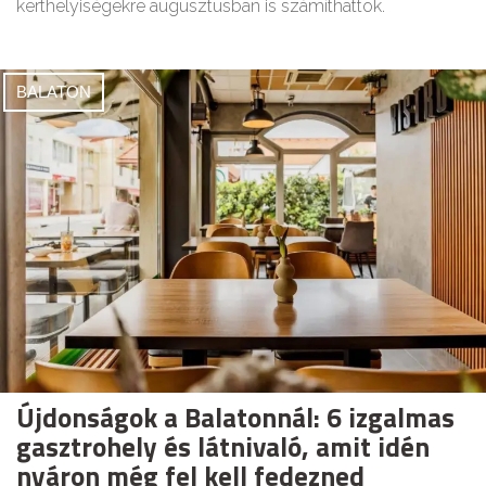
kerthelyiségekre augusztusban is számíthattok.
BALATON
Újdonságok a Balatonnál: 6 izgalmas
gasztrohely és látnivaló, amit idén
nyáron még fel kell fedezned