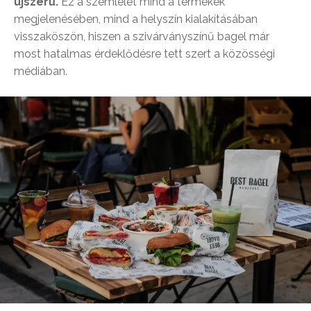
újszerű.
Ez a szemlélet mind a termékek
megjelenésében, mind a helyszín kialakításában
visszaköszön, hiszen a szivárványszínű bagel már
most hatalmas érdeklődésre tett szert a közösségi
médiában.