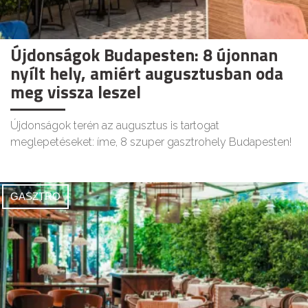
Újdonságok Budapesten: 8 újonnan
nyílt hely, amiért augusztusban oda
meg vissza leszel
Újdonságok terén az augusztus is tartogat
meglepetéseket: íme, 8 szuper gasztrohely Budapesten!
GASZTRO