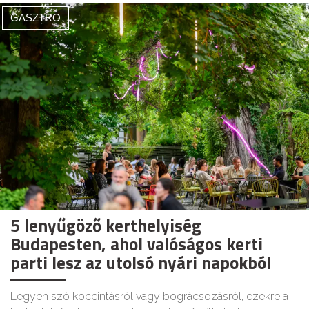
GASZTRO
5 lenyűgöző kerthelyiség
Budapesten, ahol valóságos kerti
parti lesz az utolsó nyári napokból
Legyen szó koccintásról vagy bográcsozásról, ezekre a