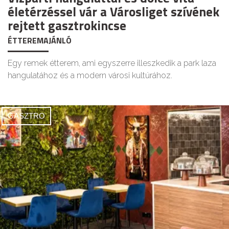
életérzéssel vár a Városliget szívének
rejtett gasztrokincse
ÉTTEREMAJÁNLÓ
Egy remek étterem, ami egyszerre illeszkedik a park laza
hangulatához és a modern városi kultúrához.
GASZTRO