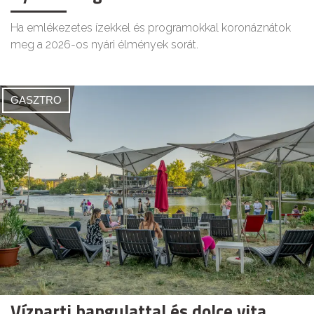
Ha emlékezetes ízekkel és programokkal koronáznátok
meg a 2026-os nyári élmények sorát.
GASZTRO
Vízparti hangulattal és dolce vita