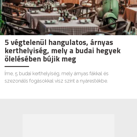
5 végtelenül hangulatos, árnyas
kerthelyiség, mely a budai hegyek
ölelésében bújik meg
Íme, 5 budai kerthelyiség, mely árnyas fákkal és
szezonális fogásokkal visz színt a nyárestékbe.