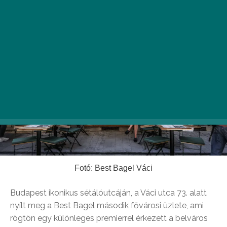
Fotó: Best Bagel Váci
Budapest ikonikus sétálóutcáján, a Váci utca 73. alatt
nyílt meg a Best Bagel második fővárosi üzlete, ami
rögtön egy különleges premierrel érkezett a belváros