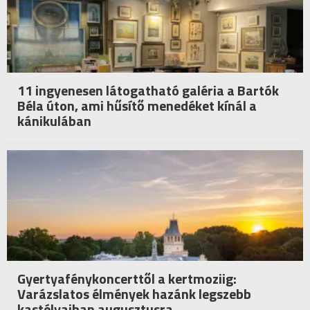
11 ingyenesen látogatható galéria a Bartók
Béla úton, ami hűsítő menedéket kínál a
kánikulában
Gyertyafénykoncerttől a kertmoziig:
Varázslatos élmények hazánk legszebb
kastélyaiban augusztusra