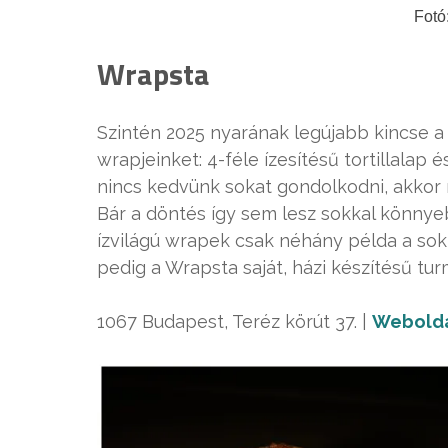
Fotó
Wrapsta
Szintén 2025 nyarának legújabb kincse a
wrapjeinket: 4-féle ízesítésű tortillalap
nincs kedvünk sokat gondolkodni, akkor m
Bár a döntés így sem lesz sokkal könnye
ízvilágú wrapek csak néhány példa a sok
pedig a Wrapsta saját, házi készítésű tur
1067 Budapest, Teréz körút 37. |
Webold