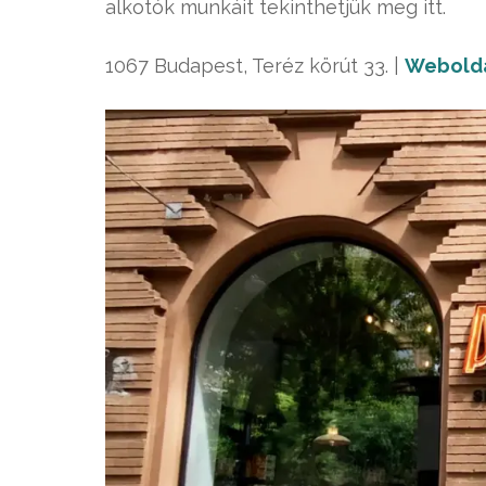
alkotók munkáit tekinthetjük meg itt.
1067 Budapest, Teréz körút 33. |
Webold