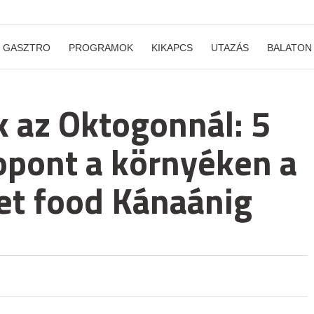
GASZTRO
PROGRAMOK
KIKAPCS
UTAZÁS
BALATON
 az Oktogonnál: 5
ropont a környéken a
eet food Kánaánig