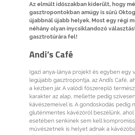
Az elmúlt időszakban kiderült, hogy még
gasztropontokban amúgy is sűrű Oktog
újabbnál újabb helyek. Most egy régi 
néhány olyan ínycsiklandozó választást
gasztrotúrára fel!
Andi’s Café
Igazi anya-lánya projekt és egyben egy 
legújabb gasztropontja, az Andi’s Café, 
a kézben jár. A valódi főszereplő termés
karakter az alap, mellette pedig szívese
kávészemeivel is. A gondoskodás pedig 
gluténmentes kávézóról beszélünk, ahol
esetében senkinek sem kell kompromiss
művészetnek is helyet adnak a kávézóban, 