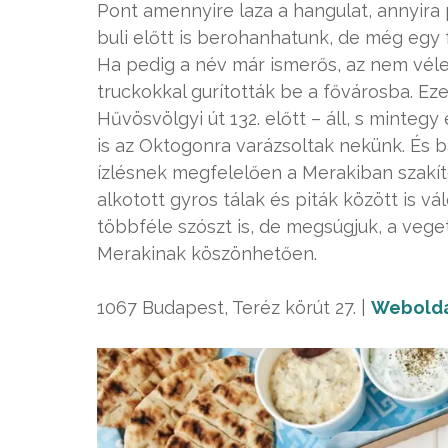
Pont amennyire laza a hangulat, annyira
buli előtt is berohanhatunk, de még egy f
Ha pedig a név már ismerős, az nem véle
truckokkal gurították be a fővárosba. Ez
Hűvösvölgyi út 132. előtt – áll, s minte
is az Oktogonra varázsoltak nekünk. És b
ízlésnek megfelelően a Merakiban szakít
alkotott gyros tálak és piták között is 
többféle szószt is, de megsúgjuk, a ve
Merakinak köszönhetően.
1067 Budapest, Teréz körút 27. |
Webold