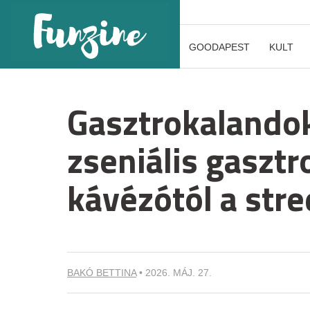
GOODAPEST
KULT
Gasztrokalandok
zseniális gaszt
kávézótól a str
BAKÓ BETTINA
•
2026. MÁJ. 27.