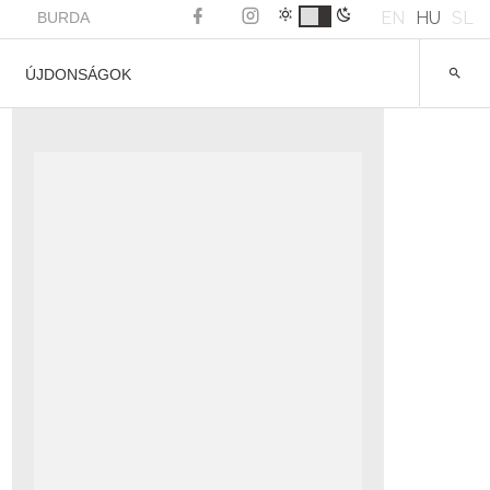
EN
HU
SL
BURDA
ÚJDONSÁGOK