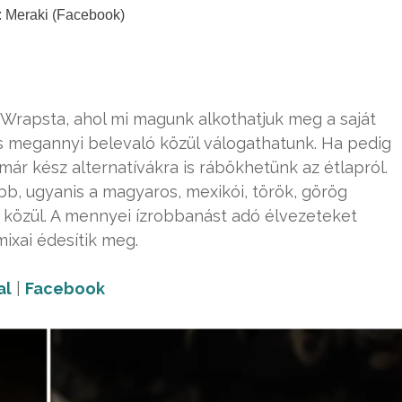
: Meraki (Facebook)
 Wrapsta, ahol mi magunk alkothatjuk meg a saját
 és megannyi belevaló közül válogathatunk. Ha pedig
ár kész alternatívákra is rábökhetünk az étlapról.
bb, ugyanis a magyaros, mexikói, török, görög
 közül. A mennyei ízrobbanást adó élvezeteket
mixai édesítik meg.
al
|
Facebook