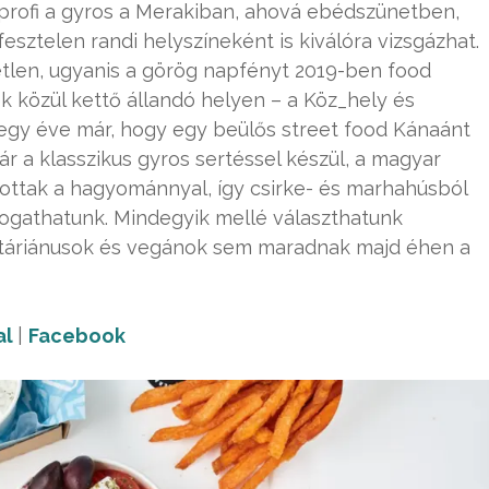
 profi a gyros a Merakiban, ahová ebédszünetben,
esztelen randi helyszíneként is kiválóra vizsgázhat.
tlen, ugyanis a görög napfényt 2019-ben food
ek közül kettő állandó helyen – a Köz_hely és
gy egy éve már, hogy egy beülős street food Kánaánt
ár a klasszikus gyros sertéssel készül, a magyar
ottak a hagyománnyal, így csirke- és marhahúsból
válogathatunk. Mindegyik mellé választhatunk
getáriánusok és vegánok sem maradnak majd éhen a
al
|
Facebook