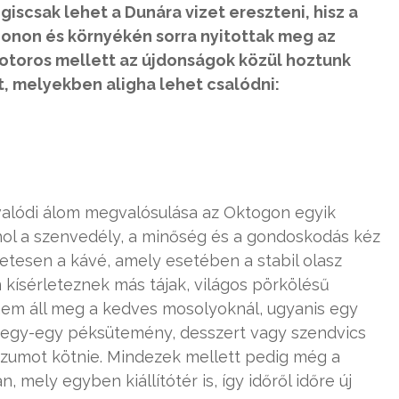
iscsak lehet a Dunára vizet ereszteni, hisz a
onon és környékén sorra nyitottak meg az
motoros mellett az újdonságok közül hoztunk
, melyekben aligha lehet csalódni:
valódi álom megvalósulása az Oktogon egyik
ahol a szenvedély, a minőség és a gondoskodás kéz
zetesen a kávé, amely esetében a stabil olasz
n kísérleteznek más tájak, világos pörkölésű
nem áll meg a kedves mosolyoknál, ugyanis egy
 egy-egy péksütemény, desszert vagy szendvics
zumot kötnie. Mindezek mellett pedig még a
mely egyben kiállítótér is, így időről időre új