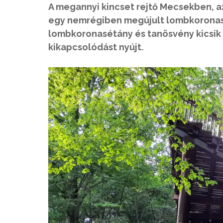
A megannyi kincset rejtő Mecsekben, 
egy nemrégiben megújult lombkoronasé
lombkoronasétány és tanösvény kicsik
kikapcsolódást nyújt.