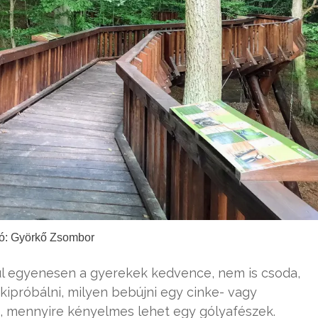
ó: Györkő Zsombor
 egyenesen a gyerekek kedvence, nem is csoda,
kipróbálni, milyen bebújni egy cinke- vagy
, mennyire kényelmes lehet egy gólyafészek.