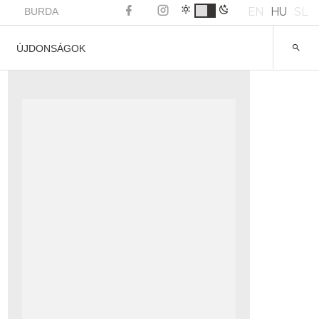
EN
HU
SL
BURDA
ÚJDONSÁGOK