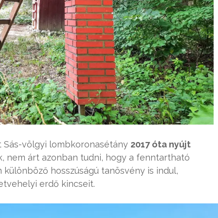
ott Sás-völgyi lombkoronasétány
2017 óta nyújt
, nem árt azonban tudni, hogy a fenntartható
különböző hosszúságú tanösvény is indul,
tvehelyi erdő kincseit.