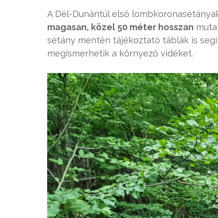
A Dél-Dunántúl első lombkoronasétánya
magasan, közel 50 méter hosszan
mutat
sétány mentén tájékoztató táblák is segíti
megismerhetik a környező vidéket.