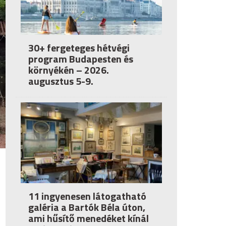
30+ fergeteges hétvégi
program Budapesten és
környékén – 2026.
augusztus 5-9.
11 ingyenesen látogatható
galéria a Bartók Béla úton,
ami hűsítő menedéket kínál