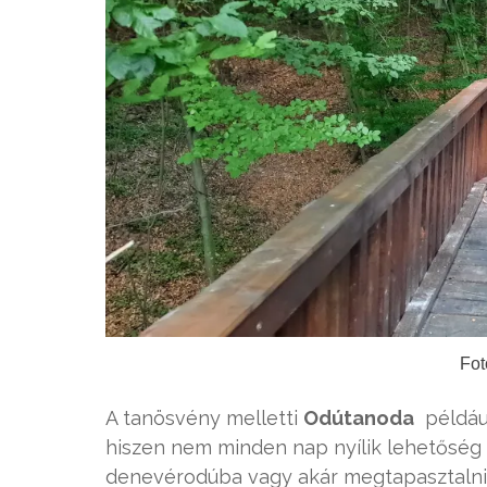
Fot
A tanösvény melletti
Odútanoda
például
hiszen nem minden nap nyílik lehetőség 
denevérodúba vagy akár megtapasztalni