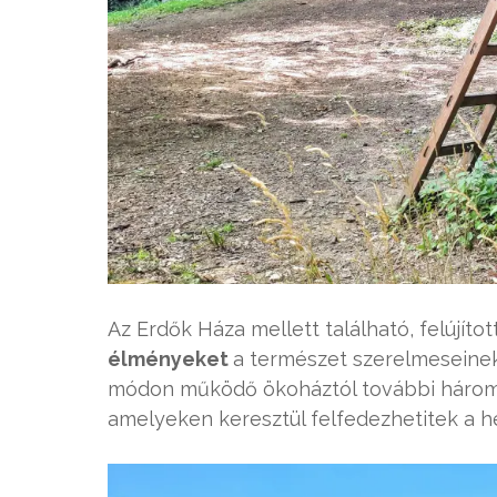
Az Erdők Háza mellett található, felújít
élményeket
a természet szerelmeseinek
módon működő ökoháztól további három 
amelyeken keresztül felfedezhetitek a he