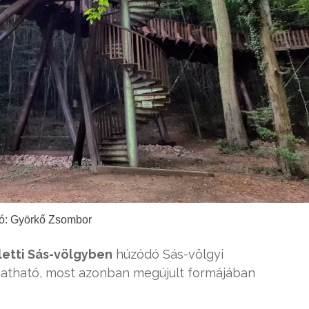
ó: Györkő Zsombor
etti Sás-völgyben
húzódó Sás-völgyi
gatható, most azonban megújult formájában