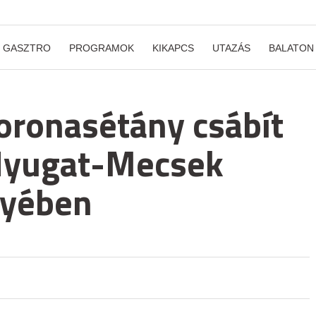
GASZTRO
PROGRAMOK
KIKAPCS
UTAZÁS
BALATON
oronasétány csábít
 Nyugat-Mecsek
gyében