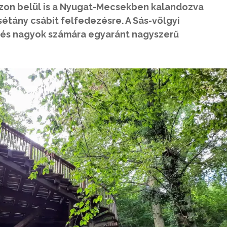
azon belül is a Nyugat-Mecsekben kalandozva
tány csábít felfedezésre. A Sás-völgyi
 és nagyok számára egyaránt nagyszerű