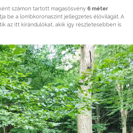
ként számon tartott magasösvény
6 méter
ja be a lombkoronaszint jellegzetes élővilágát. A
k az itt kirándulókat, akik így részletesebben is