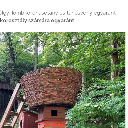
ölgyi lombkoronasétány és tanösvény egyaránt
 korosztály számára egyaránt.