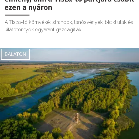
ezen a nyáron
A Tisza-tó környékét strandok, tanösvények, bicikliutak és
kilátótornyok egyaránt gazdagítják.
BALATON