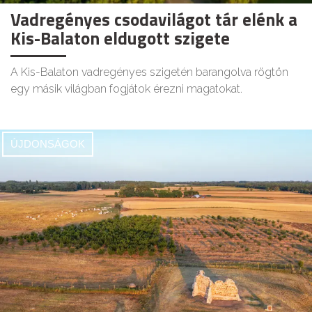
Vadregényes csodavilágot tár elénk a
Kis-Balaton eldugott szigete
A Kis-Balaton vadregényes szigetén barangolva rögtön
egy másik világban fogjátok érezni magatokat.
ÚJDONSÁGOK