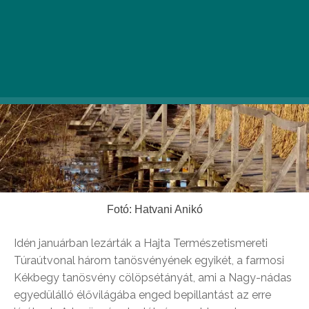
Fotó: Hatvani Anikó
Idén januárban lezárták a Hajta Természetismereti
Túraútvonal három tanösvényének egyikét, a farmosi
Kékbegy tanösvény cölöpsétányát, ami a Nagy-nádas
egyedülálló élővilágába enged bepillantást az erre