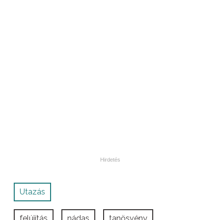
Utazás
felújítás
nádas
tanösvény