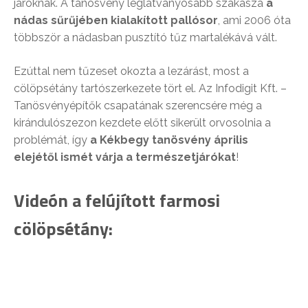
járóknak. A tanösvény leglátványosabb szakasza
a
nádas sűrűjében kialakított pallósor
, ami 2006 óta
többször a nádasban pusztító tűz martalékává vált.
Ezúttal nem tűzeset okozta a lezárást, most a
cölöpsétány tartószerkezete tört el. Az Infodigit Kft. –
Tanösvényépítők csapatának szerencsére még a
kirándulószezon kezdete előtt sikerült orvosolnia a
problémát, így
a Kékbegy tanösvény április
elejétől ismét várja a természetjárókat
!
Videón a felújított farmosi
cölöpsétány: