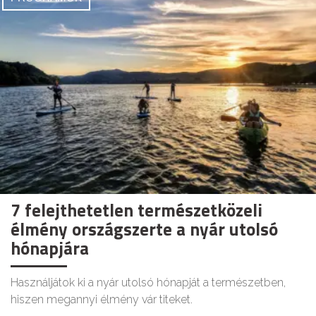
7 felejthetetlen természetközeli
élmény országszerte a nyár utolsó
hónapjára
Használjátok ki a nyár utolsó hónapját a természetben,
hiszen megannyi élmény vár titeket.