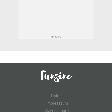
Rólunk
Impresszum
Szerzői jogok