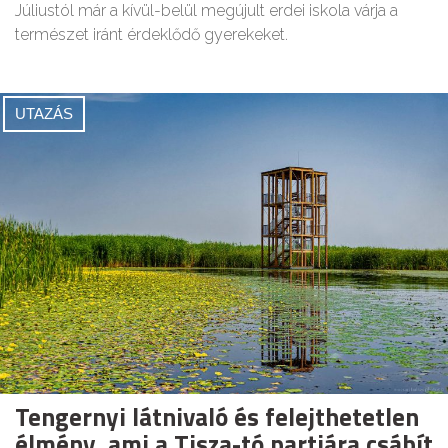
Júliustól már a kívül-belül megújult erdei iskola várja a
természet iránt érdeklődő gyerekeket.
UTAZÁS
Tengernyi látnivaló és felejthetetlen
élmény, ami a Tisza-tó partjára csábít