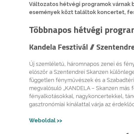
Változatos hétvégi programok várnak 
események közt találtok koncertet, fesz
Többnapos hétvégi progra
Kandela Fesztivál // Szentendre
Új szemléletű, háromnapos zenei és fén
először a Szentendrei Skanzen különleges
független fényművészek és a Szabadté
megvalósuló „KANDELA – Skanzen más fény
fényalkotásokkal, nagykoncertekkel, tá
gasztronómiai kínálattal várja az érdeklő
Weboldal >>