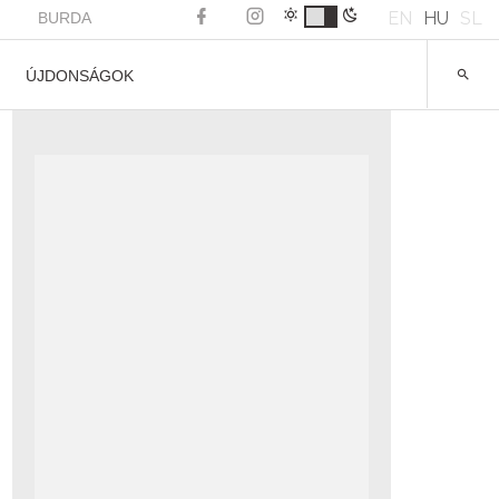
EN
HU
SL
BURDA
ÚJDONSÁGOK