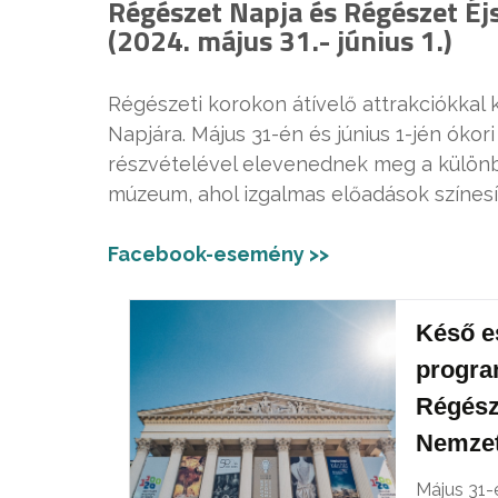
Régészet Napja és Régészet É
(2024. május 31.- június 1.)
Régészeti korokon átívelő attrakciókka
Napjára. Május 31-én és június 1-jén ók
részvételével elevenednek meg a különböz
múzeum, ahol izgalmas előadások színesít
Facebook-esemény >>
Késő es
progra
Régész
Nemze
Május 31-