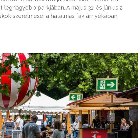
legnagyobb parkjában. A május 31. és június 2.
ékok szerelmesei a hatalmas fák árnyékában