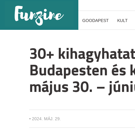
GOODAPEST
KULT
30+ kihagyhatat
Budapesten és 
május 30. – júni
•
2024. MÁJ. 29.