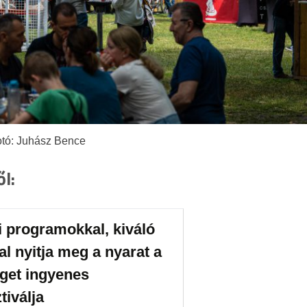
tó: Juhász Bence
ől:
i programokkal, kiváló
l nyitja meg a nyarat a
iget ingyenes
tiválja