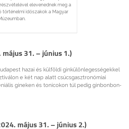
részvételével elevenednek meg a
 történelmi időszakok a Magyar
Múzeumban.
 május 31. – június 1.)
Budapest hazai és külföldi ginkülönlegességekkel
sztiválon e két nap alatt csúcsgasztronómiai
niális gineken és tonicokon túl pedig ginbonbon-
2024. május 31. – június 2.)