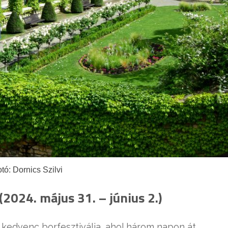
tó: Dornics Szilvi
 (2024. május 31. – június 2.)
 kedvenc borfesztiválja, ahol három napon át