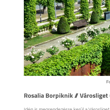
Fo
Rosalia Borpiknik // Városliget
Idén is megrendezésre kerül a Városliget