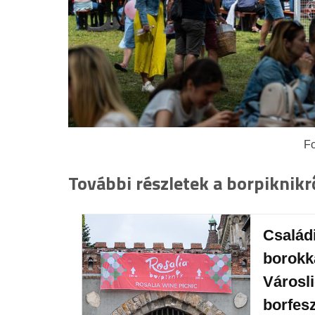
Fo
További részletek a borpiknikr
Család
borokka
Városl
borfesz