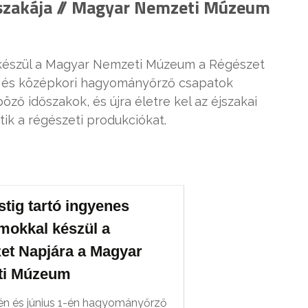
jszakája // Magyar Nemzeti Múzeum
l készül a Magyar Nemzeti Múzeum a Régészet
ori és középkori hagyományőrző csapatok
ő időszakok, és újra életre kel az éjszakai
ik a régészeti produkciókat.
tig tartó ingyenes
mokkal készül a
et Napjára a Magyar
ti Múzeum
én és június 1-én hagyományőrző