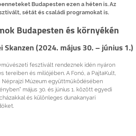
benneteket Budapesten ezen a héten is. Az
tivált, sétát és családi programokat is.
mok Budapesten és környékén
i Skanzen (2024. május 30. – június 1.)
yművészeti fesztivált rendeznek idén nyáron
 tereiben és miliőjében. A Fonó, a PajtaKult,
ri Néprajzi Múzeum együttműködésében
ben” május 30. és június 1. között egyedi
ncházakkal és különleges dunakanyari
dőket.