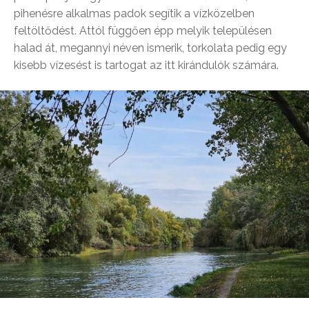
pihenésre alkalmas padok segítik a vízközelben
feltöltődést. Attól függően épp melyik településen
halad át, megannyi néven ismerik, torkolata pedig egy
kisebb vízesést is tartogat az itt kirándulók számára.