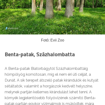
Fotó: Evii Zoo
Benta-patak, Százhalombatta
A Benta-patak Biatorbágytól Százhalombattáig
hömpölyög komótosan, míg el nem éri úti célját, a
Dunát. A sík terepet átszelő patak kirándulók és kutyát
sétáltatók, valamint a horgászok kedvelt helyszíne,
melynek partján kellemes kirándulást lehet tenni. A
környék legjelentősebb folyóvizének számító Benta-
patak partján egykor vízimalmok is működtek, mára