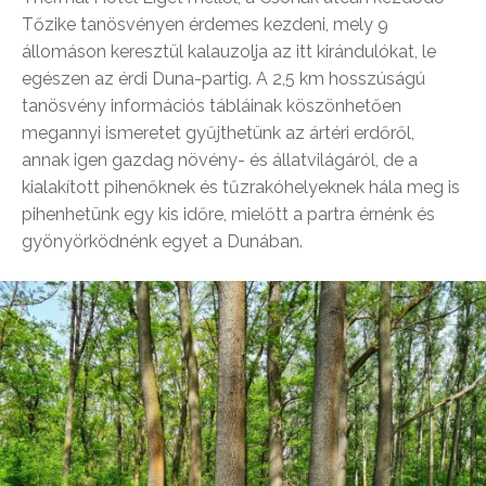
Tőzike tanösvényen érdemes kezdeni, mely 9
állomáson keresztül kalauzolja az itt kirándulókat, le
egészen az érdi Duna-partig. A 2,5 km hosszúságú
tanösvény információs tábláinak köszönhetően
megannyi ismeretet gyűjthetünk az ártéri erdőről,
annak igen gazdag növény- és állatvilágáról, de a
kialakított pihenőknek és tűzrakóhelyeknek hála meg is
pihenhetünk egy kis időre, mielőtt a partra érnénk és
gyönyörködnénk egyet a Dunában.