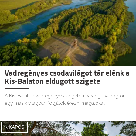
Vadregényes csodavilágot tár elénk a
Kis-Balaton eldugott szigete
A Kis-Balaton vadregényes szigetén barangolva rögtön
egy másik világban fogjátok érezni magatokat.
KIKAPCS