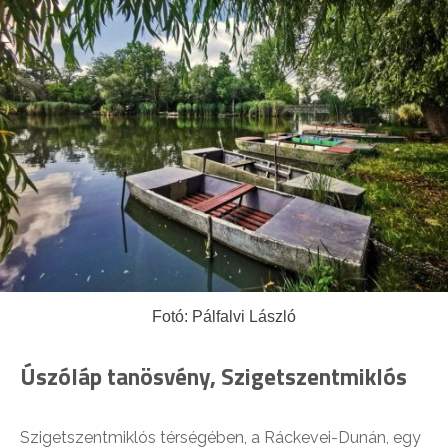
Fotó: Pálfalvi László
Úszóláp tanösvény, Szigetszentmiklós
Szigetszentmiklós térségében, a Ráckevei-Dunán, egy