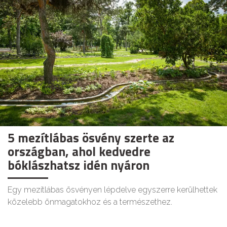
5 mezítlábas ösvény szerte az
országban, ahol kedvedre
bóklászhatsz idén nyáron
Egy mezítlábas ösvényen lépdelve egyszerre kerülhettek
közelebb önmagatokhoz és a természethez.