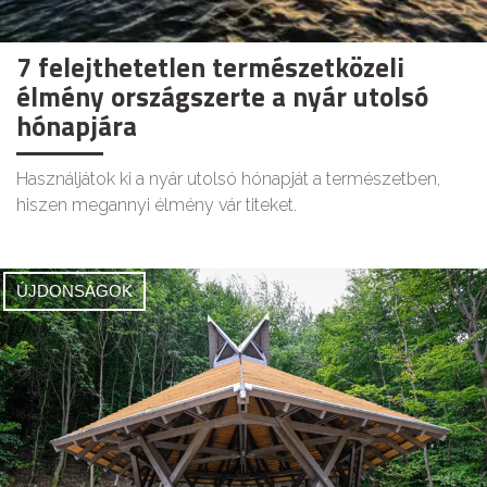
7 felejthetetlen természetközeli
élmény országszerte a nyár utolsó
hónapjára
Használjátok ki a nyár utolsó hónapját a természetben,
hiszen megannyi élmény vár titeket.
ÚJDONSÁGOK