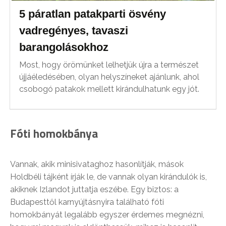
5 páratlan patakparti ösvény
vadregényes, tavaszi
barangolásokhoz
Most, hogy örömünket lelhetjük újra a természet
újjáéledésében, olyan helyszíneket ajánlunk, ahol
csobogó patakok mellett kirándulhatunk egy jót.
Fóti homokbánya
Vannak, akik minisivataghoz hasonlítják, mások
Holdbéli tájként írják le, de vannak olyan kirándulók is,
akiknek Izlandot juttatja eszébe. Egy biztos: a
Budapesttől karnyújtásnyira található fóti
homokbányát legalább egyszer érdemes megnézni,