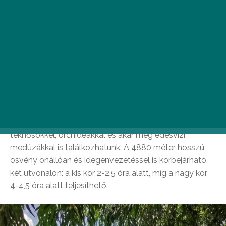
Budapesttől egy karnyújtásnyira, csupán 25 kilométerre
már olyan vadregényes tájakra bukkanhatunk, mint a
Veresegyházi-tavak tanösvény, amit kétféle
hosszúságú úton járhatunk körbe. A három tóból álló
Veresegyházi-tavak tagjai a Pamut-tó, az Ivacsi-tó és a
Malom-tó, amelyek tavasztól őszig különösen szép,
zöldellő környezetben tündökölnek. A három tó partján
fut végig a 13 állomásos Veresegyházi-tavak
tanösvény, amelynek bejárása közben vadkacsákkal,
teknősökkel, orchideákkal és akár még édesvízi
medúzákkal is találkozhatunk. A 4880 méter hosszú
ösvény önállóan és idegenvezetéssel is körbejárható,
két útvonalon: a kis kör 2-2,5 óra alatt, míg a nagy kör
4-4,5 óra alatt teljesíthető.