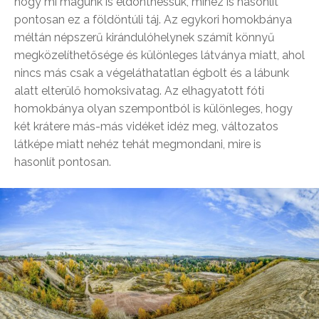
hogy mi magunk is eldönthessük, mihez is hasonlít
pontosan ez a földöntúli táj. Az egykori homokbánya
méltán népszerű kirándulóhelynek számít könnyű
megközelíthetősége és különleges látványa miatt, ahol
nincs más csak a végeláthatatlan égbolt és a lábunk
alatt elterülő homoksivatag. Az elhagyatott fóti
homokbánya olyan szempontból is különleges, hogy
két krátere más-más vidéket idéz meg, változatos
látképe miatt nehéz tehát megmondani, mire is
hasonlít pontosan.