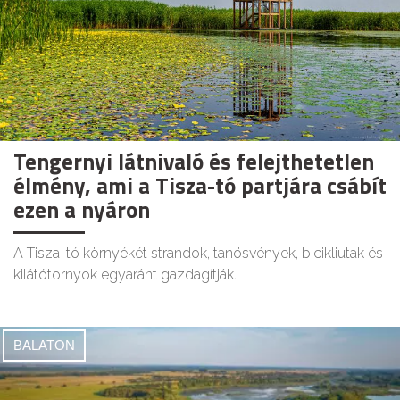
Tengernyi látnivaló és felejthetetlen
élmény, ami a Tisza-tó partjára csábít
ezen a nyáron
A Tisza-tó környékét strandok, tanösvények, bicikliutak és
kilátótornyok egyaránt gazdagítják.
BALATON