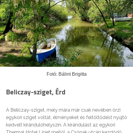
Fotó: Bálint Brigitta
Beliczay-sziget, Érd
A Beliczay-sziget, mely mára már csak nevében őrzi
egykori sziget voltát, élményeket és feltöltődést nyújtó
kedvelt kirándulóhelyszín. A kirándulást az egykori
Thermal Hotel Liget mellől, a Csónak utcán kezdődő