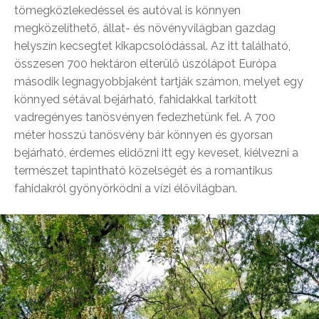
tömegközlekedéssel és autóval is könnyen
megközelíthető, állat- és növényvilágban gazdag
helyszín kecsegtet kikapcsolódással. Az itt található,
összesen 700 hektáron elterülő úszólápot Európa
második legnagyobbjaként tartják számon, melyet egy
könnyed sétával bejárható, fahidakkal tarkított
vadregényes tanösvényen fedezhetünk fel. A 700
méter hosszú tanösvény bár könnyen és gyorsan
bejárható, érdemes elidőzni itt egy keveset, kiélvezni a
természet tapintható közelségét és a romantikus
fahidakról gyönyörködni a vízi élővilágban.