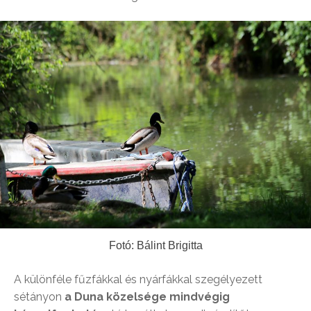
Fotó: Bálint Brigitta
A különféle fűzfákkal és nyárfákkal szegélyezett
sétányon
a Duna közelsége mindvégig