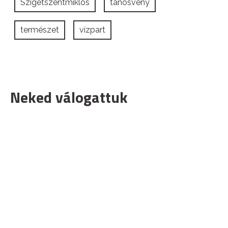
Szigetszentmiklós
tanösvény
természet
vízpart
Neked válogattuk