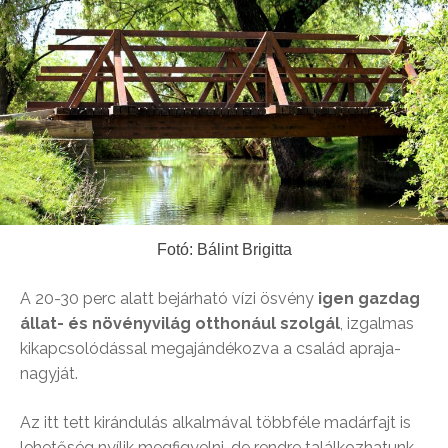
Fotó: Bálint Brigitta
A 20-30 perc alatt bejárható vízi ösvény
igen gazdag
állat- és növényvilág otthonául szolgál
, izgalmas
kikapcsolódással megajándékozva a család apraja-
nagyját.
Az itt tett kirándulás alkalmával többféle madárfajt is
lehetőség nyílik megfigyelni, de rendre találkozhatunk