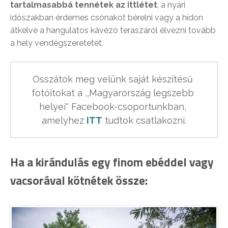
tartalmasabbá tennétek az ittlétet
, a nyári
időszakban érdemes csónakot bérelni vagy a hídon
átkelve a hangulatos kávézó teraszáról élvezni tovább
a hely vendégszeretetét.
Osszátok meg velünk saját készítésű 
fotóitokat a ,,Magyarország legszebb 
helyei'' Facebook-csoportunkban, 
amelyhez 
ITT
 tudtok csatlakozni.
Ha a kirándulás egy finom ebéddel vagy
vacsorával kötnétek össze: