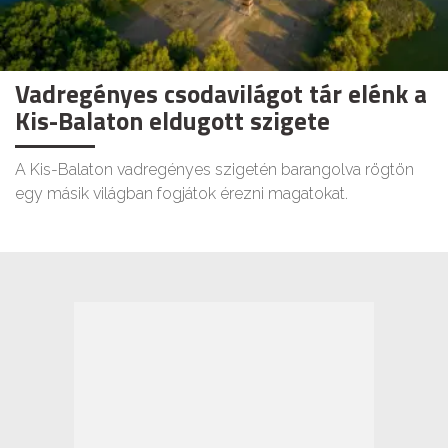
Vadregényes csodavilágot tár elénk a
Kis-Balaton eldugott szigete
A Kis-Balaton vadregényes szigetén barangolva rögtön
egy másik világban fogjátok érezni magatokat.