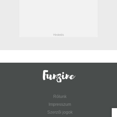
Rólunk
Impresszum
Szerzői jogok