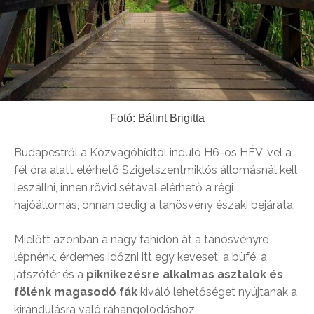
Fotó: Bálint Brigitta
Budapestről a Közvágóhídtól induló H6-os HÉV-vel a
fél óra alatt elérhető Szigetszentmiklós állomásnál kell
leszállni, innen rövid sétával elérhető a régi
hajóállomás, onnan pedig a tanösvény északi bejárata.
Mielőtt azonban a nagy fahídon át a tanösvényre
lépnénk, érdemes időzni itt egy keveset: a büfé, a
játszótér és a
piknikezésre alkalmas asztalok és
fölénk magasodó fák
kiváló lehetőséget nyújtanak a
kirándulásra való ráhangolódáshoz.