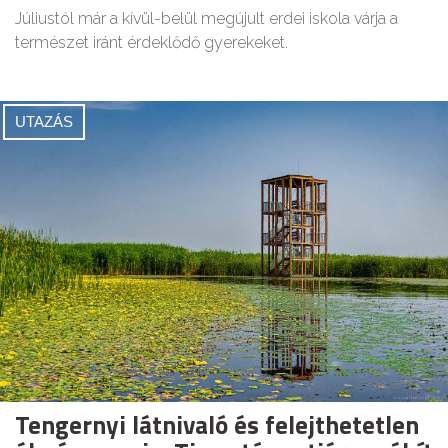
Júliustól már a kívül-belül megújult erdei iskola várja a
természet iránt érdeklődő gyerekeket.
UTAZÁS
Tengernyi látnivaló és felejthetetlen