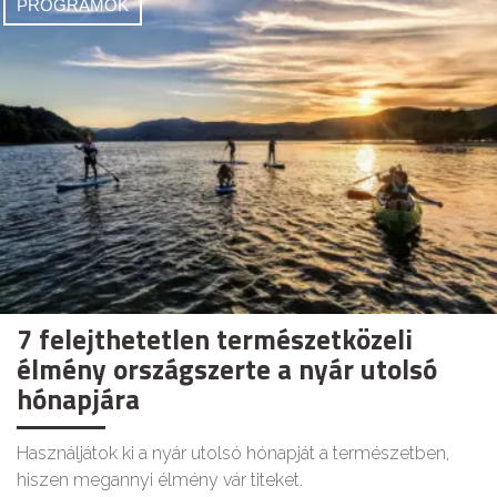
PROGRAMOK
7 felejthetetlen természetközeli
élmény országszerte a nyár utolsó
hónapjára
Használjátok ki a nyár utolsó hónapját a természetben,
hiszen megannyi élmény vár titeket.