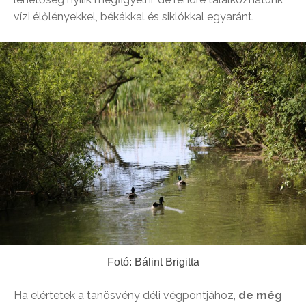
vízi élőlényekkel, békákkal és siklókkal egyaránt.
Fotó: Bálint Brigitta
Ha elértetek a tanösvény déli végpontjához,
de még