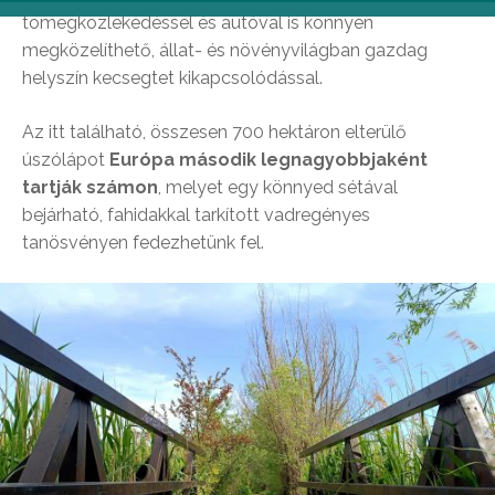
tömegközlekedéssel és autóval is könnyen
megközelíthető, állat- és növényvilágban gazdag
helyszín kecsegtet kikapcsolódással.
Az itt található, összesen 700 hektáron elterülő
úszólápot
Európa második legnagyobbjaként
tartják számon
, melyet egy könnyed sétával
bejárható, fahidakkal tarkított vadregényes
tanösvényen fedezhetünk fel.