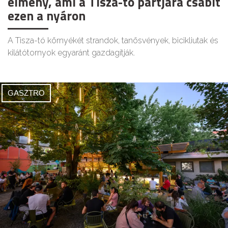
élmény, ami a Tisza-tó partjára csábít
ezen a nyáron
A Tisza-tó környékét strandok, tanösvények, bicikliutak és
kilátótornyok egyaránt gazdagítják.
GASZTRO