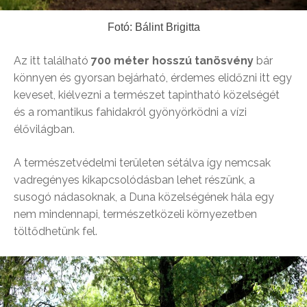
Fotó: Bálint Brigitta
Az itt található
700 méter hosszú tanösvény
bár
könnyen és gyorsan bejárható, érdemes elidőzni itt egy
keveset, kiélvezni a természet tapintható közelségét
és a romantikus fahidakról gyönyörködni a vízi
élővilágban.
A természetvédelmi területen sétálva így nemcsak
vadregényes kikapcsolódásban lehet részünk, a
susogó nádasoknak, a Duna közelségének hála egy
nem mindennapi, természetközeli környezetben
töltődhetünk fel.