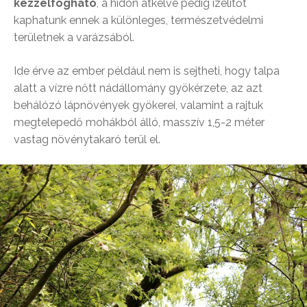
kézzelfogható
, a hídon átkelve pedig ízelítőt
kaphatunk ennek a különleges, természetvédelmi
területnek a varázsából.
Ide érve az ember például nem is sejtheti, hogy talpa
alatt a vízre nőtt nádállomány gyökérzete, az azt
behálózó lápnövények gyökerei, valamint a rajtuk
megtelepedő mohákból álló, masszív 1,5-2 méter
vastag növénytakaró terül el.