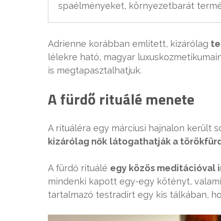
spaélményeket, környezetbarát termé
Adrienne korábban említett, kizárólag
te
lélekre ható, magyar luxuskozmetikumain
is megtapasztalhatjuk.
A fürdő rituálé menete
A rituáléra egy márciusi hajnalon került
kizárólag nők
látogathatják a törökfürd
A fürdő rituálé
egy közös meditációval i
mindenki kapott egy-egy kötényt, valamin
tartalmazó testradírt egy kis tálkában, 