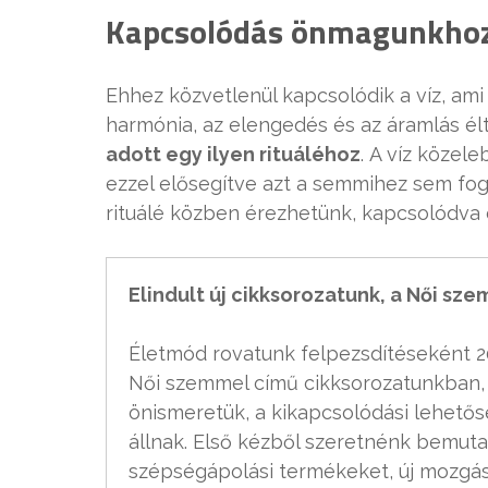
Kapcsolódás önmagunkho
Ehhez közvetlenül kapcsolódik a víz, ami 
harmónia, az elengedés és az áramlás élt
adott egy ilyen rituáléhoz
. A víz közel
ezzel elősegítve azt a semmihez sem f
rituálé közben érezhetünk, kapcsolódv
Elindult új cikksorozatunk, a Női sz
Életmód rovatunk felpezsdítéseként 20
Női szemmel című cikksorozatunkban, 
önismeretük, a kikapcsolódási lehetős
állnak. Első kézből szeretnénk bemuta
szépségápolási termékeket, új mozgás