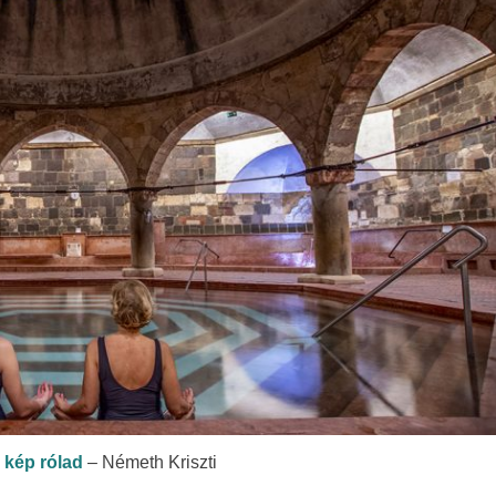
 kép rólad
– Németh Kriszti