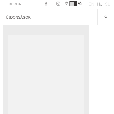
EN
HU
SL
BURDA
ÚJDONSÁGOK