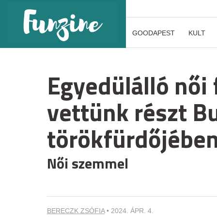
GOODAPEST
KULT
Egyedülálló női 
vettünk részt B
törökfürdőjébe
Női szemmel
BERECZK ZSÓFIA
•
2024. ÁPR. 4.