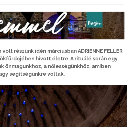
an volt részünk idén márciusban ADRIENNE FELLER
rökfürdőjében hívott életre. A rituálé során egy
nk önmagunkhoz, a nőiességünkhöz, amiben
agy segítségünkre voltak.