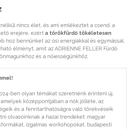
z
nélkül nincs élet, és ami emlékeztet a csend, a
ető erejére, ezért
a
törökfürdő
tökéletesen
ebb hoz bennünket az ősi energiákkal és egymással,
ogható élményt, amit az ADRIENNE FELLER Fürdő
a önmagunkhoz és a nőiességünkhöz.
emmel!
24-ben olyan témákat szeretnénk érinteni új, 
amelyek középpontjában a nők jólléte, az 
égeik és a fenntarthatóságra való törekvéseik 
tni olvasóinknak a hazai trendeket: magyar 
formákat, izgalmas workshopokat, budapesti 