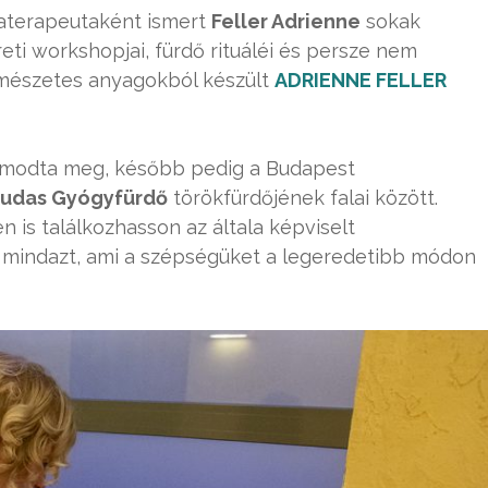
aterapeutaként ismert
Feller Adrienne
sokak
ti workshopjai, fürdő rituáléi és persze nem
ermészetes anyagokból készült
ADRIENNE FELLER
 álmodta meg, később pedig a Budapest
udas Gyógyfürdő
törökfürdőjének falai között.
n is találkozhasson az általa képviselt
ja mindazt, ami a szépségüket a legeredetibb módon