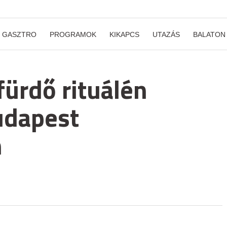
GASZTRO
PROGRAMOK
KIKAPCS
UTAZÁS
BALATON
fürdő rituálén
udapest
n