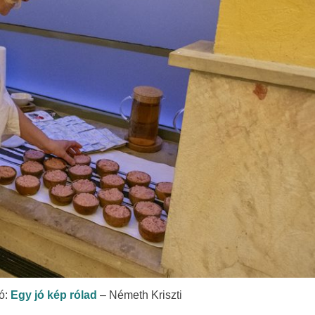
tó:
Egy jó kép rólad
– Németh Kriszti