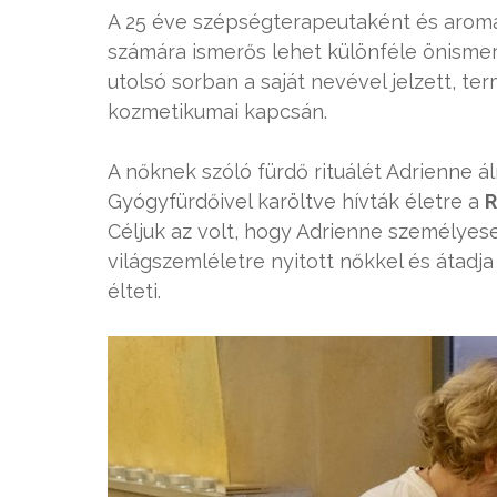
A 25 éve szépségterapeutaként és arom
számára ismerős lehet különféle önismere
utolsó sorban a saját nevével jelzett, t
kozmetikumai kapcsán.
A nőknek szóló fürdő rituálét Adrienne
Gyógyfürdőivel karöltve hívták életre a
R
Céljuk az volt, hogy Adrienne személyese
világszemléletre nyitott nőkkel és átad
élteti.