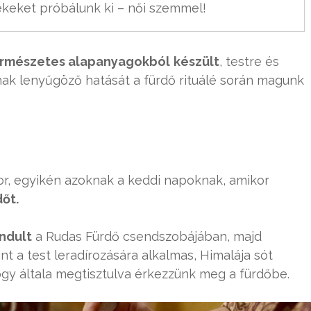
keket próbálunk ki – női szemmel!
rmészetes alapanyagokból
készült
, testre és
ak lenyűgöző hatását a fürdő rituálé során magunk
 sor, egyikén azoknak a keddi napoknak, amikor
őt.
ndult
a Rudas Fürdő csendszobájában, majd
t a test leradírozására alkalmas, Himalája sót
hogy általa megtisztulva érkezzünk meg a fürdőbe.