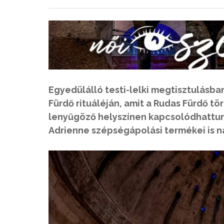
Egyedülálló testi-lelki megtisztulásb
Fürdő rituáléján, amit a Rudas Fürdő tö
lenyűgöző helyszínen kapcsolódhattu
Adrienne szépségápolási termékei is n