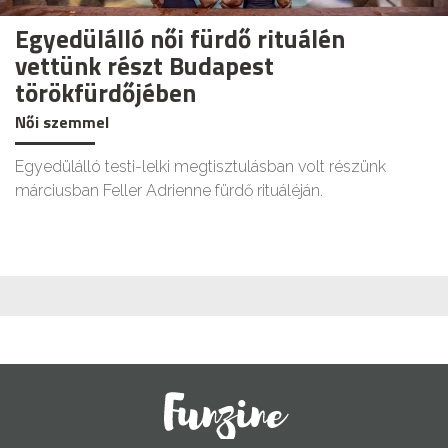
Egyedülálló női fürdő rituálén
vettünk részt Budapest
törökfürdőjében
Női szemmel
Egyedülálló testi-lelki megtisztulásban volt részünk
márciusban Feller Adrienne fürdő rituáléján.