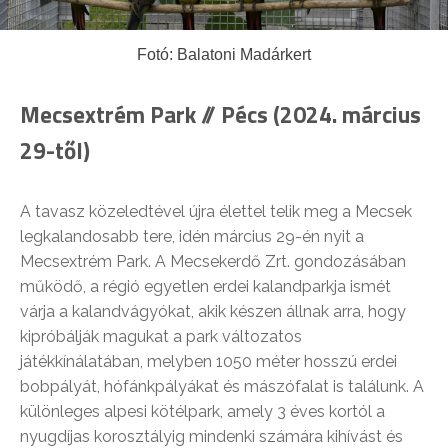
Fotó: Balatoni Madárkert
Mecsextrém Park // Pécs (2024. március
29-től)
A tavasz közeledtével újra élettel telik meg a Mecsek
legkalandosabb tere, idén március 29-én nyit a
Mecsextrém Park. A Mecsekerdő Zrt. gondozásában
működő, a régió egyetlen erdei kalandparkja ismét
várja a kalandvágyókat, akik készen állnak arra, hogy
kipróbálják magukat a park változatos
játékkínálatában, melyben 1050 méter hosszú erdei
bobpályát, hófánkpályákat és mászófalat is találunk. A
különleges alpesi kötélpark, amely 3 éves kortól a
nyugdíjas korosztályig mindenki számára kihívást és