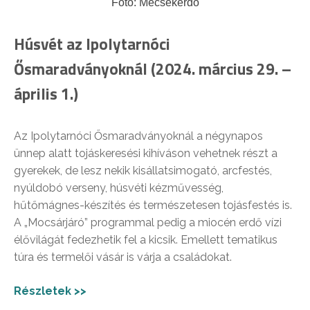
Fotó: Mecsekerdő
Húsvét az Ipolytarnóci
Ősmaradványoknál (2024. március 29. –
április 1.)
Az Ipolytarnóci Ősmaradványoknál a négynapos
ünnep alatt tojáskeresési kihíváson vehetnek részt a
gyerekek, de lesz nekik kisállatsimogató, arcfestés,
nyúldobó verseny, húsvéti kézművesség,
hűtőmágnes-készítés és természetesen tojásfestés is.
A „Mocsárjáró” programmal pedig a miocén erdő vízi
élővilágát fedezhetik fel a kicsik. Emellett tematikus
túra és termelői vásár is várja a családokat.
Részletek >>