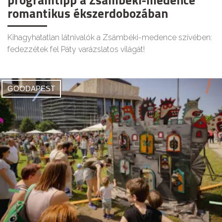
programtipp a Zsámbéki-medence
romantikus ékszerdobozában
Kihagyhatatlan látnivalók a Zsámbéki-medence szívében:
fedezzétek fel Páty varázslatos világát!
GOODAPEST