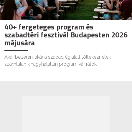
40+ fergeteges program és
szabadtéri fesztivál Budapesten 2026
májusára
Akár beltéren, akár a szabad ég alatt töltekeznétek,
számtalan kihagyhatatlan program vár rátok.