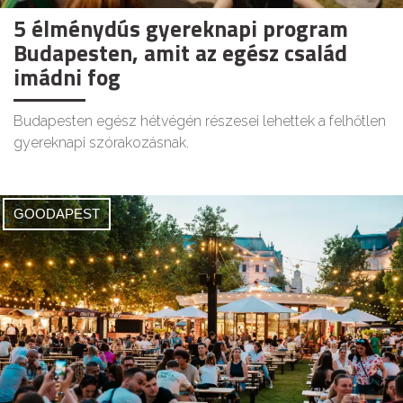
5 élménydús gyereknapi program
Budapesten, amit az egész család
imádni fog
Budapesten egész hétvégén részesei lehettek a felhőtlen
gyereknapi szórakozásnak.
GOODAPEST