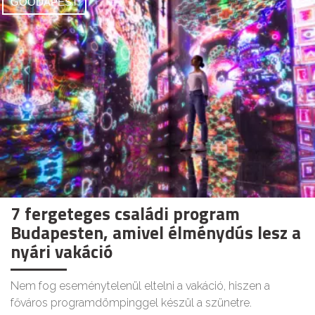
GOODAPEST
7 fergeteges családi program
Budapesten, amivel élménydús lesz a
nyári vakáció
Nem fog eseménytelenül eltelni a vakáció, hiszen a
főváros programdömpinggel készül a szünetre.