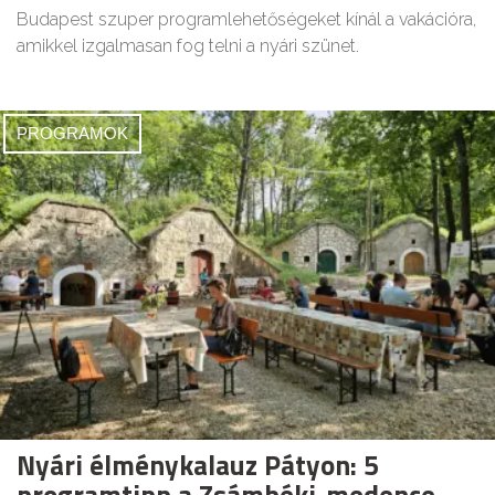
Budapest szuper programlehetőségeket kínál a vakációra,
amikkel izgalmasan fog telni a nyári szünet.
PROGRAMOK
Nyári élménykalauz Pátyon: 5