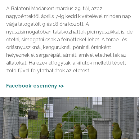
A Balatoni Madárkert március 29-től, azaz
nagypéntektől április 7-ig kedd kivételével minden nap
várja látogatóit 9 és 18 óra között. A
nyuszisimogatóban találkozhattok pici nyuszikkal is, de
etetni, simogatni csak a felnőtteket lehet. A törpe- és
óriásnyusziknál, kenguruknál, póninál óránként
helyeznek el sárgarépát, almát, amivel etethetitek az
állatokat. Ha ezek elfogytak, a kifutók melletti tépett
zöld fűvel folytathatjátok az etetést.
Facebook-esemény >>