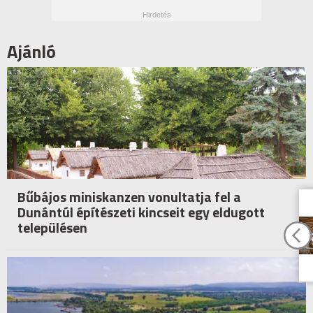
Ajánló
Bűbájos miniskanzen vonultatja fel a
Dunántúl építészeti kincseit egy eldugott
településen