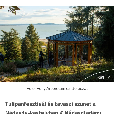
Fotó: Folly Arborétum és Borászat
Tulipánfesztivál és tavaszi szünet a
Nádasdy-kastélyban // Nádasdladány