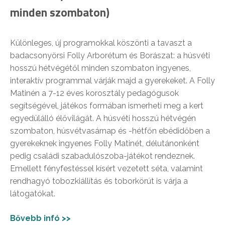
minden szombaton)
Különleges, új programokkal köszönti a tavaszt a
badacsonyörsi Folly Arborétum és Borászat: a húsvéti
hosszú hétvégétől minden szombaton ingyenes,
interaktív programmal várják majd a gyerekeket. A Folly
Matinén a 7-12 éves korosztály pedagógusok
segítségével, játékos formában ismerheti meg a kert
egyedülálló élővilágát. A húsvéti hosszú hétvégén
szombaton, húsvétvasárnap és -hétfőn ebédidőben a
gyerekeknek ingyenes Folly Matinét, délutánonként
pedig családi szabadulószoba-játékot rendeznek.
Emellett fényfestéssel kísért vezetett séta, valamint
rendhagyó tobozkiállítás és toborkörút is várja a
látogatókat.
Bővebb infó >>