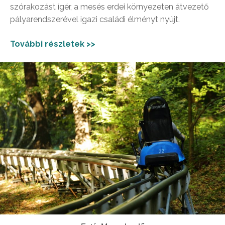
szórakozást ígér, a mesés erdei környezeten átvezető
pályarendszerével igazi családi élményt nyújt.
További részletek >>