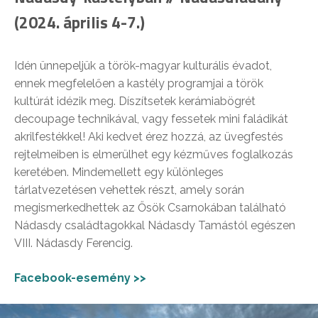
(2024. április 4-7.)
Idén ünnepeljük a török-magyar kulturális évadot,
ennek megfelelően a kastély programjai a török
kultúrát idézik meg. Díszítsetek kerámiabögrét
decoupage technikával, vagy fessetek mini faládikát
akrilfestékkel! Aki kedvet érez hozzá, az üvegfestés
rejtelmeiben is elmerülhet egy kézműves foglalkozás
keretében. Mindemellett egy különleges
tárlatvezetésen vehettek részt, amely során
megismerkedhettek az Ősök Csarnokában található
Nádasdy családtagokkal Nádasdy Tamástól egészen
VIII. Nádasdy Ferencig.
Facebook-esemény >>