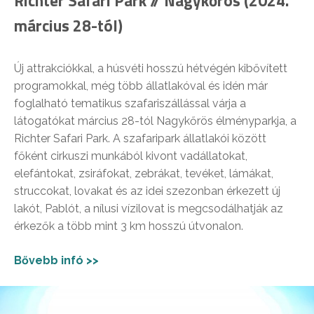
Richter Safari Park // Nagykőrös (2024.
március 28-tól)
Új attrakciókkal, a húsvéti hosszú hétvégén kibővített
programokkal, még több állatlakóval és idén már
foglalható tematikus szafariszállással várja a
látogatókat március 28-tól Nagykőrös élményparkja, a
Richter Safari Park. A szafaripark állatlakói között
főként cirkuszi munkából kivont vadállatokat,
elefántokat, zsiráfokat, zebrákat, tevéket, lámákat,
struccokat, lovakat és az idei szezonban érkezett új
lakót, Pablót, a nílusi vízilovat is megcsodálhatják az
érkezők a több mint 3 km hosszú útvonalon.
Bővebb infó >>