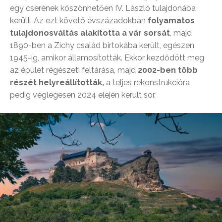
egy cserének köszönhetően IV. László tulajdonába
került. Az ezt követő évszázadokban
folyamatos
tulajdonosváltás alakította a vár sorsát
, majd
1890-ben a Zichy család birtokába került, egészen
1945-ig, amikor államosították. Ekkor kezdődött meg
az épület régészeti feltárása, majd
2002-ben több
részét helyreállították,
a teljes rekonstrukcióra
pedig véglegesen 2024 elején került sor.