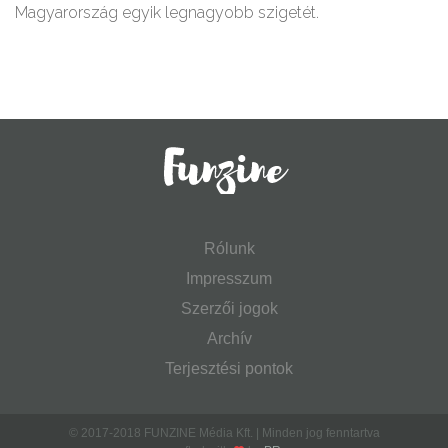
Magyarország egyik legnagyobb szigetét.
Rólunk
Impresszum
Szerzői jogok
Archív
Terjesztési pontok
© 2017-2018 FUNZINE Média Kft. | Minden jog fenntartva