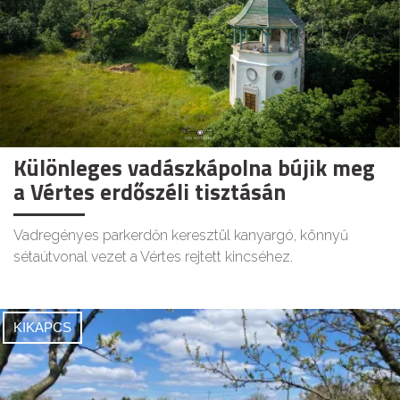
Különleges vadászkápolna bújik meg
a Vértes erdőszéli tisztásán
Vadregényes parkerdőn keresztül kanyargó, könnyű
sétaútvonal vezet a Vértes rejtett kincséhez.
KIKAPCS