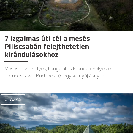
7 izgalmas úti cél a mesés
Piliscsabán felejthetetlen
kirándulásokhoz
Mesés piknikhelyek, hangulatos kirándulóhelyek és
pompás tavak Budapesttől egy karnyújtásnyira.
UTAZÁS