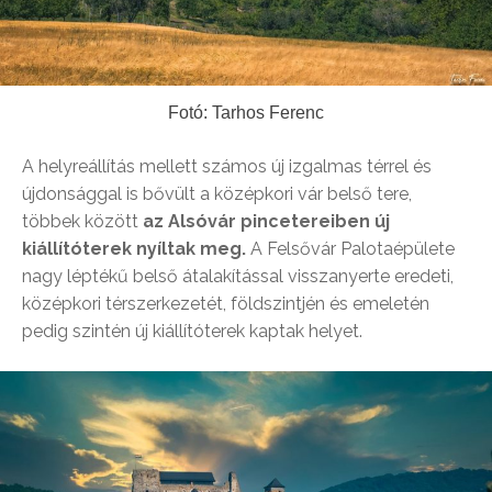
Fotó: Tarhos Ferenc
A helyreállítás mellett számos új izgalmas térrel és
újdonsággal is bővült a középkori vár belső tere,
többek között
az Alsóvár pincetereiben új
kiállítóterek nyíltak meg.
A Felsővár Palotaépülete
nagy léptékű belső átalakítással visszanyerte eredeti,
középkori térszerkezetét, földszintjén és emeletén
pedig szintén új kiállítóterek kaptak helyet.