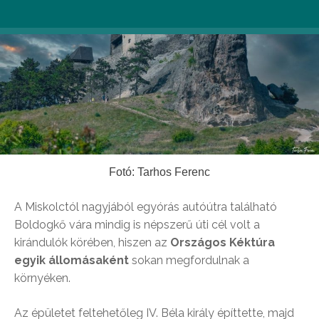
Fotó: Tarhos Ferenc
A Miskolctól nagyjából egyórás autóútra található
Boldogkő vára mindig is népszerű úti cél volt a
kirándulók körében, hiszen az
Országos Kéktúra
egyik állomásaként
sokan megfordulnak a
környéken.
Az épületet feltehetőleg IV. Béla király építtette, majd