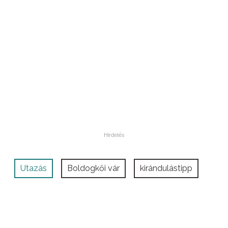
Utazás
Boldogkői vár
kirándulástipp