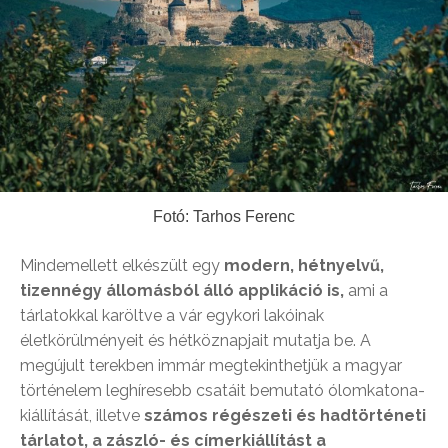
Fotó: Tarhos Ferenc
Mindemellett elkészült egy
modern, hétnyelvű,
tizennégy állomásból álló applikáció is,
ami a
tárlatokkal karöltve a vár egykori lakóinak
életkörülményeit és hétköznapjait mutatja be. A
megújult terekben immár megtekinthetjük a magyar
történelem leghíresebb csatáit bemutató ólomkatona-
kiállítását, illetve
számos régészeti és hadtörténeti
tárlatot, a zászló- és címerkiállítást a