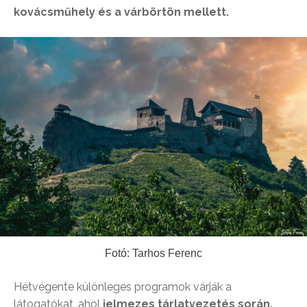
kovácsműhely és a várbörtön mellett.
Fotó: Tarhos Ferenc
Hétvégente különleges programok várják a
látogatókat, ahol
jelmezes tárlatvezetés során,