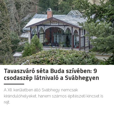
Tavaszváró séta Buda szívében: 9
csodaszép látnivaló a Svábhegyen
A XII. kerületben álló Svábhegy nemcsak
kirándulóhelyeket, hanem számos építészeti kincset is
rejt.