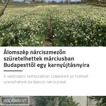
Álomszép nárciszmezőn
szüretelhettek márciusban
Budapesttől egy karnyújtásnyira
A varázslatos kertészetben szálanként 50 forintért
szerezhetünk be illatozó nárciszokat.
GOODAPEST