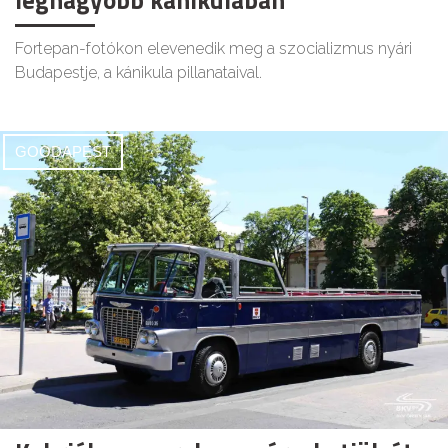
Fortepan-fotókon elevenedik meg a szocializmus nyári
Budapestje, a kánikula pillanataival.
GOODAPEST