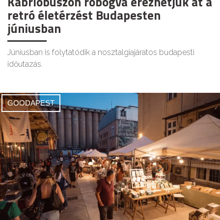
Kabrióbuszon robogva érezhetjük át a
retró életérzést Budapesten
júniusban
Júniusban is folytatódik a nosztalgiajáratos budapesti
időutazás.
GOODAPEST