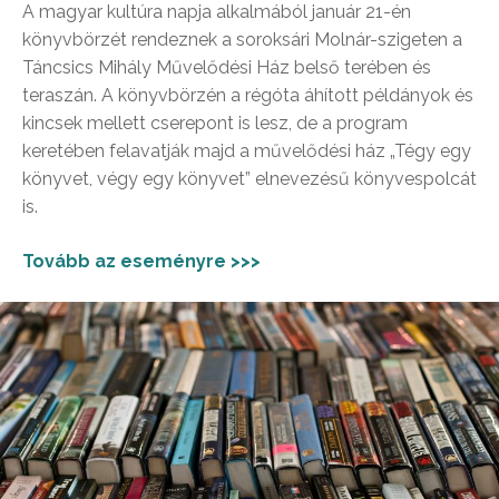
A magyar kultúra napja alkalmából január 21-én
könyvbörzét rendeznek a soroksári Molnár-szigeten a
Táncsics Mihály Művelődési Ház belső terében és
teraszán. A könyvbörzén a régóta áhított példányok és
kincsek mellett cserepont is lesz, de a program
keretében felavatják majd a művelődési ház „Tégy egy
könyvet, végy egy könyvet” elnevezésű könyvespolcát
is.
Tovább az eseményre >>>