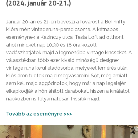
(2024. január 20-21.)
Január 20-án és 21-én beveszi a fővárost a BeThrifty
kilóra mért vintageruha-paradicsoma. A kétnapos
eseménynek a Kazinczy utcai Tesla Loft ad otthont,
ahol mindkét nap 10:30 és 18 óra között
vadászhatjátok majd a legmenőbb vintage kincseket. A
választékban több ezer kiváló minőségű designer
vintage ruha kerül eladósorba, melyeket lemérés után,
kilós áron tudtok majd megvásárolni. Sőt, még amiatt
sem kell majd aggódnotok, hogy már a nap legelején
elkapkodják a hőn áhított darabokat, hiszen a kínálatot
napközben is folyamatosan frissítik majd.
Tovább az eseményre >>>