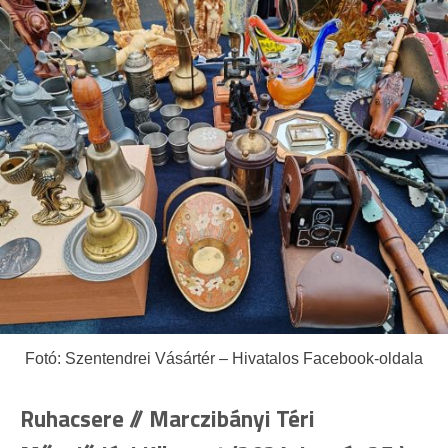
Fotó: Szentendrei Vásártér – Hivatalos Facebook-oldala
Ruhacsere // Marczibányi Téri