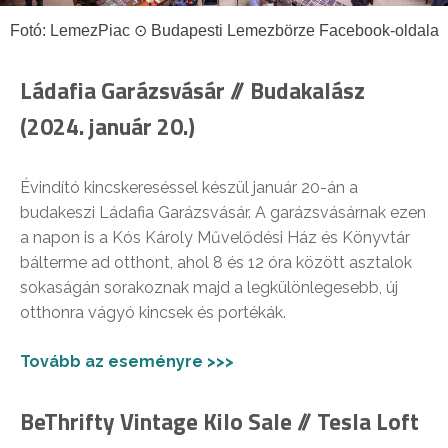
Fotó: LemezPiac ⊙ Budapesti Lemezbörze Facebook-oldala
Ládafia Garázsvásár // Budakalász
(2024. január 20.)
Évindító kincskereséssel készül január 20-án a
budakeszi Ládafia Garázsvásár. A garázsvásárnak ezen
a napon is a Kós Károly Művelődési Ház és Könyvtár
bálterme ad otthont, ahol 8 és 12 óra között asztalok
sokaságán sorakoznak majd a legkülönlegesebb, új
otthonra vágyó kincsek és portékák.
Tovább az eseményre >>>
BeThrifty Vintage Kilo Sale // Tesla Loft