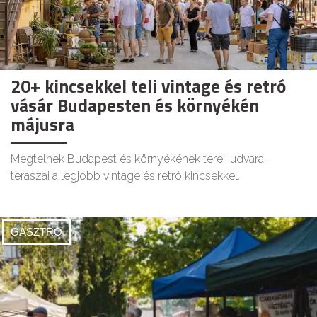
20+ kincsekkel teli vintage és retró
vásár Budapesten és környékén
májusra
Megtelnek Budapest és környékének terei, udvarai,
teraszai a legjobb vintage és retró kincsekkel.
GASZTRO