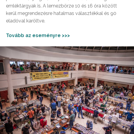
emléktárgyak is. A lemezbörze 10 és 16 óra között
kerül megrendezésre hatalmas választékkal és 90
eladóval karöltve.
Tovább az eseményre >>>