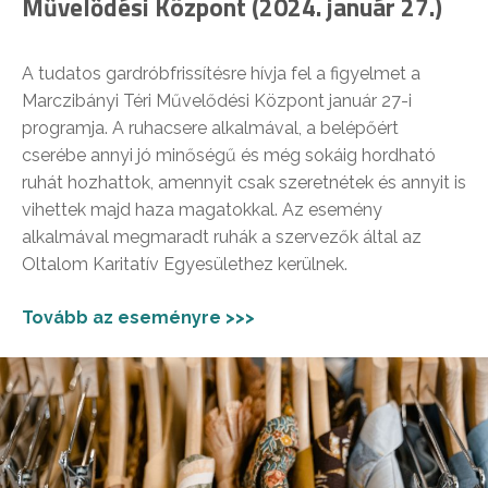
Művelődési Központ (2024. január 27.)
A tudatos gardróbfrissítésre hívja fel a figyelmet a
Marczibányi Téri Művelődési Központ január 27-i
programja. A ruhacsere alkalmával, a belépőért
cserébe annyi jó minőségű és még sokáig hordható
ruhát hozhattok, amennyit csak szeretnétek és annyit is
vihettek majd haza magatokkal. Az esemény
alkalmával megmaradt ruhák a szervezők által az
Oltalom Karitatív Egyesülethez kerülnek.
Tovább az eseményre >>>