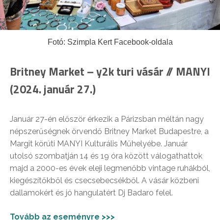
Fotó: Szimpla Kert Facebook-oldala
Britney Market – y2k turi vásár // MANYI
(2024. január 27.)
Január 27-én először érkezik a Párizsban méltán nagy
népszerűségnek örvendő Britney Market Budapestre, a
Margit körúti MANYI Kulturális Műhelyébe. Január
utolsó szombatján 14 és 19 óra között válogathattok
majd a 2000-es évek eleji legmenőbb vintage ruhákból,
kiegészítőkből és csecsebecsékből. A vásár közbeni
dallamokért és jó hangulatért Dj Badaro felel.
Tovább az eseményre >>>