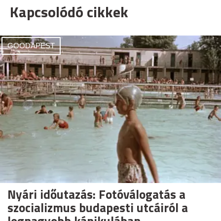
Kapcsolódó cikkek
GOODAPEST
Nyári időutazás: Fotóválogatás a
szocializmus budapesti utcáiról a
legnagyobb kánikulában