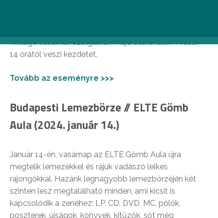
14.)
Január 14-én a Kazinczy utcai Kazimír falai ezúttal
vintage vásárnak szolgálnak majd otthonául. A vásár
14 órától veszi kezdetét.
Tovább az eseményre >>>
Budapesti Lemezbörze // ELTE Gömb
Aula (2024. január 14.)
Január 14-én, vasárnap az ELTE Gömb Aula újra
megtelik lemezekkel és rájuk vadászó lelkes
rajongókkal. Hazánk legnagyobb lemezbörzéjén két
szinten lesz megtalálható minden, ami kicsit is
kapcsolódik a zenéhez: LP, CD, DVD, MC, pólók,
poszterek, újságok, könyvek, kitűzők, sőt még