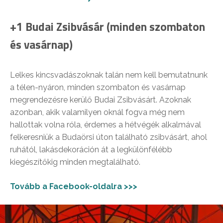
+1 Budai Zsibvásár (minden szombaton
és vasárnap)
Lelkes kincsvadászoknak talán nem kell bemutatnunk
a télen-nyáron, minden szombaton és vasárnap
megrendezésre kerülő Budai Zsibvásárt. Azoknak
azonban, akik valamilyen oknál fogva még nem
hallottak volna róla, érdemes a hétvégék alkalmával
felkeresniük a Budaörsi úton található zsibvásárt, ahol
ruhától, lakásdekoráción át a legkülönfélébb
kiegészítőkig minden megtalálható.
Tovább a Facebook-oldalra >>>