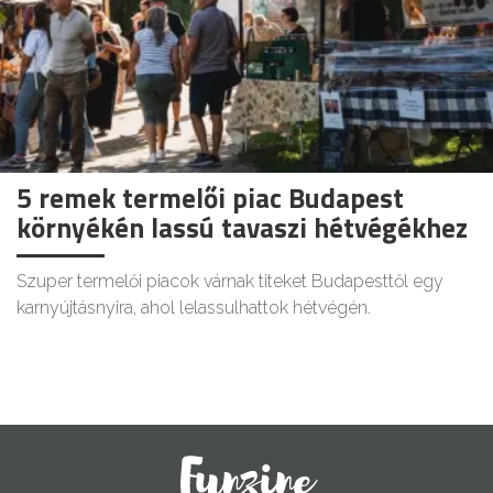
5 remek termelői piac Budapest
környékén lassú tavaszi hétvégékhez
Szuper termelői piacok várnak titeket Budapesttől egy
karnyújtásnyira, ahol lelassulhattok hétvégén.