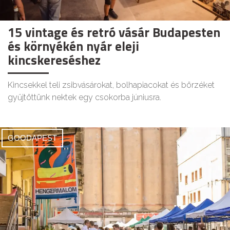
15 vintage és retró vásár Budapesten
és környékén nyár eleji
kincskereséshez
Kincsekkel teli zsibvásárokat, bolhapiacokat és börzéket
gyűjtöttünk nektek egy csokorba júniusra.
GOODAPEST