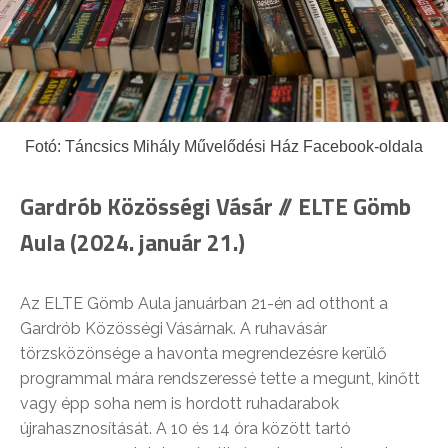
Fotó: Táncsics Mihály Művelődési Ház Facebook-oldala
Gardrób Közösségi Vásár // ELTE Gömb
Aula (2024. január 21.)
Az ELTE Gömb Aula januárban 21-én ad otthont a
Gardrób Közösségi Vásárnak. A ruhavásár
törzsközönsége a havonta megrendezésre kerülő
programmal mára rendszeressé tette a megunt, kinőtt
vagy épp soha nem is hordott ruhadarabok
újrahasznosítását. A 10 és 14 óra között tartó