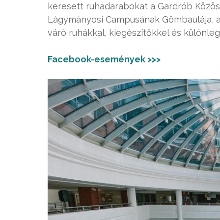
keresett ruhadarabokat a Gardrób Közössé
Lágymányosi Campusának Gömbaulája, ami
váró ruhákkal, kiegészítőkkel és különle
Facebook-események >>>