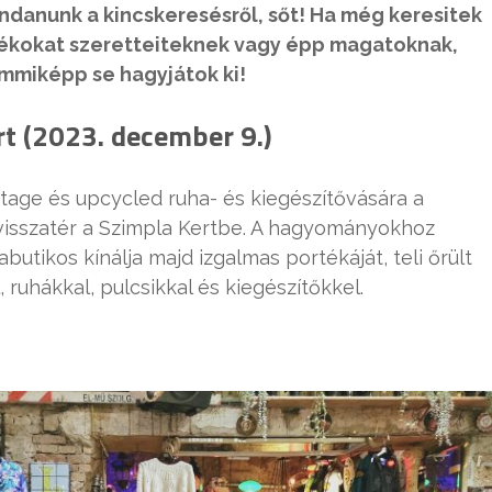
danunk a kincskeresésről, sőt! Ha még keresitek
ékokat szeretteiteknek vagy épp magatoknak,
emmiképp se hagyjátok ki!
rt (2023. december 9.)
ge és upcycled ruha- és kiegészítővására a
isszatér a Szimpla Kertbe. A hagyományokhoz
butikos kínálja majd izgalmas portékáját, teli őrült
 ruhákkal, pulcsikkal és kiegészítőkkel.