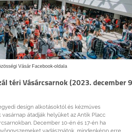
özösségi Vásár Facebook-oldala
zál téri Vásárcsarnok (2023. december 9
gyedi design alkotásoktól és kézműves
 vasárnap átadják helyüket az Antik Placc
sárcsarnokban. December 10-én és 17-én ha
ó gyöngyszemeket vadásznátok, mindenképp erre