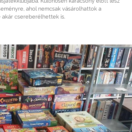
asjátékklubjába. Különösen karácsony előtt lesz
eseményre, ahol nemcsak vásárolhattok a
 akár csereberélhettek is.