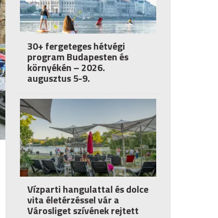
30+ fergeteges hétvégi
program Budapesten és
környékén – 2026.
augusztus 5-9.
Vízparti hangulattal és dolce
vita életérzéssel vár a
Városliget szívének rejtett