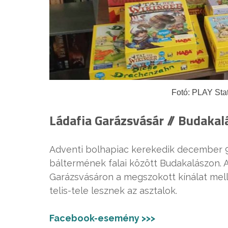
Fotó: PLAY Sta
Ládafia Garázsvásár // Budakal
Adventi bolhapiac kerekedik december 9
báltermének falai között Budakalászon.
Garázsvásáron a megszokott kínálat mell
telis-tele lesznek az asztalok.
Facebook-esemény >>>