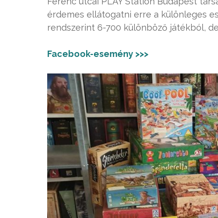
Ferenc utcai PLAY Station Budapest társ
érdemes ellátogatni erre a különleges 
rendszerint 6-700 különböző játékból, de
Facebook-esemény >>>