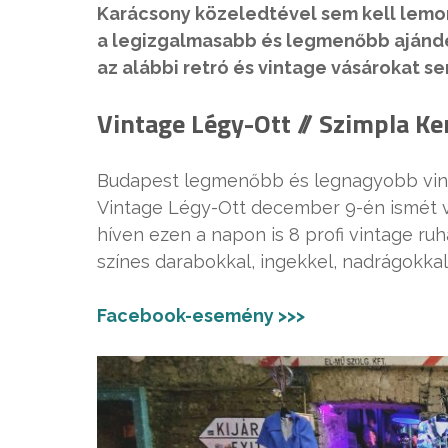
Karácsony közeledtével sem kell lemon
a legizgalmasabb és legmenőbb ajánd
az alábbi retró és vintage vásárokat s
Vintage Légy-Ott // Szimpla Ke
Budapest legmenőbb és legnagyobb vinta
Vintage Légy-Ott december 9-én ismét v
híven ezen a napon is 8 profi vintage ruha
színes darabokkal, ingekkel, nadrágokkal,
Facebook-esemény >>>