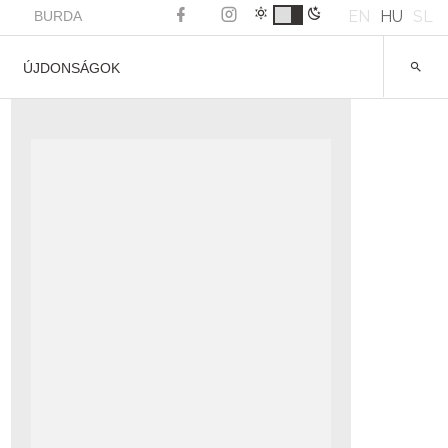
EN
HU
SL
BURDA
ÚJDONSÁGOK