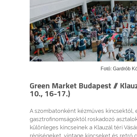
Fotó: Gardrób K
Green Market Budapest // Klau
10., 16-17.)
A szombatonként kézműves kincsektől, e
gasztrofinomságoktól roskadozó asztalok
különleges kincseinek a Klauzál téri Vá
régiségeket, vintage kincseket és retr