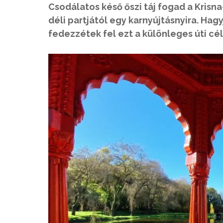
Csodálatos késő őszi táj fogad a Krisn
déli partjától egy karnyújtásnyira. Ha
fedezzétek fel ezt a különleges úti 