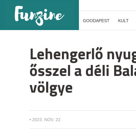
GOODAPEST
KULT
Lehengerlő nyug
ősszel a déli Ba
völgye
•
2023. NOV. 22.