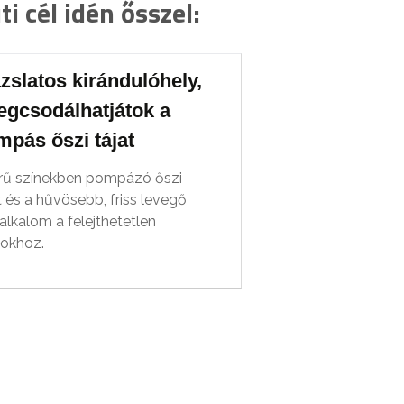
i cél idén ősszel:
zslatos kirándulóhely,
egcsodálhatjátok a
mpás őszi tájat
rű színekben pompázó őszi
 és a hűvösebb, friss levegő
alkalom a felejthetetlen
sokhoz.