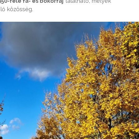
950-féle fa- és bokorfaj
található, melyek
élő közösség.