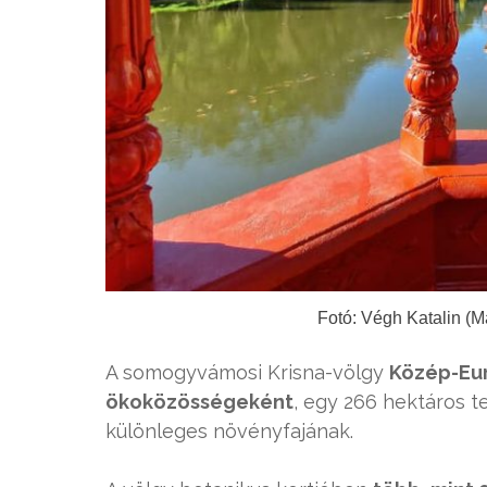
Fotó: Végh Katalin (M
A somogyvámosi Krisna-völgy
Közép-Eu
ökoközösségeként
, egy 266 hektáros t
különleges növényfajának.