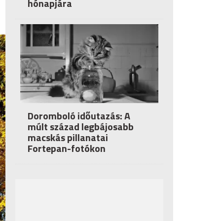
hónapjára
Doromboló időutazás: A
múlt század legbájosabb
macskás pillanatai
Fortepan-fotókon