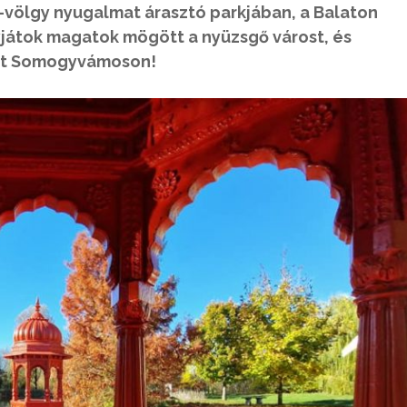
a-völgy nyugalmat árasztó parkjában, a Balaton
gyjátok magatok mögött a nyüzsgő várost, és
célt Somogyvámoson!