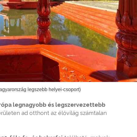
agyarország legszebb helyei-csoport)
rópa legnagyobb és legszervezettebb
erületen ad otthont az élővilág számtalan