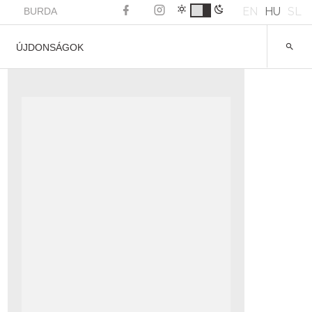
EN
HU
SL
BURDA
ÚJDONSÁGOK