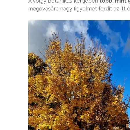
A völgy botanikus kertjében
több, mint 
megóvására nagy figyelmet fordít az itt 