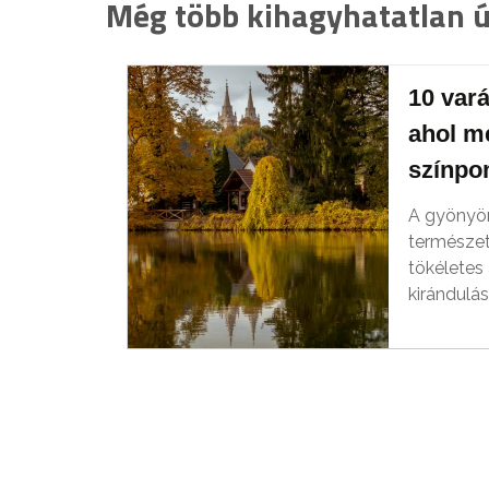
Még több kihagyhatatlan út
10 vará
ahol m
színpo
A gyönyö
természet
tökéletes 
kirándulá