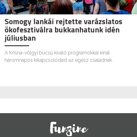
Somogy lankái rejtette varázslatos
ökofesztiválra bukkanhatunk idén
júliusban
A Krisna-völgyi búcsú kiváló programokkal kínál
háromnapos kikapcsolódást az egész családnak.