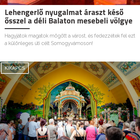
Lehengerlő nyugalmat áraszt késő
ősszel a déli Balaton mesebeli völgye
Hagyjátok magatok mögött a várost, és fedezzétek fel ezt
a különleges úti célt Somogyvámoson!
KIKAPCS