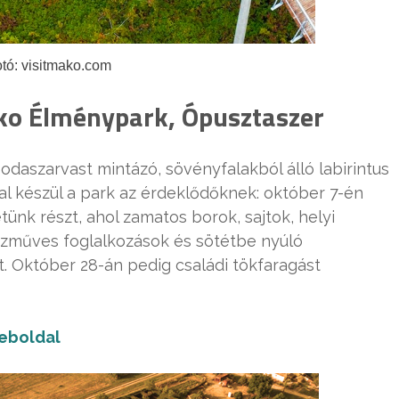
tó: visitmako.com
Öko Élménypark, Ópusztaszer
daszarvast mintázó, sövényfalakból álló labirintus
al készül a park az érdeklődőknek: október 7-én
tünk részt, ahol zamatos borok, sajtok, helyi
zműves foglalkozások és sötétbe nyúló
at. Október 28-án pedig családi tökfaragást
eboldal