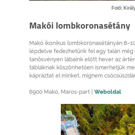
Fotó: Kirá
Makói lombkoronasétány
Makó ikonikus lombkoronasétányán 8–1
lépdelve fedezhetünk fel egy talán még s
tanösvényen lábaink előtt hever az ártér
tábláknak köszönhetően ismerhetjük me
kápráztat el minket, mígnem csőcsúszdán
6900 Makó, Maros-part |
Weboldal