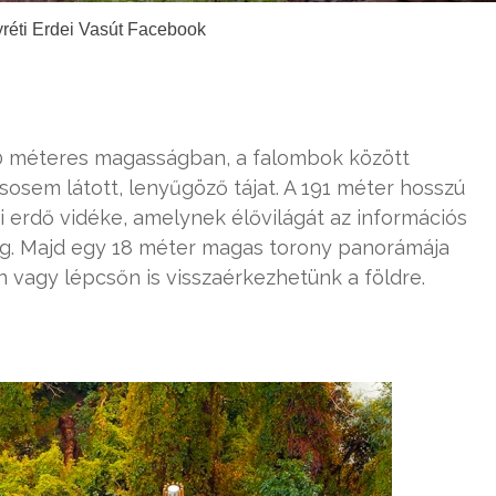
lyréti Erdei Vasút Facebook
0 méteres magasságban, a falombok között
osem látott, lenyűgöző tájat. A 191 méter hosszú
i erdő vidéke, amelynek élővilágát az információs
g. Majd egy 18 méter magas torony panorámája
 vagy lépcsőn is visszaérkezhetünk a földre.