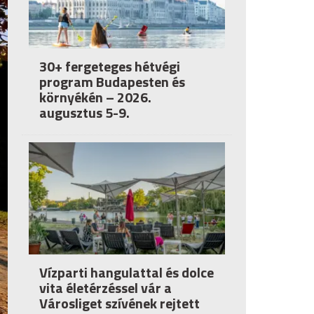
30+ fergeteges hétvégi
program Budapesten és
környékén – 2026.
augusztus 5-9.
Vízparti hangulattal és dolce
vita életérzéssel vár a
Városliget szívének rejtett