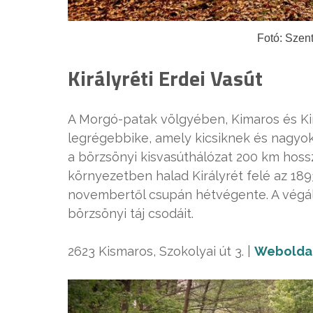
Fotó: Szen
Királyréti Erdei Vasút
A Morgó-patak völgyében, Kimaros és Kir
legrégebbike, amely kicsiknek és nagyo
a börzsönyi kisvasúthálózat 200 km hossz
környezetben halad Királyrét felé az 189
novembertől csupán hétvégente. A végál
börzsönyi táj csodáit.
2623 Kismaros, Szokolyai út 3. |
Webolda