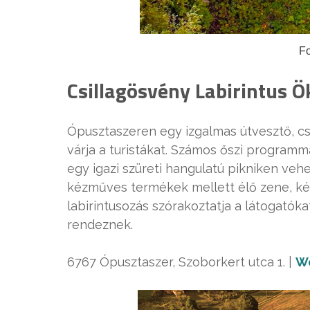
Fo
Csillagösvény Labirintus 
Ópusztaszeren egy izgalmas útvesztő, cso
várja a turistákat. Számos őszi programm
egy igazi szüreti hangulatú pikniken vehe
kézműves termékek mellett élő zene, ké
labirintusozás szórakoztatja a látogatók
rendeznek.
6767 Ópusztaszer, Szoborkert utca 1. |
W