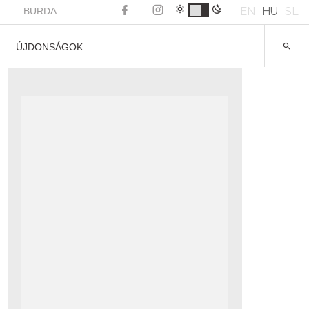
EN
HU
SL
BURDA
ÚJDONSÁGOK