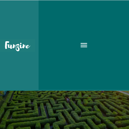
őszi szünet
UTAZÁS