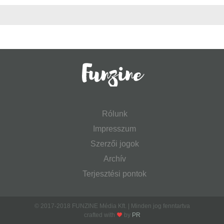
Rólunk
Impresszum
Szerzői jogok
Archív
Terjesztési pontok
© 2017-2018 FUNZINE Média Kft. | Minden jog fenntartva
crafted with
by
PR