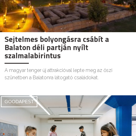
Sejtelmes bolyongásra csábít a
Balaton déli partján nyílt
szalmalabirintus
A magyar tenger új attrakcióval lepte meg az őszi
szünetben a Balatonra látogató családokat.
GOODAPEST