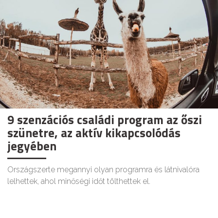
9 szenzációs családi program az őszi
szünetre, az aktív kikapcsolódás
jegyében
Országszerte megannyi olyan programra és látnivalóra
lelhettek, ahol minőségi időt tölthettek el.