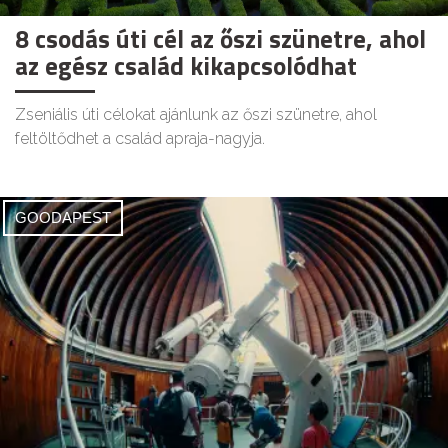
8 csodás úti cél az őszi szünetre, ahol
az egész család kikapcsolódhat
Zseniális úti célokat ajánlunk az őszi szünetre, ahol
feltöltődhet a család apraja-nagyja.
GOODAPEST