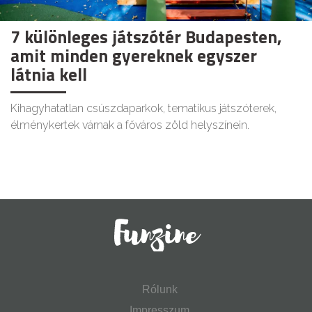
7 különleges játszótér Budapesten,
amit minden gyereknek egyszer
látnia kell
Kihagyhatatlan csúszdaparkok, tematikus játszóterek,
élménykertek várnak a főváros zöld helyszínein.
Rólunk
Impresszum