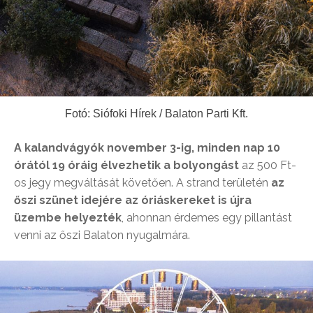
Fotó: Siófoki Hírek / Balaton Parti Kft.
A kalandvágyók november 3-ig, minden nap 10
órától 19 óráig élvezhetik a bolyongást
az 500 Ft-
os jegy megváltását követően. A strand területén
az
őszi szünet idejére az óriáskereket is újra
üzembe helyezték
, ahonnan érdemes egy pillantást
venni az őszi Balaton nyugalmára.