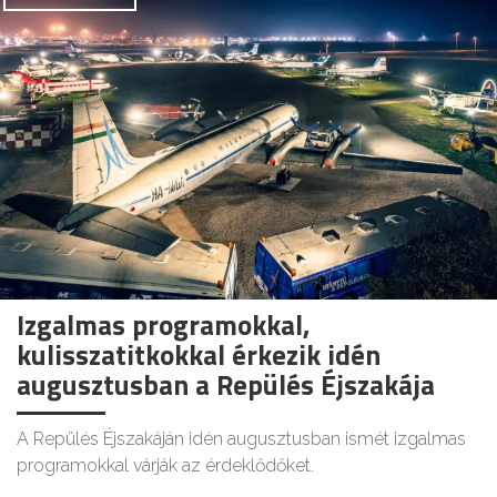
Izgalmas programokkal,
kulisszatitkokkal érkezik idén
augusztusban a Repülés Éjszakája
A Repülés Éjszakáján idén augusztusban ismét izgalmas
programokkal várják az érdeklődőket.