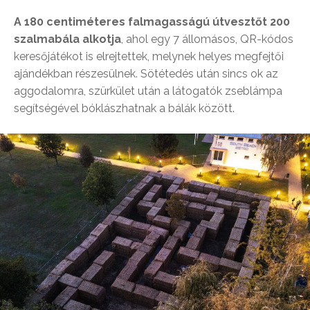
A 180 centiméteres falmagasságú útvesztőt 200
szalmabála alkotja
, ahol egy 7 állomásos, QR-kódos
keresőjátékot is elrejtettek, melynek helyes megfejtői
ajándékban részesülnek. Sötétedés után sincs ok az
aggodalomra, szürkület után a látogatók zseblámpa
segítségével bóklászhatnak a bálák között.