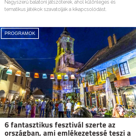
Nagyszerű balatoni játszóterek, ahol különleges és
tematikus játékok szavatolják a kikapcsolódást.
PROGRAMOK
6 fantasztikus fesztivál szerte az
országban, ami emlékezetessé teszi a