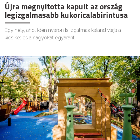
Újra megnyitotta kapuit az ország
legizgalmasabb kukoricalabirintusa
Egy hely, ahol idén nyáron is izgalmas kaland várja a
kicsiket és a nagyokat egyaránt.
GOODAPEST