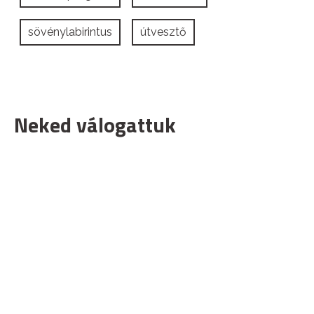
sövénylabirintus
útvesztő
Neked válogattuk