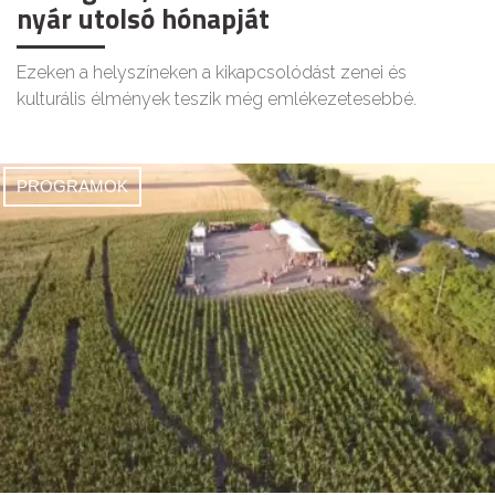
nyár utolsó hónapját
Ezeken a helyszíneken a kikapcsolódást zenei és
kulturális élmények teszik még emlékezetesebbé.
PROGRAMOK