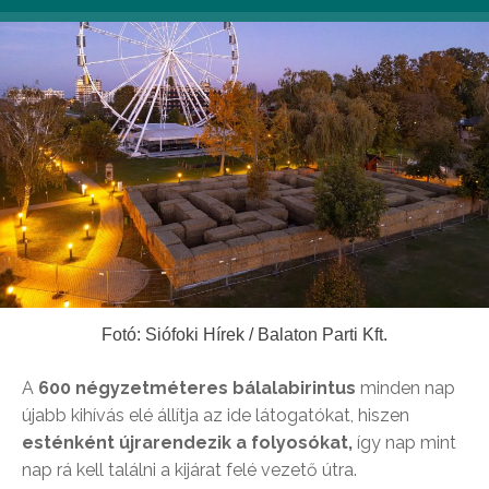
Fotó: Siófoki Hírek / Balaton Parti Kft.
A
600 négyzetméteres bálalabirintus
minden nap
újabb kihívás elé állítja az ide látogatókat, hiszen
esténként újrarendezik a folyosókat,
így nap mint
nap rá kell találni a kijárat felé vezető útra.