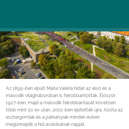
Az 1895-ben épült Mária Valéria hidat az első és a
második világháborúban is felrobbantották. Először
1927-ben, majd a második felrobbantását követően
több mint 50 év után, 2001-ben építették újra. Azóta az
esztergomiak és a párkányiak minden évben
megünneplik a híd avatásának napját.