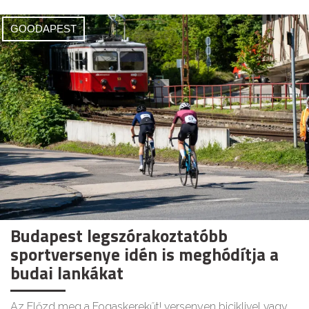
GOODAPEST
Budapest legszórakoztatóbb
sportversenye idén is meghódítja a
budai lankákat
Az Előzd meg a Fogaskerekűt! versenyen biciklivel vagy