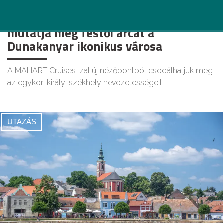
Bakancslistás nyári élményen
mutatja meg festői arcát a
Dunakanyar ikonikus városa
A MAHART Cruises-zal új nézőpontból csodálhatjuk meg
az egykori királyi székhely nevezetességeit.
UTAZÁS