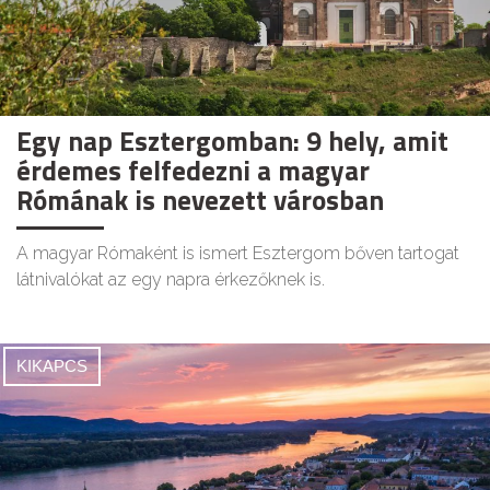
Egy nap Esztergomban: 9 hely, amit
érdemes felfedezni a magyar
Rómának is nevezett városban
A magyar Rómaként is ismert Esztergom bőven tartogat
látnivalókat az egy napra érkezőknek is.
KIKAPCS