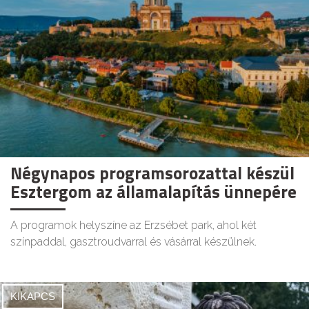
Négynapos programsorozattal készül
Esztergom az államalapítás ünnepére
A programok helyszíne az Erzsébet park, ahol két
színpaddal, gasztroudvarral és vásárral készülnek.
KIKAPCS