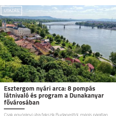
UTAZÁS
Esztergom nyári arca: 8 pompás
látnivaló és program a Dunakanyar
fővárosában
Csak egyórányi útra fekszik Budapesttől, mégis páratlan