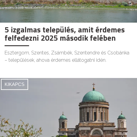
5 izgalmas település, amit érdemes
felfedezni 2025 második felében
Esztergom, Szentes, Zsámbék, Szentendre és Csobánka
– települések, ahova érdemes ellátogatni idén.
KIKAPCS