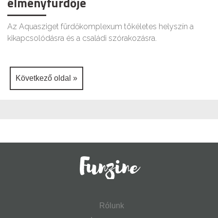
élményfürdője
Az Aquasziget fürdőkomplexum tökéletes helyszín a
kikapcsolódásra és a családi szórakozásra.
Következő oldal »
Rólunk