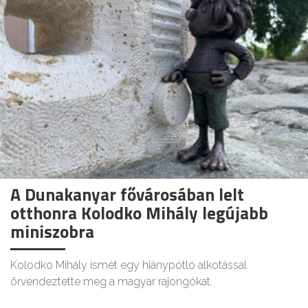
A Dunakanyar fővárosában lelt
otthonra Kolodko Mihály legújabb
miniszobra
Kolodko Mihály ismét egy hiánypótló alkotással
örvendeztette meg a magyar rajongókat.