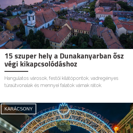
15 szuper hely a Dunakanyarban ősz
végi kikapcsolódáshoz
Hangulatos városok, festői kilátópontok, vadregényes
túraútvonalak és mennyei falatok várnak rátok.
KARÁCSONY