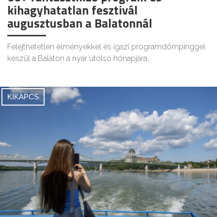
kihagyhatatlan fesztivál
augusztusban a Balatonnál
Felejthetetlen élményekkel és igazi programdömpinggel
készül a Balaton a nyár utolsó hónapjára.
KIKAPCS