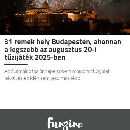
31 remek hely Budapesten, ahonnan
a legszebb az augusztus 20-i
tűzijáték 2025-ben
Az államalapítás ünnepe sosem maradhat tűzijáték
nélkül,és ez idén sem lesz másképp!