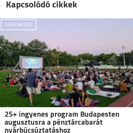
Kapcsolódó cikkek
GOODAPEST
25+ ingyenes program Budapesten
augusztusra a pénztárcabarát
nyárbúcsúztatáshoz