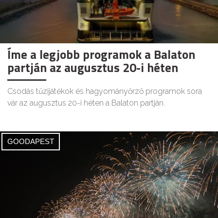
Íme a legjobb programok a Balaton
partján az augusztus 20-i héten
Csodás tűzijátékok és hagyományőrző programok sora
vár az augusztus 20-i héten a Balaton partján.
GOODAPEST