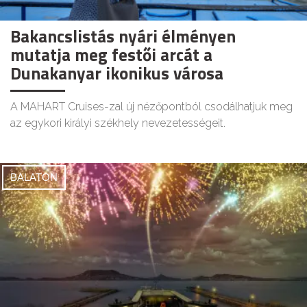
Bakancslistás nyári élményen
mutatja meg festői arcát a
Dunakanyar ikonikus városa
A MAHART Cruises-zal új nézőpontból csodálhatjuk meg
az egykori királyi székhely nevezetességeit.
BALATON