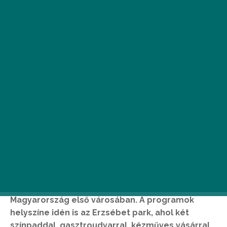
Augusztus 17. és 20. között rendezik meg az
Esztergomi Szent István Napokat, így ebben az
évben négy napon keresztül válogathatunk a
színes és izgalmas programok közül
Magyarország első városában. A programok
helyszíne idén is az Erzsébet park, ahol két
színpaddal, gasztroudvarral, kézműves vásárral