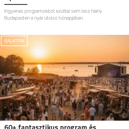
Ingyenes programokból ezúttal sem lesz hiány
Budapesten a nyár utolsó hónapjában.
BALATON
60+ fantasztikus program és