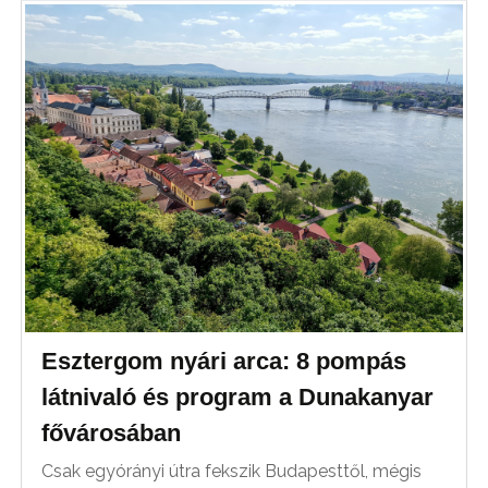
Esztergom nyári arca: 8 pompás
látnivaló és program a Dunakanyar
fővárosában
Csak egyórányi útra fekszik Budapesttől, mégis