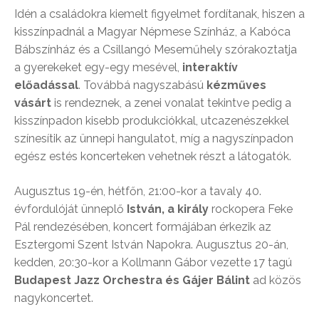
Idén a családokra kiemelt figyelmet fordítanak, hiszen a
kisszínpadnál a Magyar Népmese Színház, a Kabóca
Bábszínház és a Csillangó Meseműhely szórakoztatja
a gyerekeket egy-egy mesével,
interaktív
előadással
. Továbbá nagyszabású
kézműves
vásárt
is rendeznek, a zenei vonalat tekintve pedig a
kisszínpadon kisebb produkciókkal, utcazenészekkel
színesítik az ünnepi hangulatot, míg a nagyszínpadon
egész estés koncerteken vehetnek részt a látogatók.
Augusztus 19-én, hétfőn, 21:00-kor a tavaly 40.
évfordulóját ünneplő
István, a király
rockopera Feke
Pál rendezésében, koncert formájában érkezik az
Esztergomi Szent István Napokra. Augusztus 20-án,
kedden, 20:30-kor a Kollmann Gábor vezette 17 tagú
Budapest Jazz Orchestra és Gájer Bálint
ad közös
nagykoncertet.