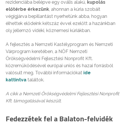
rezidenciába belépve egy ovális alakú,
kupolás
előtérbe érkezünk
, ahonnan a kúria szobáit
végigjárva bepillantást nyerhetünk abba, hogyan
élhettek elődeink kétszáz évvel ezelőtt a hazánkban
oly jellemző vidéki, köznemesi kúriákban.
A fejlesztés a Nemzeti Kastélyprogram és Nemzeti
Várprogram keretében, a NÖF Nemzeti
Örökségvédelmi Fejlesztési Nonprofit Kft.
közreműködésével európai uniós és hazai forrásból
valósult meg. További információkat
ide
kattintva
találtok.
A cikk a Nemzeti Örökségvédelmi Fejlesztési Nonprofit
Kft. támogatásával készült.
Fedezzétek fel a Balaton-felvidék