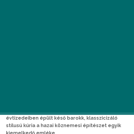
A NÖF Nemzeti Örökségvédelmi Fejlesztési
Nonprofit Kft. hamarosan megnyitja a
komlódtótfalui Becsky–Kossuth-kúria kapuit a
nagyközönség előtt. A 19. század első
évtizedeiben épült késő barokk, klasszicizáló
stílusú kúria a hazai köznemesi építészet egyik
kiemelkedő emléke.