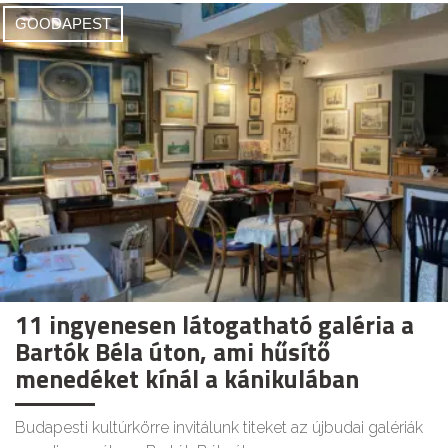
GOODAPEST
11 ingyenesen látogatható galéria a
Bartók Béla úton, ami hűsítő
menedéket kínál a kánikulában
Budapesti kultúrkörre invitálunk titeket az újbudai galériák