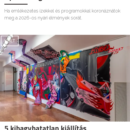
Ha emlékezetes ízekkel és programokkal koronáznátok
meg a 2026-os nyári élmények sorát.
KULT
5 kihagyhatatlan kiállítás