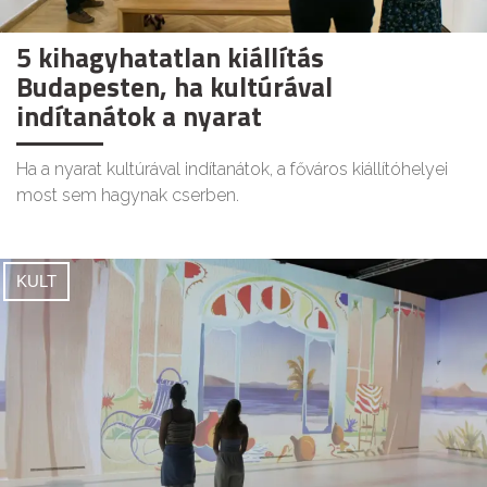
5 kihagyhatatlan kiállítás
Budapesten, ha kultúrával
indítanátok a nyarat
Ha a nyarat kultúrával indítanátok, a főváros kiállítóhelyei
most sem hagynak cserben.
KULT