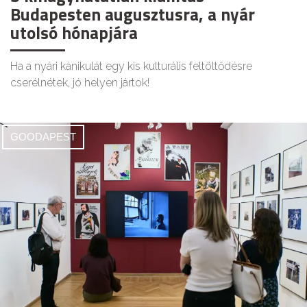
Budapesten augusztusra, a nyár
utolsó hónapjára
Ha a nyári kánikulát egy kis kulturális feltöltődésre
cserélnétek, jó helyen jártok!
GOODAPEST