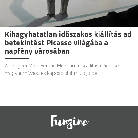
Kihagyhatatlan időszakos kiállítás ad
betekintést Picasso világába a
napfény városában
A szegedi Móra Ferenc Múzeum új kiállítása Picasso és a
magyar művészek kapcsolatát mutatja be.