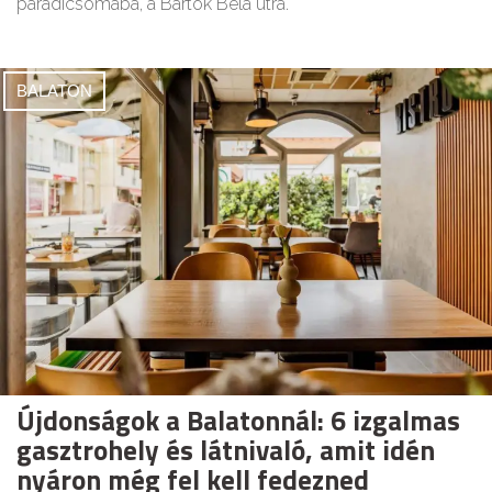
paradicsomába, a Bartók Béla útra.
BALATON
Újdonságok a Balatonnál: 6 izgalmas
gasztrohely és látnivaló, amit idén
nyáron még fel kell fedezned