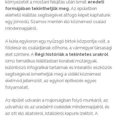
környezetét a mostani felújítás után ismét
eredeti
formájában tekinthetjük meg.
Az épületben
elérhető kiállítás segítségével átfogó képet kaphatunk
egy jómódú, Szamos mentén élő köznemesi család
mindennapjairól.
A kúria egykoron egy nyüzsgő birtok központja volt, a
földesúr és családjának otthona, a vármegyei társasági
élet színtere. A
Régi históriák a tekintetes urakról
című tematikus kiállításban korabeli műtárgyak,
különböző infografikai tartalmak és interaktív eszközök
segítségével ismerhetjük meg a vidéki köznemesi
életmód jellemzőit, az egykori építkezés egyes
folyamatait.
Az épület udvarán a majorságban folyó munkáról, az
udvarház és az uradalmi cselédek mindennapjairól, és
az ott élő állatokról, istállókról kapunk ízelítőt. A