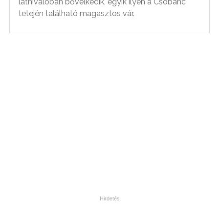
látnivalóban bővelkedik, egyik ilyen a Csobánc
tetején található magasztos vár.