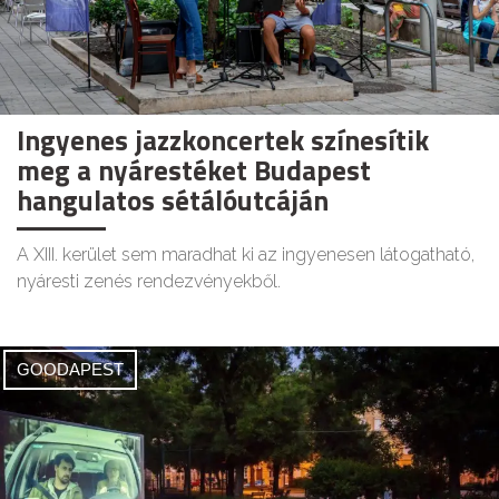
Ingyenes jazzkoncertek színesítik
meg a nyárestéket Budapest
hangulatos sétálóutcáján
A XIII. kerület sem maradhat ki az ingyenesen látogatható,
nyáresti zenés rendezvényekből.
GOODAPEST