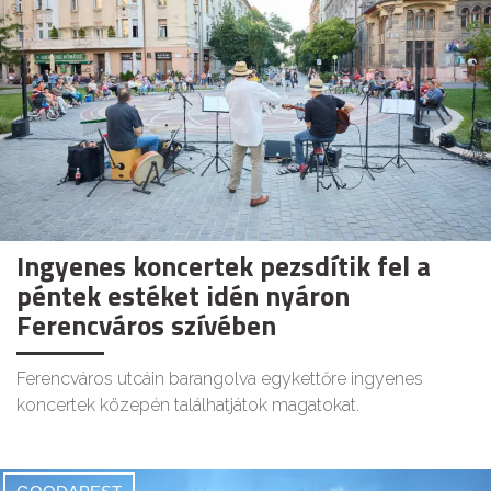
Ingyenes koncertek pezsdítik fel a
péntek estéket idén nyáron
Ferencváros szívében
Ferencváros utcáin barangolva egykettőre ingyenes
koncertek közepén találhatjátok magatokat.