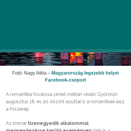
Fotó: Nagy Attila –
Magyarország legszebb helyei
Facebook-csoport
A romantika fővárosa címet méltán viselő Gyömrőn
augusztus 18. és 20. között ezúttal is a romantikáé lesz
a főszerep.
Az immár
tizenegyedik alkalommal
megrendezésre kerülő eseményen
idén is a