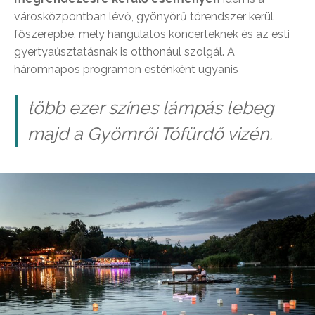
városközpontban lévő, gyönyörű tórendszer kerül
főszerepbe, mely hangulatos koncerteknek és az esti
gyertyaúsztatásnak is otthonául szolgál. A
háromnapos programon esténként ugyanis
több ezer színes lámpás lebeg
majd a Gyömrői Tófürdő vizén.