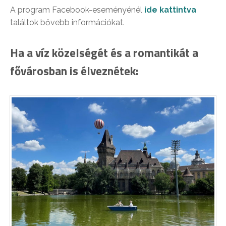
A program Facebook-eseményénél
ide kattintva
találtok bővebb információkat.
Ha a víz közelségét és a romantikát a
fővárosban is élveznétek: