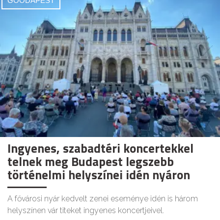
GOODAPEST
Ingyenes, szabadtéri koncertekkel
telnek meg Budapest legszebb
történelmi helyszínei idén nyáron
A fővárosi nyár kedvelt zenei eseménye idén is három
helyszínen vár titeket ingyenes koncertjeivel.