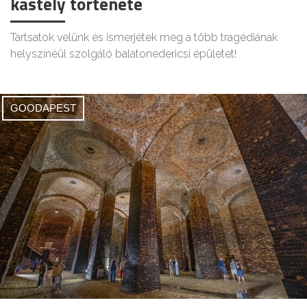
kastély története
Tartsatok velünk és ismerjétek meg a több tragédiának
helyszínéül szolgáló balatonedericsi épületet!
GOODAPEST