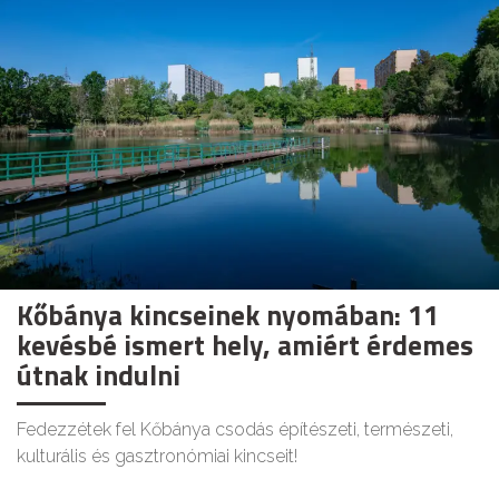
Kőbánya kincseinek nyomában: 11
kevésbé ismert hely, amiért érdemes
útnak indulni
Fedezzétek fel Kőbánya csodás építészeti, természeti,
kulturális és gasztronómiai kincseit!