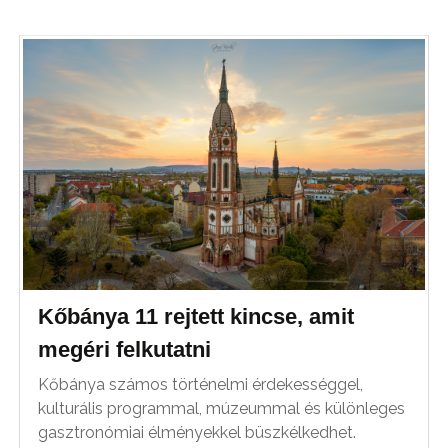
Kőbánya 11 rejtett kincse, amit
megéri felkutatni
Kőbánya számos történelmi érdekességgel,
kulturális programmal, múzeummal és különleges
gasztronómiai élményekkel büszkélkedhet.