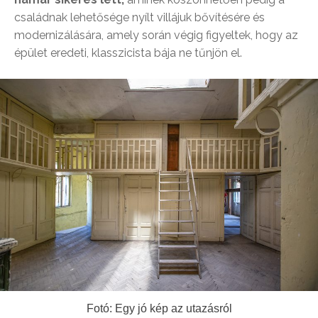
családnak lehetősége nyílt villájuk bővítésére és
modernizálására, amely során végig figyeltek, hogy az
épület eredeti, klasszicista bája ne tűnjön el.
Fotó: Egy jó kép az utazásról