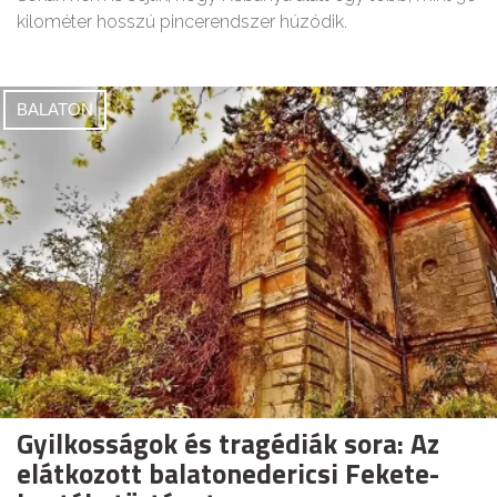
kilométer hosszú pincerendszer húzódik.
BALATON
Gyilkosságok és tragédiák sora: Az
elátkozott balatonedericsi Fekete-