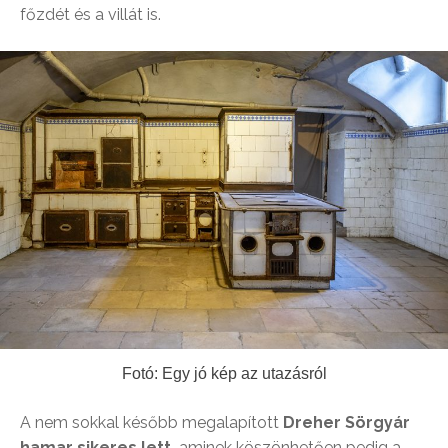
főzdét és a villát is.
Fotó: Egy jó kép az utazásról
A nem sokkal később megalapított
Dreher Sörgyár
hamar sikeres lett,
aminek köszönhetően pedig a