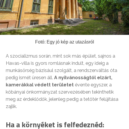
Fotó: Egy jó kép az utazásról
A szocializmus során, mint sok más épület, sajnos a
Havas-villa is gyors romlásnak indult, egy ideig a
munkásőrség bázisául szolgált, a rendszerváltás óta
pedig ismét üresen áll.
A nyilvánosságtól elzárt,
kamerákkal védett területet
évente egyszer, a
kőbányai önkormányzat szervezésében tekinthetik
meg az érdeklődők, jelenleg pedig a tetőtér felújítása
zajlik.
Ha a környéket is felfedeznéd: