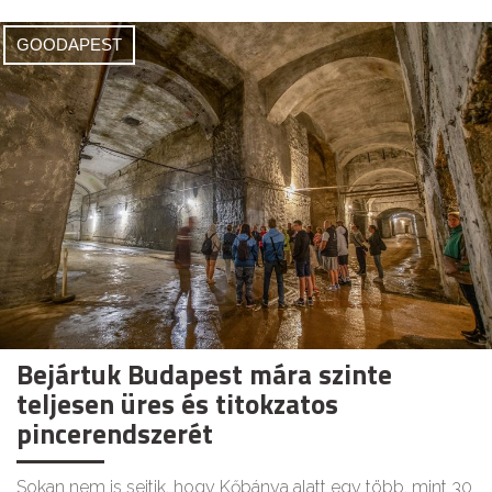
GOODAPEST
Bejártuk Budapest mára szinte
teljesen üres és titokzatos
pincerendszerét
Sokan nem is sejtik, hogy Kőbánya alatt egy több, mint 30