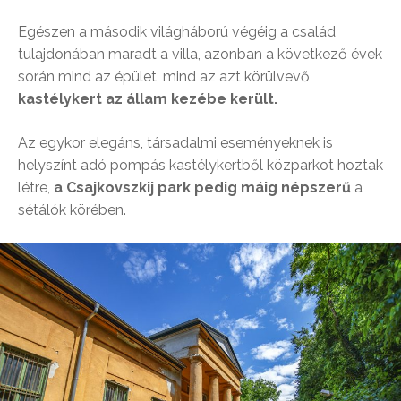
Egészen a második világháború végéig a család
tulajdonában maradt a villa, azonban a következő évek
során mind az épület, mind az azt körülvevő
kastélykert az állam kezébe került.
Az egykor elegáns, társadalmi eseményeknek is
helyszínt adó pompás kastélykertből közparkot hoztak
létre,
a Csajkovszkij park pedig máig népszerű
a
sétálók körében.