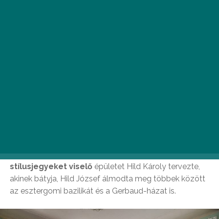
Fotó: Egy jó kép az utazásról
A mutatós villát Havas József jogász építtette, aki a
környéken számos birtokot megvásárolt a 19. század
elején.
Az 1856-ban elkészült, klasszicista
stílusjegyeket viselő
épületet Hild Károly tervezte,
akinek bátyja, Hild József álmodta meg többek között
az esztergomi bazilikát és a Gerbaud-házat is.