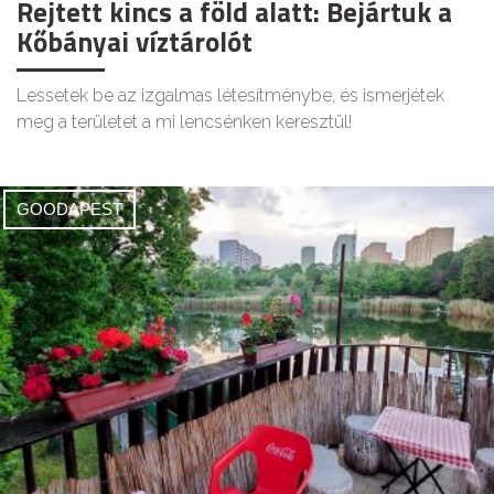
Rejtett kincs a föld alatt: Bejártuk a
Kőbányai víztárolót
Lessetek be az izgalmas létesítménybe, és ismerjétek
meg a területet a mi lencsénken keresztül!
GOODAPEST