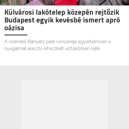
Külvárosi lakótelep közepén rejtőzik
Budapest egyik kevésbé ismert apró
oázisa
A csendes Bányató park vonzereje egyértelműen a
nyugalmat árasztó kifeszített víztükörben rejlik.