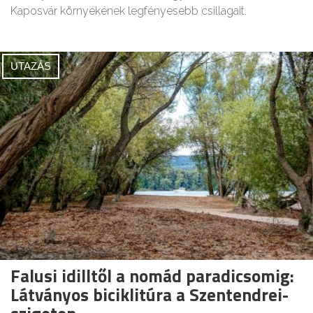
Kaposvár környékének legfényesebb csillagait.
UTAZÁS
Falusi idilltől a nomád paradicsomig:
Látványos biciklitúra a Szentendrei-