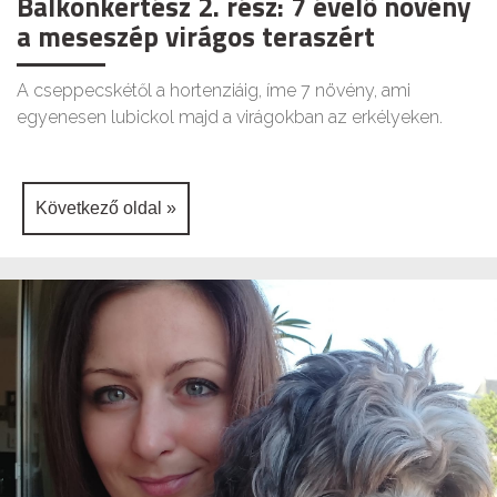
Balkonkertész 2. rész: 7 évelő növény
a meseszép virágos teraszért
A cseppecskétől a hortenziáig, íme 7 növény, ami
egyenesen lubickol majd a virágokban az erkélyeken.
Következő oldal »