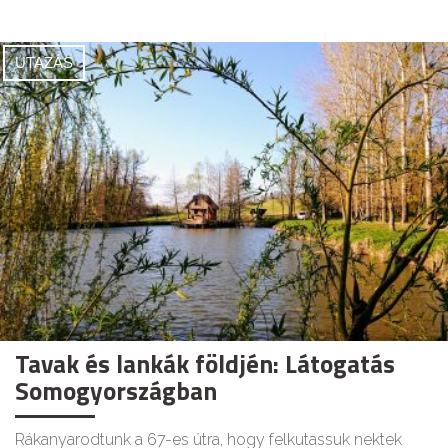
UTAZÁS
Tavak és lankák földjén: Látogatás
Somogyországban
Rákanyarodtunk a 67-es útra, hogy felkutassuk nektek