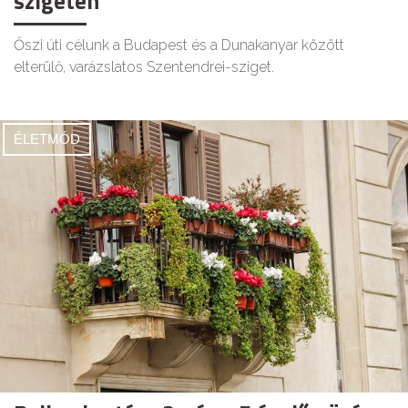
szigeten
Őszi úti célunk a Budapest és a Dunakanyar között
elterülő, varázslatos Szentendrei-sziget.
ÉLETMÓD