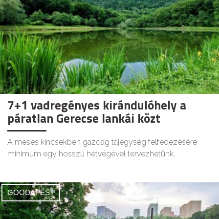
7+1 vadregényes kirándulóhely a
páratlan Gerecse lankái közt
A mesés kincsekben gazdag tájegység felfedezésére
minimum egy hosszú hétvégével tervezhetünk.
GOODAPEST