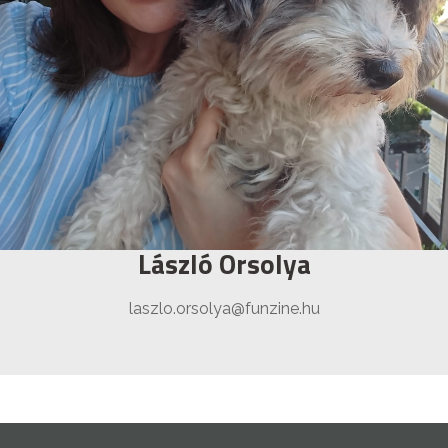
László Orsolya
laszlo.orsolya@funzine.hu