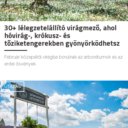
30+ lélegzetelállító virágmező, ahol
hóvirág-, krókusz- és
tőziketengerekben gyönyörködhetsz
Február közepétől virágba borulnak az arborétumok és az
erdei ösvények.
UTAZÁS