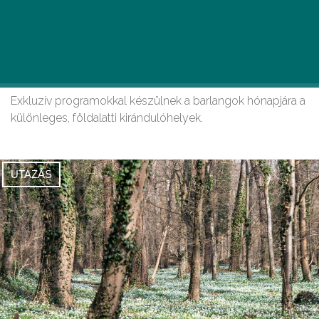
Kedvezményesen fedezhetjük fel
hazánk káprázatos barlangjait
márciusban
Exkluzív programokkal készülnek a barlangok hónapjára a
különleges, földalatti kirándulóhelyek.
UTAZÁS