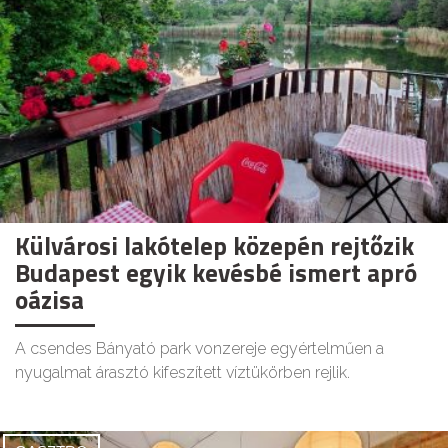
Külvárosi lakótelep közepén rejtőzik
Budapest egyik kevésbé ismert apró
oázisa
A csendes Bányató park vonzereje egyértelműen a
nyugalmat árasztó kifeszített víztükörben rejlik.