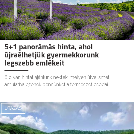
5+1 panorámás hinta, ahol
újraélhetjük gyermekkorunk
legszebb emlékeit
6 olyan hintát ajánlunk nektek, melyen ülve ismét
ámulatba ejtenek bennünket a természet csodái.
UTAZÁS