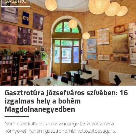
GASZTRO
Gasztrotúra Józsefváros szívében: 16
izgalmas hely a bohém
Magdolnanegyedben
Nem csak kulturális sokszínűsége teszi vonzóvá a
környéket, hanem gasztronómiai változatossága is.