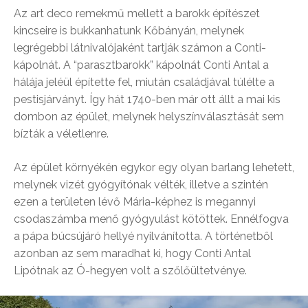
Az art deco remekmű mellett a barokk építészet
kincseire is bukkanhatunk Kőbányán, melynek
legrégebbi látnivalójaként tartják számon a Conti-
kápolnát. A “parasztbarokk” kápolnát Conti Antal a
hálája jeléül építette fel, miután családjával túlélte a
pestisjárványt. Így hát 1740-ben már ott állt a mai kis
dombon az épület, melynek helyszínválasztását sem
bízták a véletlenre.
Az épület környékén egykor egy olyan barlang lehetett,
melynek vizét gyógyítónak vélték, illetve a szintén
ezen a területen lévő Mária-képhez is megannyi
csodaszámba menő gyógyulást kötöttek. Ennélfogva
a pápa búcsújáró hellyé nyilvánította. A történetből
azonban az sem maradhat ki, hogy Conti Antal
Lipótnak az Ó-hegyen volt a szőlőültetvénye.