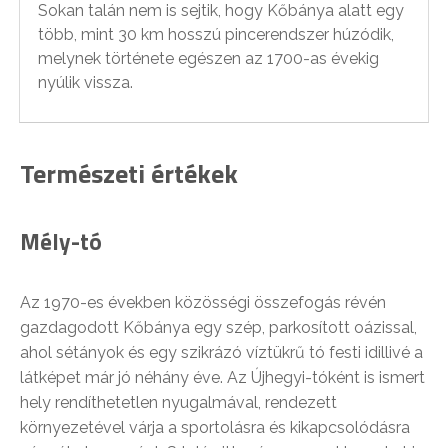
Sokan talán nem is sejtik, hogy Kőbánya alatt egy
több, mint 30 km hosszú pincerendszer húzódik,
melynek története egészen az 1700-as évekig
nyúlik vissza.
Természeti értékek
Mély-tó
Az 1970-es években közösségi összefogás révén
gazdagodott Kőbánya egy szép, parkosított oázissal,
ahol sétányok és egy szikrázó víztükrű tó festi idillivé a
látképet már jó néhány éve. Az Újhegyi-tóként is ismert
hely rendíthetetlen nyugalmával, rendezett
környezetével várja a sportolásra és kikapcsolódásra