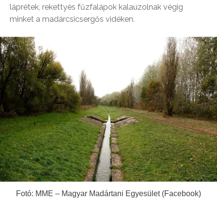
láprétek, rekettyés fűzfalápok kalauzolnak végig
minket a madárcsicsergős vidéken.
Fotó: MME – Magyar Madártani Egyesület (Facebook)