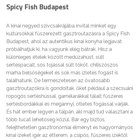
Spicy Fish Budapest
A kínai negyed szívcsakrájába invitál minket egy
kultúrsokkal fűszerezett gasztroutazásra a Spicy Fish
Budapest, ahol az autentikus kínai konyha legjavát
próbálhatjuk ki, ha vagyunk elég bátrak. Hisz a
különleges ételek között medúzahúst, sült
sertéspacalt, sós tojással sült tököt, chiliszószos
marha belsőségeket és sok más ízletes fogást is
találhatunk. De természetesen az óvatosabb
gasztroutazókra is gondoltak, őket például a szecsuáni
ropogós sertéshússal, garnélarákkal tálalt fűszeres
sertésbordákkal és megannyi, ötletes fogással várják.
És hát ember legyen a talpán, aki majd tud választani a
több tucat lehetőség közül. Bár egy biztos,
felejthetetlen gasztronómiai élményt és hagyományos
kínai ízeket ígér az étterem, a csípős, fűszeres ízektől