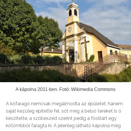
A kápolna 2011-ben. Fotó: Wikimedia Commons
A kőfaragó nemcsak megálmodta az épületet, hanem
saját kezűleg építette fel, sőt még a belső tereket is ő
készítette, a szóbeszéd szerint pedig a főoltárt egy
kőtömbből faragta ki. A jelenleg látható kápolna még