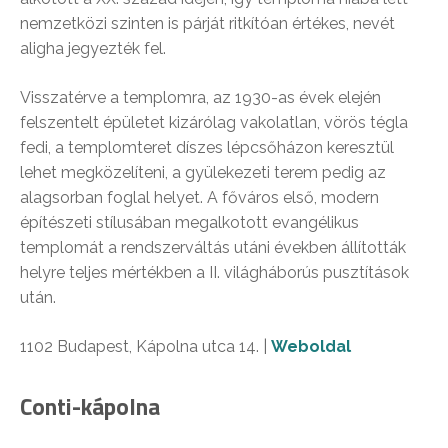
nemzetközi szinten is párját ritkítóan értékes, nevét
aligha jegyezték fel.
Visszatérve a templomra, az 1930-as évek elején
felszentelt épületet kizárólag vakolatlan, vörös tégla
fedi, a templomteret díszes lépcsőházon keresztül
lehet megközelíteni, a gyülekezeti terem pedig az
alagsorban foglal helyet. A főváros első, modern
építészeti stílusában megalkotott evangélikus
templomát a rendszerváltás utáni években állították
helyre teljes mértékben a II. világháborús pusztítások
után.
1102 Budapest, Kápolna utca 14. |
Weboldal
Conti-kápolna