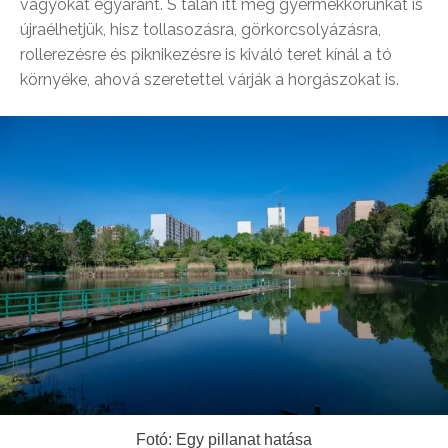
vágyókat egyaránt. S talán itt még gyermekkorunkat is
újraélhetjük, hisz tollasozásra, görkorcsolyázásra,
rollerezésre és piknikezésre is kiváló teret kínál a tó
környéke, ahová szeretettel várják a horgászokat is.
Fotó: Egy pillanat hatása