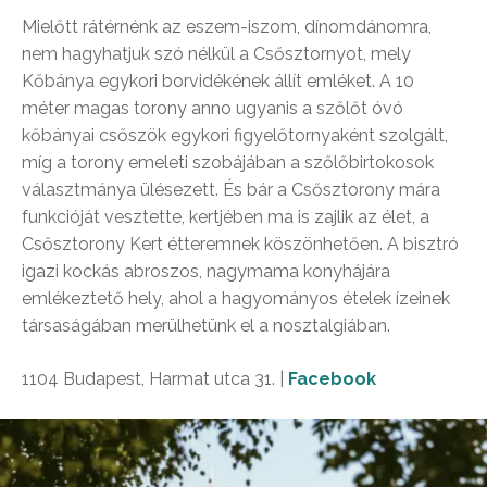
Mielőtt rátérnénk az eszem-iszom, dínomdánomra,
nem hagyhatjuk szó nélkül a Csősztornyot, mely
Kőbánya egykori borvidékének állít emléket. A 10
méter magas torony anno ugyanis a szőlőt óvó
kőbányai csőszök egykori figyelőtornyaként szolgált,
míg a torony emeleti szobájában a szőlőbirtokosok
választmánya ülésezett. És bár a Csősztorony mára
funkcióját vesztette, kertjében ma is zajlik az élet, a
Csősztorony Kert étteremnek köszönhetően. A bisztró
igazi kockás abroszos, nagymama konyhájára
emlékeztető hely, ahol a hagyományos ételek ízeinek
társaságában merülhetünk el a nosztalgiában.
1104
Budapest, Harmat utca 31. |
Facebook