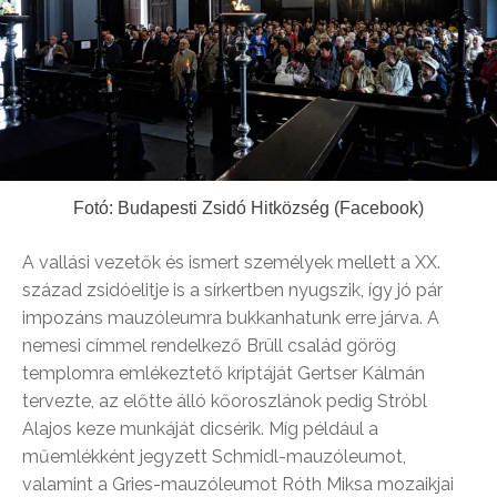
Fotó: Budapesti Zsidó Hitközség (Facebook)
A vallási vezetők és ismert személyek mellett a XX.
század zsidóelitje is a sírkertben nyugszik, így jó pár
impozáns mauzóleumra bukkanhatunk erre járva. A
nemesi címmel rendelkező Brüll család görög
templomra emlékeztető kriptáját Gertser Kálmán
tervezte, az előtte álló kőoroszlánok pedig Stróbl
Alajos keze munkáját dicsérik. Míg például a
műemlékként jegyzett Schmidl-mauzóleumot,
valamint a Gries-mauzóleumot Róth Miksa mozaikjai