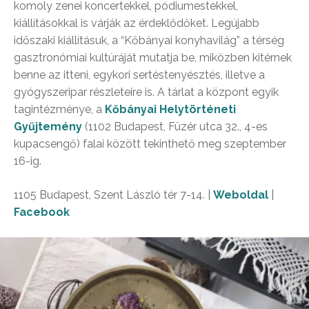
komoly zenei koncertekkel, pódiumestekkel,
kiállításokkal is várják az érdeklődőket. Legújabb
időszaki kiállításuk, a “Kőbányai konyhavilág” a térség
gasztronómiai kultúráját mutatja be, miközben kitérnek
benne az itteni, egykori sertéstenyésztés, illetve a
gyógyszeripar részleteire is. A tárlat a központ egyik
tagintézménye, a
Kőbányai Helytörténeti
Gyűjtemény
(1102 Budapest, Füzér utca 32., 4-es
kupacsengő) falai között tekinthető meg szeptember
16-ig.
1105 Budapest, Szent László tér 7-14. |
Weboldal
|
Facebook