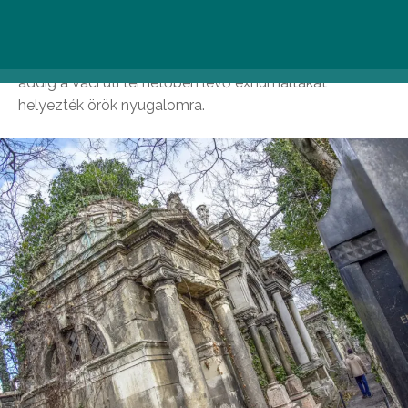
temetők már beteltek és felszámolták őket. Ekkor már
állt az ikonikus, mór stílusú, fehér ravatalozó, melyet
Freund Vilmos álmodott meg. Az új sírkertbe pedig az
addig a Váci úti temetőben lévő exhumáltakat
helyezték örök nyugalomra.