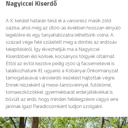
Nagyiccei Kiserdő
A X. kerület határán terül el a városrész másik zöld
oázisa, ahol még az 1800-as években hosszan elnyúló
legelőkre és egy tanyahálózatra lelhettünk volna. A
század vége felé született meg a döntés az erdősáv
telepítéséről. Így élvezhetjük ma a Nagyiccei
Kiserdőben élő kőrisek, kocsányos tölgyek oltalmát.
Ettől az évtől kezdve pedig 1500 új facsemetével is
találkozhatunk itt, ugyanis a Kőbányai Önkormányzat
támogatásával városierdő-kezelést hajtottak végre.
Ennek részeként új mese-tanösvénnyel, futókörrel,
tornaeszközökkel, gyermekbarát erdei játékokkal is
bővült az erdő, hogy minden fellélegzésre vágyó erre
járónak igazi Paradicsomként tudjon szolgálni.