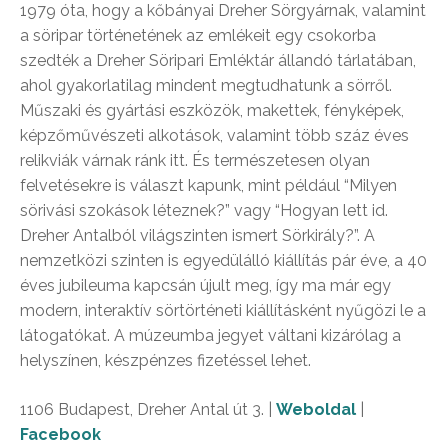
1979 óta, hogy a kőbányai Dreher Sörgyárnak, valamint
a söripar történetének az emlékeit egy csokorba
szedték a Dreher Söripari Emléktár állandó tárlatában,
ahol gyakorlatilag mindent megtudhatunk a sörről.
Műszaki és gyártási eszközök, makettek, fényképek,
képzőművészeti alkotások, valamint több száz éves
relikviák várnak ránk itt. És természetesen olyan
felvetésekre is választ kapunk, mint például “Milyen
sörivási szokások léteznek?” vagy “Hogyan lett id.
Dreher Antalból világszinten ismert Sörkirály?”. A
nemzetközi szinten is egyedülálló kiállítás pár éve, a 40
éves jubileuma kapcsán újult meg, így ma már egy
modern, interaktív sörtörténeti kiállításként nyűgözi le a
látogatókat. A múzeumba jegyet váltani kizárólag a
helyszínen, készpénzes fizetéssel lehet.
1106 Budapest, Dreher Antal út 3. |
Weboldal
|
Facebook