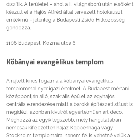
díszítik. A területet – ahol a II. világháború után elsőként
készült el a Hajós Alfréd által tervezett holokauszt
emlékmű – jelenleg a Budapesti Zsidó Hitközösség
gondozza.
1108 Budapest, Kozma utca 6.
Kőbányai evangélikus templom
A rejtett kincs fogalma a kőbányai evangélikus
templommal nyer igazi értelmet. A Budapest mértani
középpontján álló, szakrális épület az egyhajós
centrális elrendezése miatt a barokk építészeti stílust is
megidézi, azonban kívülről egyértelműen art deco.
Méghozzá az egyik legszebb, mely hangulatában
nemcsak kifejezetten hajaz Koppenhága vagy
Stockholm templomaira, hanem fel is vehetné velük a