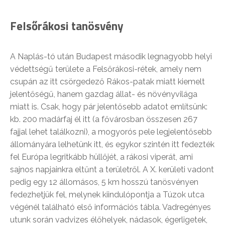
Felsőrákosi tanösvény
A Naplás-tó után Budapest második legnagyobb helyi
védettségű területe a Felsőrákosi-rétek, amely nem
csupán az itt csörgedező Rákos-patak miatt kiemelt
jelentőségű, hanem gazdag állat- és növényvilága
miatt is. Csak, hogy pár jelentősebb adatot említsünk:
kb. 200 madárfaj él itt (a fővárosban összesen 267
fajjal lehet találkozni), a mogyorós pele legjelentősebb
állományára lelhetünk itt, és egykor szintén itt fedezték
fel Európa legritkább hüllőjét, a rákosi viperát, ami
sajnos napjainkra eltűnt a területről. A X. kerületi vadont
pedig egy 12 állomásos, 5 km hosszú tanösvényen
fedezhetjük fel, melynek kiindulópontja a Túzok utca
végénél található első információs tábla. Vadregényes
utunk során vadvizes élőhelyek, nádasok, égerligetek,