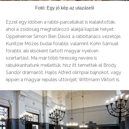
Fotó: Egy jó kép az utazásról
Ezzel egy időben a rabbi-parcellákat is kialakították,
ahol a zsidóság meghatározó alakjai kaptak helyet:
Oppeheimer Simon Ben Dávid, a rabbitanács vezetője,
Kunitzer Mózes budai főrabbi, valamint Kohn Sámuel
főrabbi, aki elsőként tartott magyar nyelven
szertartást. Ma már több híresség nevére is
rábukkanhatunk mellettük, hisz itt temették el Bródy
Sándor drámaírót, Hajós Alfréd olimpiai bajnokot, vagy
éppen a magyar repülés úttörőjét, Wittmann Viktort is.