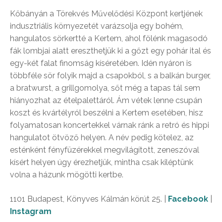
Kőbányán a Törekvés Művelődési Központ kertjének
indusztriális környezetét varázsolja egy bohém,
hangulatos sörkertté a Kertem, ahol fölénk magasodó
fák lombjai alatt ereszthetjük ki a gőzt egy pohár ital és
egy-két falat finomság kíséretében. Idén nyáron is
többféle sör folyik majd a csapokból, s a balkán burger,
a bratwurst, a grillgomolya, sőt még a tapas tál sem
hiányozhat az ételpalettáról. Ám vétek lenne csupán
koszt és kvártélyról beszélni a Kertem esetében, hisz
folyamatosan koncertekkel várnak ránk a retró és hippi
hangulatot ötvöző helyen. A név pedig kötelez, az
esténként fényfüzérekkel megvilágított, zeneszóval
kísért helyen úgy érezhetjük, mintha csak kiléptünk
volna a házunk mögötti kertbe.
1101 Budapest, Könyves Kálmán körút 25. |
Facebook
|
Instagram