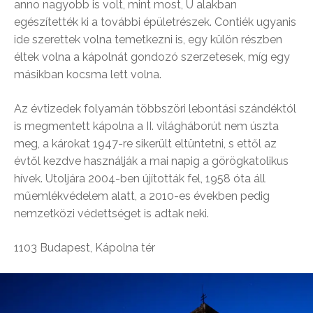
anno nagyobb is volt, mint most, U alakban
egészítették ki a további épületrészek. Contiék ugyanis
ide szerettek volna temetkezni is, egy külön részben
éltek volna a kápolnát gondozó szerzetesek, míg egy
másikban kocsma lett volna.
Az évtizedek folyamán többszöri lebontási szándéktól
is megmentett kápolna a II. világháborút nem úszta
meg, a károkat 1947-re sikerült eltüntetni, s ettől az
évtől kezdve használják a mai napig a görögkatolikus
hívek. Utoljára 2004-ben újították fel, 1958 óta áll
műemlékvédelem alatt, a 2010-es években pedig
nemzetközi védettséget is adtak neki.
1103
Budapest, Kápolna tér