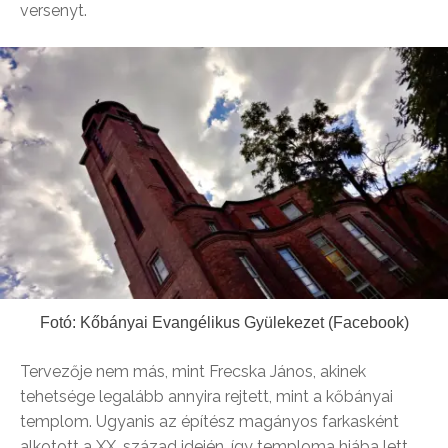
versenyt.
Fotó: Kőbányai Evangélikus Gyülekezet (Facebook)
Tervezője nem más, mint Frecska János, akinek
tehetsége legalább annyira rejtett, mint a kőbányai
templom. Ugyanis az építész magányos farkasként
alkotott a XX. század idején, így temploma hiába lett