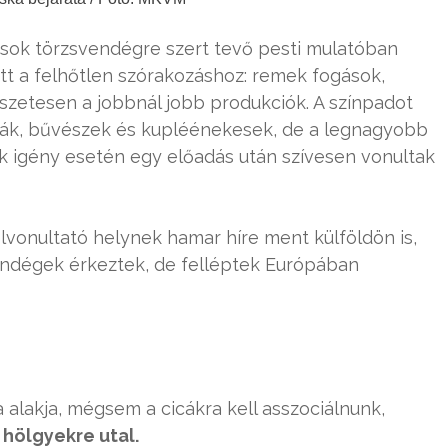
sok törzsvendégre szert tevő pesti mulatóban
tt a felhőtlen szórakozáshoz: remek fogások,
zetesen a jobbnál jobb produkciók. A színpadot
sták, bűvészek és kupléénekesek, de a legnagyobb
kik igény esetén egy előadás után szívesen vonultak
lvonultató helynek hamar híre ment külföldön is,
ndégek érkeztek, de felléptek Európában
alakja, mégsem a cicákra kell asszociálnunk,
ó
hölgyekre utal.