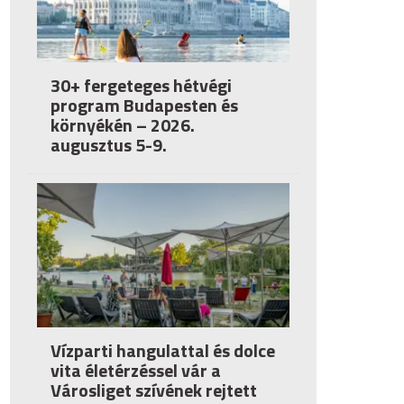
30+ fergeteges hétvégi
program Budapesten és
környékén – 2026.
augusztus 5-9.
Vízparti hangulattal és dolce
vita életérzéssel vár a
Városliget szívének rejtett