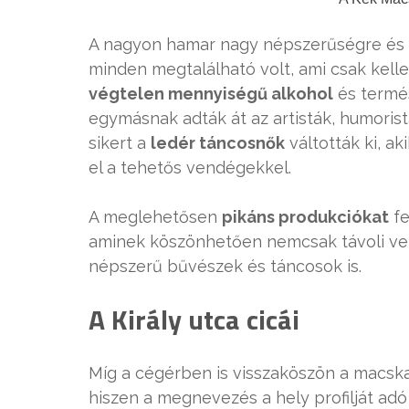
A nagyon hamar nagy népszerűségre és 
minden megtalálható volt, ami csak kelle
végtelen mennyiségű alkohol
és termés
egymásnak adták át az artisták, humori
sikert a
ledér táncosnők
váltották ki, a
el a tehetős vendégekkel.
A meglehetősen
pikáns produkciókat
fe
aminek köszönhetően nemcsak távoli ve
népszerű bűvészek és táncosok is.
A Király utca cicái
Míg a cégérben is visszaköszön a macska 
hiszen a megnevezés a hely profilját ad