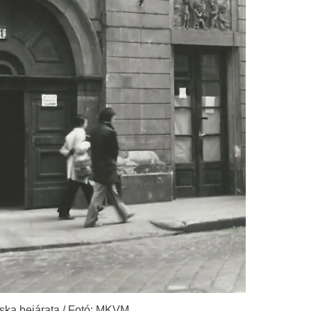
ka bejárata / Fotó: MKVM