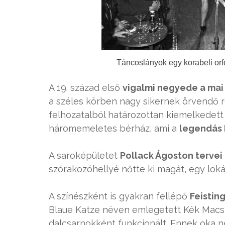
Táncoslányok egy korabeli or
A 19. század első
vigalmi negyede a mai 
a széles körben nagy sikernek örvendő r
felhozatalból határozottan kiemelkedett 
háromemeletes bérház, ami a
legendás
A saroképületet
Pollack Ágoston tervei
szórakozóhellyé nőtte ki magát, egy loká
A színészként is gyakran fellépő
Feistin
Blaue Katze néven emlegetett Kék Macska
dalcsarnokként funkcionált. Ennek oka n