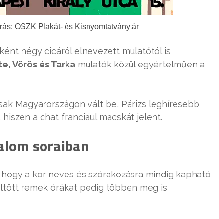
orrás: OSZK Plakát- és Kisnyomtatványtár
ént négy cicáról elnevezett mulatótól is
te, Vörös és Tarka
mulatók közül egyértelműen a
k Magyarországon vált be, Párizs leghíresebb
 hiszen a chat franciául macskát jelent.
alom soraiban
a, hogy a kor neves és szórakozásra mindig kapható
töltött remek órákat pedig többen meg is