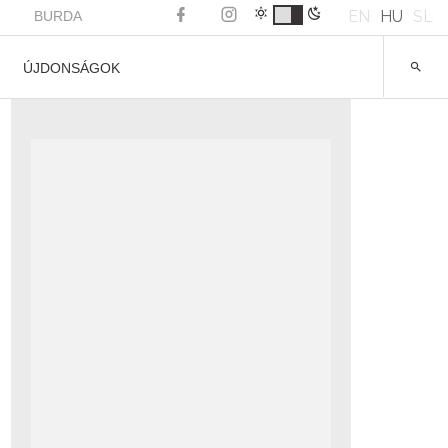
EN
HU
SL
BURDA
ÚJDONSÁGOK