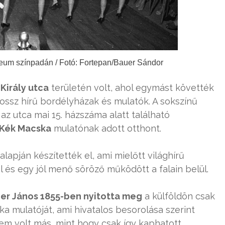
feum színpadán / Fotó: Fortepan/Bauer Sándor
Király utca
területén volt, ahol egymást követték
ossz hírű bordélyházak és mulatók. A sokszínű
az utca mai 15. házszáma alatt található
 Kék Macska
mulatónak adott otthont.
alapján készítették el, ami mielőtt világhírű
l és egy jól menő söröző működött a falain belül.
ger János 1855-ben nyitotta meg
a külföldön csak
 mulatóját, ami hivatalos besorolása szerint
em volt más, mint hogy csak így kaphatott