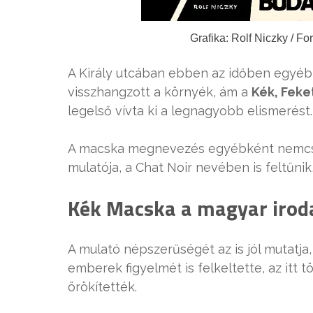
Grafika: Rolf Niczky / F
A Király utcában ebben az időben egyébk
visszhangzott a környék, ám a
Kék, Feke
legelső vívta ki a legnagyobb elismerést.
A macska megnevezés egyébként nemcsa
mulatója, a Chat Noir nevében is feltűnik,
Kék Macska a magyar irod
A mulató népszerűségét az is jól mutatj
emberek figyelmét is felkeltette, az itt 
örökítették.