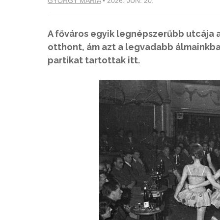
GYÖRGY MÁRIA
•
2026. JÚN. 20.
A főváros egyik legnépszerűbb utcája
otthont, ám azt a legvadabb álmainkb
partikat tartottak itt.