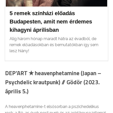
5 remek színházi előadás
Budapesten, amit nem érdemes
kihagyni áprilisban
Alig három hónap maradt hátra az évadból, de
remek előadásokban és bemutatókban így sem
lesz hiány!
DEP’ART ✭ heavenphetamine (Japan –
Psychdelic krautpunk) // Gödör (2023.
április 5.)
A heavenphetamine-t elsősorban a pszichedelikus
rock, a 80-as évek post punk és az acid house jellemzi,