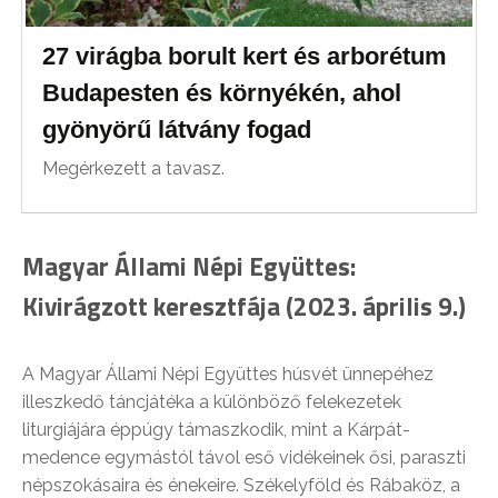
27 virágba borult kert és arborétum
Budapesten és környékén, ahol
gyönyörű látvány fogad
Megérkezett a tavasz.
Magyar Állami Népi Együttes:
Kivirágzott keresztfája (2023. április 9.)
A Magyar Állami Népi Együttes húsvét ünnepéhez
illeszkedő táncjátéka a különböző felekezetek
liturgiájára éppúgy támaszkodik, mint a Kárpát-
medence egymástól távol eső vidékeinek ősi, paraszti
népszokásaira és énekeire. Székelyföld és Rábaköz, a