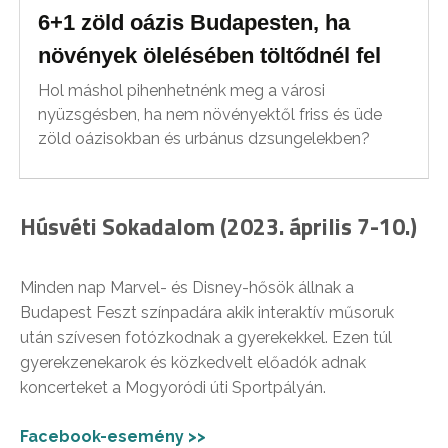
6+1 zöld oázis Budapesten, ha
növények ölelésében töltődnél fel
Hol máshol pihenhetnénk meg a városi
nyüzsgésben, ha nem növényektől friss és üde
zöld oázisokban és urbánus dzsungelekben?
Húsvéti Sokadalom (2023. április 7-10.)
Minden nap Marvel- és Disney-hősök állnak a
Budapest Feszt színpadára akik interaktív műsoruk
után szívesen fotózkodnak a gyerekekkel. Ezen túl
gyerekzenekarok és közkedvelt előadók adnak
koncerteket a Mogyoródi úti Sportpályán.
Facebook-esemény >>