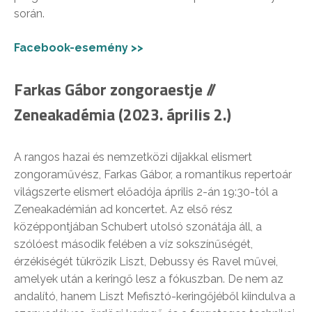
során.
Facebook-esemény >>
Farkas Gábor zongoraestje //
Zeneakadémia (2023. április 2.)
A rangos hazai és nemzetközi díjakkal elismert
zongoraművész, Farkas Gábor, a romantikus repertoár
világszerte elismert előadója április 2-án 19:30-tól a
Zeneakadémián ad koncertet. Az első rész
középpontjában Schubert utolsó szonátája áll, a
szólóest második felében a víz sokszínűségét,
érzékiségét tükrözik Liszt, Debussy és Ravel művei,
amelyek után a keringő lesz a fókuszban. De nem az
andalító, hanem Liszt Mefisztó-keringőjéből kiindulva a