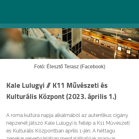
Fotó: Élesztő Terasz (Facebook)
Kale Lulugyi // K11 Művészeti és
Kulturális Központ (2023. április 1.)
A roma kultúra napja alkalmából az autentikus cigány
népzenét játszó Kale Lulugyi is fellép a K11 Művészeti
és Kulturális Központban április 1-jén. A héttagú
zenekar repertoárjában megtalálhatóak magyar,