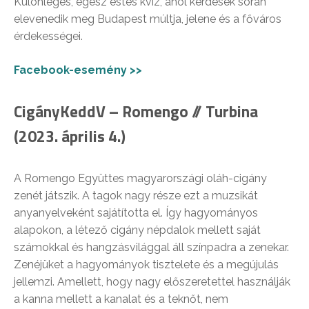
Különleges, egész estés kvíz, ahol kérdések során
elevenedik meg Budapest múltja, jelene és a főváros
érdekességei.
Facebook-esemény >>
CigányKeddV – Romengo // Turbina
(2023. április 4.)
A Romengo Együttes magyarországi oláh-cigány
zenét játszik. A tagok nagy része ezt a muzsikát
anyanyelveként sajátította el. Így hagyományos
alapokon, a létező cigány népdalok mellett saját
számokkal és hangzásvilággal áll színpadra a zenekar.
Zenéjüket a hagyományok tisztelete és a megújulás
jellemzi. Amellett, hogy nagy előszeretettel használják
a kanna mellett a kanalat és a teknőt, nem