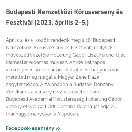
Budapesti Nemzetközi Kórusverseny és
Fesztivál (2023. április 2-5.)
Április 2. és 5. között rendezik meg a 18. Budapesti
Nemzetközi Kórusverseny és Fesztivált, melynek
művészeti vezetője Hollerung Gábor Liszt Ferenc-díjas
karmester, érdemes művész. Az idei kétnapos
versengésen közel harminc külföldi és magyar kórus
méretteti meg magát a Magyar Zene Háza
nagytermében. A zárónapon a Budafoki Dohnányi
Zenekar és a verseny résztvevőivel kibővített
Budapesti Akadémiai Kórustársaság Hollerung Gábor
vezényletével Carl Orff: Carmina Buraná-ját adja elő
már hagyományosan a Müpában.
Facebook-esemény >>