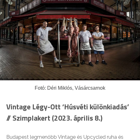
Fotó: Déri Miklós, Vásárcsarnok
Vintage Légy-Ott ‘Húsvéti különkiadás’
// Szimplakert (2023. április 8.)
Budapest legmenőbb Vintage és Upcycled ruha és