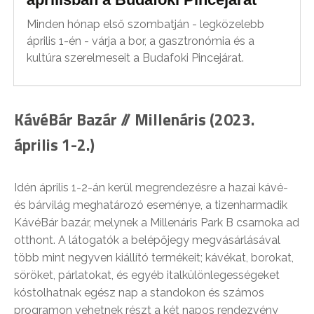
Minden hónap első szombatján - legközelebb
április 1-én - várja a bor, a gasztronómia és a
kultúra szerelmeseit a Budafoki Pincejárat.
KávéBár Bazár // Millenáris (2023.
április 1-2.)
Idén április 1-2-án kerül megrendezésre a hazai kávé-
és bárvilág meghatározó eseménye, a tizenharmadik
KávéBár bazár, melynek a Millenáris Park B csarnoka ad
otthont. A látogatók a belépőjegy megvásárlásával
több mint negyven kiállító termékeit; kávékat, borokat,
söröket, párlatokat, és egyéb italkülönlegességeket
kóstolhatnak egész nap a standokon és számos
programon vehetnek részt a két napos rendezvény