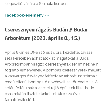
kiegészítő vására a Szimpla kertben.
Facebook-esemény >>
Cseresznyevirágzás Budán // Budai
Arborétum (2023. április 8., 15.)
Április 8-án és 15-én 10 és 14 órai kezdettel tavaszi
séta keretében adhatjátok át magatokat a Budai
Arborétumban virágzó cseresznyefák semmihez nem
fogható élményének. A pompás cseresznyefák mellett
a kanyargós ösvények felfedik az arborétum szirmait
rendületlenül bontogató növényeit és történeteit is. A
sétán feltárulnak a kincset rejtő épületek titkai is, de
csak miután tiszteletünket tettük a 120 éves
famatrónák előtt.