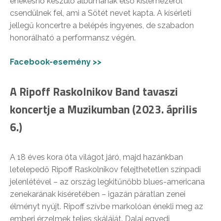
énekesnő készülő albumának első kislemezéről
csendülnek fel, ami a Sötét nevet kapta. A kísérleti
jellegű koncertre a belépés ingyenes, de szabadon
honorálható a performansz végén.
Facebook-esemény >>
A Ripoff Raskolnikov Band tavaszi
koncertje a Muzikumban (2023. április
6.)
A 18 éves kora óta világot járó, majd hazánkban
letelepedő Ripoff Raskolnikov felejthetetlen színpadi
jelenlétével – az ország legkitűnőbb blues-americana
zenekarának kíséretében – igazán páratlan zenei
élményt nyújt. Ripoff szívbe markolóan énekli meg az
emberi érzelmek teljes skáláját. Dalai egyedi