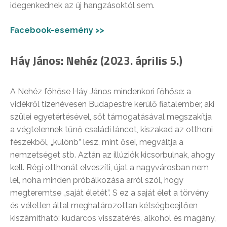
idegenkednek az új hangzásoktól sem.
Facebook-esemény >>
Háy János: Nehéz (2023. április 5.)
A Nehéz főhőse Háy János mindenkori főhőse: a
vidékről tizenévesen Budapestre kerülő fiatalember, aki
szülei egyetértésével, sőt támogatásával megszakítja
a végtelennek tűnő családi láncot, kiszakad az otthoni
fészekből, „különb” lesz, mint ősei, megváltja a
nemzetséget stb. Aztán az illúziók kicsorbulnak, ahogy
kell. Régi otthonát elveszíti, újat a nagyvárosban nem
lel, noha minden próbálkozása arról szól, hogy
megteremtse „saját életét”. S ez a saját élet a törvény
és véletlen által meghatározottan kétségbeejtően
kiszámítható: kudarcos visszatérés, alkohol és magány,