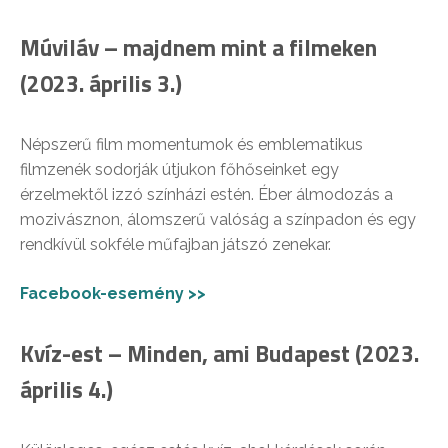
Múviláv – majdnem mint a filmeken
(2023. április 3.)
Népszerű film momentumok és emblematikus
filmzenék sodorják útjukon főhőseinket egy
érzelmektől izzó színházi estén. Éber álmodozás a
mozivásznon, álomszerű valóság a színpadon és egy
rendkívül sokféle műfajban játszó zenekar.
Facebook-esemény >>
Kvíz-est – Minden, ami Budapest (2023.
április 4.)