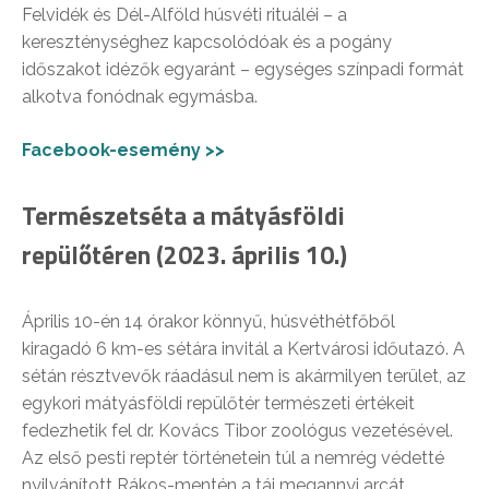
Felvidék és Dél-Alföld húsvéti rituáléi – a
kereszténységhez kapcsolódóak és a pogány
időszakot idézők egyaránt – egységes színpadi formát
alkotva fonódnak egymásba.
Facebook-esemény >>
Természetséta a mátyásföldi
repülőtéren (2023. április 10.)
Április 10-én 14 órakor könnyű, húsvéthétfőből
kiragadó 6 km-es sétára invitál a Kertvárosi időutazó. A
sétán résztvevők ráadásul nem is akármilyen terület, az
egykori mátyásföldi repülőtér természeti értékeit
fedezhetik fel dr. Kovács Tibor zoológus vezetésével.
Az első pesti reptér történetein túl a nemrég védetté
nyilvánított Rákos-mentén a táj megannyi arcát