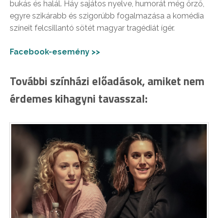
bukás és halál. Háy sajátos nyelve, humorát még őrző,
egyre szikárabb és szigorúbb fogalmazása a komédia
színeit felcsillantó sötét magyar tragédiát ígér.
Facebook-esemény >>
További színházi előadások, amiket nem
érdemes kihagyni tavasszal: