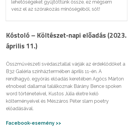
lehetőségeket gyűjtöttünk össze, ez mégsem
vesz el az szórakozás minőségéből, sőt!
Kóstoló – Költészet-napi előadás (2023.
április 11.)
Összművészeti svédasztallal várják az érdeklődőket a
B32 Galéria színháztermében április 11-én. A
rendhagyó, egyórás előadás keretében Agócs Márton
etnobeat dallamai találkoznak Bárány Bence spoken
word történeteivel, Kustos Júlia életre kelő
költeményeivel és Mészáros Péter slam poetry
előadásával.
Facebook-esemény >>