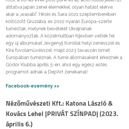
átitatva japán zenei elemekkel, olyan hatást elérve,
akár a „wasabi”. Hiroki és Sara 2021 szeptemberében
költözött Grúziába, és 2022 nyarán Európa-szerte
turnéztak, melynek bevételét Ukrajnának
adományozták. A közelmúltban Kijevben vették fel
egy új albumukat Jevgenyij Korollal helyi zenésszel és
Kira fuvolaművésszel, majd 2023 tavaszán ismét
Európában turnéznak. A turné állomásaként érkeznek a
Gödör Klubba április 5-én, ahol egy egész estés
programot adnak a Dep’Art zenekarral!
Facebook-esemény >>
Nézőművészeti Kft.: Katona László &
Kovács Lehel |PRIVÁT SZÍNPAD| (2023.
április 6.)