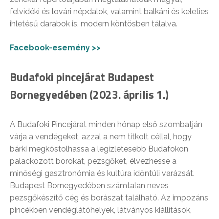
felvidéki és lovári népdalok, valamint balkáni és keleties
ihletésű darabok is, modern köntösben tálalva.
Facebook-esemény >>
Budafoki pincejárat Budapest
Bornegyedében (2023. április 1.)
A Budafoki Pincejárat minden hónap első szombatján
várja a vendégeket, azzal a nem titkolt céllal, hogy
bárki megkóstolhassa a legízletesebb Budafokon
palackozott borokat, pezsgőket, élvezhesse a
minőségi gasztronómia és kultúra időntúli varázsát.
Budapest Bornegyedében számtalan neves
pezsgőkészítő cég és borászat található. Az impozáns
pincékben vendéglátóhelyek, látványos kiállítások,