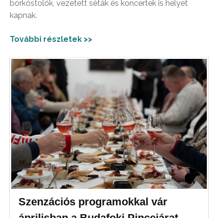
borkóstolók, vezetett séták és koncertek is helyet
kapnak.
További részletek >>
Szenzációs programokkal vár
áprilisban a Budafoki Pincejárat