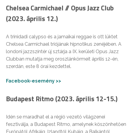
Chelsea Carmichael // Opus Jazz Club
(2023. április 12.)
A trinidadi calypso és a jamaikai reggae is ott lüktet
Chelsea Carmichael triójának hipnotikus zenéjében. A
londoni jazzszíntér új sztárja a IX. kerületi Opus Jazz
Clubban mutatja meg oroszlánkörmeit április 12-én,
szerdán, este 8 órai kezdettel.
Facebook-esemény >>
Budapest Ritmo (2023. április 12-15.)
Idén se maradhat el a régió vezető világzenei
fesztiválja, a Budapest Ritmo, amelynek köszönhetően
Európától Afrikáig, Izlandtól Kubáig, a Balkántól