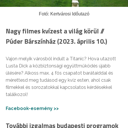
Fotó: Kertvárosi Időutazó
Nagy filmes kvízest a világ körül //
Púder Bárszínház (2023. április 10.)
Vajon melyik városból indult a Titanic? Hova utazott
Lusta Dick a közbiztonsági együttműködés újabb
ülésére? Alkoss max. 4 fős csapatot barátaiddal és ⁣⁣
mérettesd meg tudásod egy kvíz esten, ahol csak
filmekkel és sorozatokkal kapcsolatos kérdésekkel
találkozol!⁣⁣
Facebook-esemény >>
További izgalmas budapesti programok