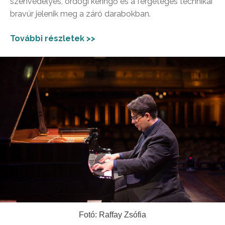
szenvedélyes, ördögi keringő és a fergeteges technikai
bravúr jelenik meg a záró darabokban.
További részletek >>
Fotó: Raffay Zsófia