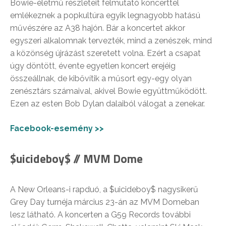
Bowie-életmű részleteit felmutató koncerttel
emlékeznek a popkultúra egyik legnagyobb hatású
művészére az A38 hajón. Bár a koncertet akkor
egyszeri alkalomnak tervezték, mind a zenészek, mind
a közönség újrázást szeretett volna. Ezért a csapat
úgy döntött, évente egyetlen koncert erejéig
összeállnak, de kibővítik a műsort egy-egy olyan
zenésztárs számaival, akivel Bowie együttműködött.
Ezen az esten Bob Dylan dalaiból válogat a zenekar.
Facebook-esemény >>
$uicideboy$ // MVM Dome
A New Orleans-i rapduó, a $uicideboy$ nagysikerű
Grey Day turnéja március 23-án az MVM Domeban
lesz látható. A koncerten a G59 Records további