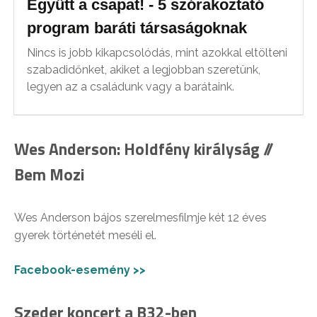
Együtt a csapat! - 5 szórakoztató
program baráti társaságoknak
Nincs is jobb kikapcsolódás, mint azokkal eltölteni
szabadidőnket, akiket a legjobban szeretünk,
legyen az a családunk vagy a barátaink.
Wes Anderson: Holdfény királyság //
Bem Mozi
Wes Anderson bájos szerelmesfilmje két 12 éves
gyerek történetét meséli el.
Facebook-esemény >>
Szeder koncert a B32-ben