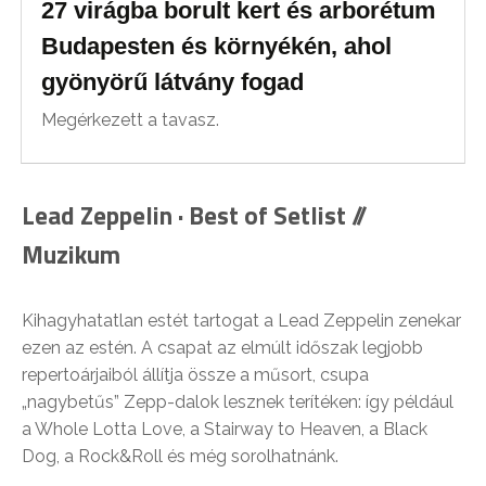
27 virágba borult kert és arborétum
Budapesten és környékén, ahol
gyönyörű látvány fogad
Megérkezett a tavasz.
Lead Zeppelin · Best of Setlist //
Muzikum
Kihagyhatatlan estét tartogat a Lead Zeppelin zenekar
ezen az estén. A csapat az elmúlt időszak legjobb
repertoárjaiból állítja össze a műsort, csupa
„nagybetűs” Zepp-dalok lesznek terítéken: így például
a Whole Lotta Love, a Stairway to Heaven, a Black
Dog, a Rock&Roll és még sorolhatnánk.