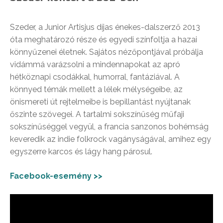
Szeder, a Junior Artisjus díjas énekes-dalszerző 2013
óta meghatározó része és egyedi színfoltja a hazai
könnyűzenei életnek. Sajátos nézőpontjával próbálja
vidámmá varázsolni a mindennapokat az apró
hétköznapi csodákkal, humorral, fantáziával. A
könnyed témák mellett a lélek mélységeibe, az
önismereti út rejtelmeibe is bepillantást nyújtanak
őszinte szövegei. A tartalmi sokszínűség műfaji
sokszínűséggel vegyül, a francia sanzonos bohémság
keveredik az indie folkrock vagányságával, amihez egy
egyszerre karcos és lágy hang párosul.
Facebook-esemény >>