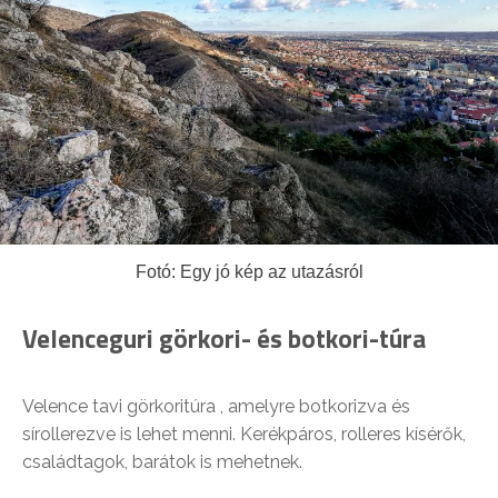
Fotó: Egy jó kép az utazásról
Velenceguri görkori- és botkori-túra
Velence tavi görkoritúra , amelyre botkorizva és
sírollerezve is lehet menni. Kerékpáros, rolleres kísérők,
családtagok, barátok is mehetnek.