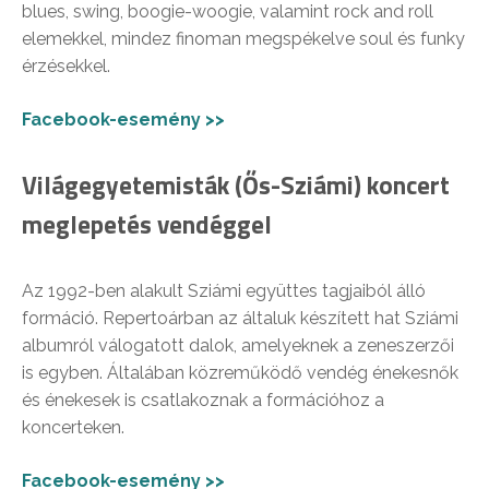
blues, swing, boogie-woogie, valamint rock and roll
elemekkel, mindez finoman megspékelve soul és funky
érzésekkel.
Facebook-esemény >>
Világegyetemisták (Ős-Sziámi) koncert
meglepetés vendéggel
Az 1992-ben alakult Sziámi együttes tagjaiból álló
formáció. Repertoárban az általuk készített hat Sziámi
albumról válogatott dalok, amelyeknek a zeneszerzői
is egyben. Általában közreműködő vendég énekesnők
és énekesek is csatlakoznak a formációhoz a
koncerteken.
Facebook-esemény >>