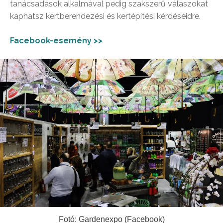
tanácsadások alkalmával pedig szakszerű válaszokat
kaphatsz kertberendezési és kertépítési kérdéseidre.
Facebook-esemény >>
Fotó: Gardenexpo (Facebook)