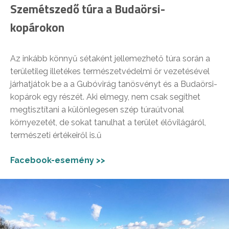
Szemétszedő túra a Budaörsi-
kopárokon
Az inkább könnyű sétaként jellemezhető túra során a
területileg illetékes természetvédelmi őr vezetésével
járhatjátok be a a Gubóvirág tanösvényt és a Budaörsi-
kopárok egy részét. Aki elmegy, nem csak segíthet
megtisztítani a különlegesen szép túraútvonal
környezetét, de sokat tanulhat a terület élővilágáról,
természeti értékeiről is.ű
Facebook-esemény >>