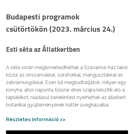
Budapesti programok
csütörtökön (2023. március 24.)
Esti séta az Állatkertben
A séta során megismerkedhettek a Szavanna-ház lakói
közül az orrszarvúkkal, zsiráfokkal, mangusztákkal és
zebramungókkal. Ezen túl megtudhatjátok, milyen egy
konyha, ahol naponta tízezer éhes szájra készítik elő a
táplálékot, ráadásul betekintést nyerhettek az állatkert
botanikai gyűjteményének háttér üvegházaiba.
Részletes információ >>