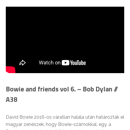
Bowie and friends vol 6. – Bob Dylan //
A38
David Bowie 2016-os váratlan halála után határozták el
magyar zenészek, hogy Bowie-számokkal, egy, a