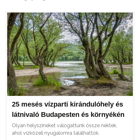
25 mesés vízparti kirándulóhely és
látnivaló Budapesten és környékén
Olyan helyszíneket válogattunk össze nektek,
ahol vízközeli nyugalomra találhattok.