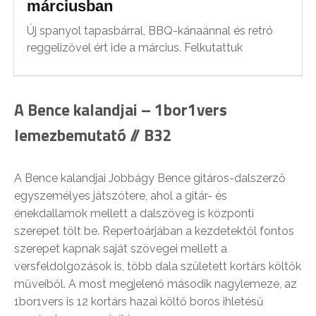
márciusban
Új spanyol tapasbárral, BBQ-kánaánnal és retró
reggelizővel ért ide a március. Felkutattuk
A Bence kalandjai – 1bor1vers
lemezbemutató // B32
A Bence kalandjai Jobbágy Bence gitáros-dalszerző
egyszemélyes játszótere, ahol a gitár- és
énekdallamok mellett a dalszöveg is központi
szerepet tölt be. Repertoárjában a kezdetektől fontos
szerepet kapnak saját szövegei mellett a
versfeldolgozások is, több dala született kortárs költők
műveiből. A most megjelenő második nagylemeze, az
1bor1vers is 12 kortárs hazai költő boros ihletésű