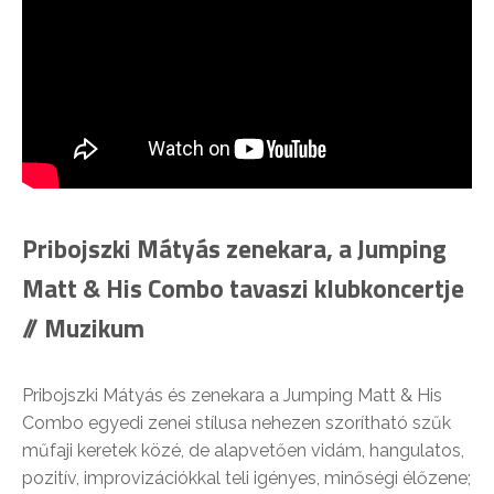
Pribojszki Mátyás zenekara, a Jumping
Matt & His Combo tavaszi klubkoncertje
// Muzikum
Pribojszki Mátyás és zenekara a Jumping Matt & His
Combo egyedi zenei stílusa nehezen szorítható szűk
műfaji keretek közé, de alapvetően vidám, hangulatos,
pozitív, improvizációkkal teli igényes, minőségi élőzene;