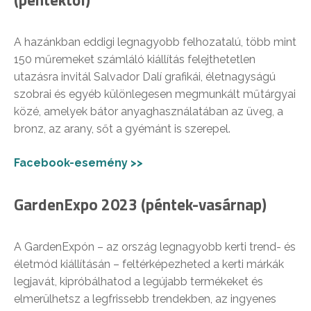
A hazánkban eddigi legnagyobb felhozatalú, több mint
150 műremeket számláló kiállítás felejthetetlen
utazásra invitál Salvador Dalí grafikái, életnagyságú
szobrai és egyéb különlegesen megmunkált műtárgyai
közé, amelyek bátor anyaghasználatában az üveg, a
bronz, az arany, sőt a gyémánt is szerepel.
Facebook-esemény >>
GardenExpo 2023 (péntek-vasárnap)
A GardenExpón – az ország legnagyobb kerti trend- és
életmód kiállításán – feltérképezheted a kerti márkák
legjavát, kipróbálhatod a legújabb termékeket és
elmerülhetsz a legfrissebb trendekben, az ingyenes