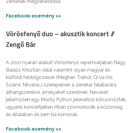
versének megzenésítése.
Facebook-esemény >>
Vörösfenyő duo – akusztik koncert //
Zengő Bár
A 2010 nyarán alakult Vörösfenyő repertoárjában Nagy
Balázs Krisztián dalai valamint olyan magyar és
külföldi feldolgozások (Meghan Trainor, Oi Va Voi,
Sziámi, Nirvana…) szerepelnek a zenekar felállására
áthangszerelve, amelyeket szeretnek. Nevüket
jellemzően egy Monty Python jelenetből kölcsönözték,
ugyanis koncertjeiken ritkán szomorkodik a közönség,
és általában ők sem túl komorak.
Facebook-esemény >>