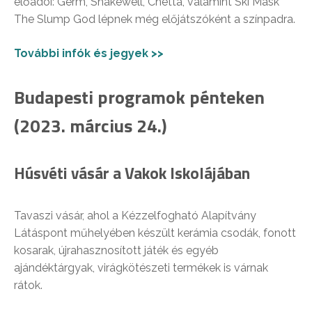
előadói: Germ, Shakewell, Chetta, valamint Ski Mask
The Slump God lépnek még előjátszóként a színpadra.
További infók és jegyek >>
Budapesti programok pénteken
(2023. március 24.)
Húsvéti vásár a Vakok Iskolájában
Tavaszi vásár, ahol a Kézzelfogható Alapítvány
Látáspont műhelyében készült kerámia csodák, fonott
kosarak, újrahasznosított játék és egyéb
ajándéktárgyak, virágkötészeti termékek is várnak
rátok.