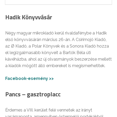
Hadik Könyvvásár
Négy magyar mikrokiadó kerül rivaldafénybe a Hadik
első könyvvásárán március 26-án. A Csirimojó Kiadó,
az Ø Kiadó, a Polar Könyvek és a Sonora Kiadó hozza
el legizgalmasabb könyveit a Bartók Béla úti
kávéházba, ahol az új olvasmányok beszerzése mellett
a kiadók mögött álló embereket is megismerhetitek.
Facebook-esemény >>
Pancs – gasztroplacc
Érdemes a VIII. kerület felé vennetek az irányt
vasárnaponta, amennyiben őstermelői portékákból