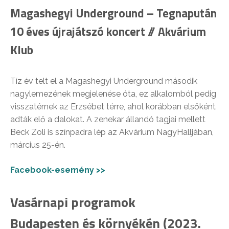
Magashegyi Underground – Tegnapután
10 éves újrajátszó koncert // Akvárium
Klub
Tíz év telt el a Magashegyi Underground második
nagylemezének megjelenése óta, ez alkalomból pedig
visszatérnek az Erzsébet térre, ahol korábban elsőként
adták elő a dalokat. A zenekar állandó tagjai mellett
Beck Zoli is színpadra lép az Akvárium NagyHalljában,
március 25-én.
Facebook-esemény >>
Vasárnapi programok
Budapesten és környékén (2023.