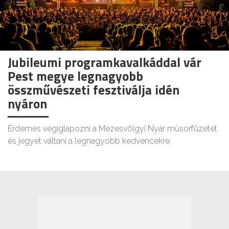
Jubileumi programkavalkáddal vár
Pest megye legnagyobb
összművészeti fesztiválja idén
nyáron
Érdemes végiglapozni a Mézesvölgyi Nyár műsorfüzetét
és jegyet váltani a legnagyobb kedvencekre.