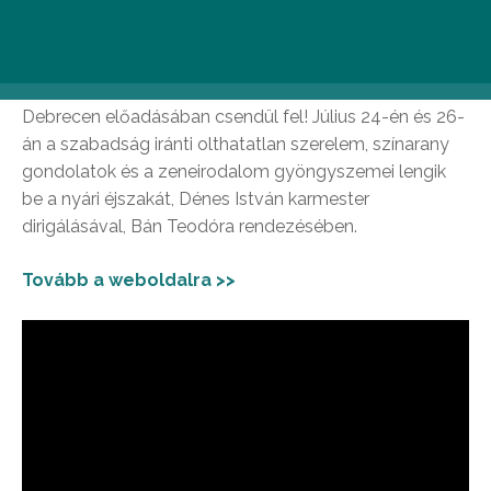
Abigélt Oksana Dyka, a MET csillaga, Ismaelt a
velencei születésű fiatal tenor, Riccardo Gatto, Fenenát
pedig Elmina Hasan alakítja. A legendás „Va, pensiero…”
pedig a Kodály Filharmonikusok és a Kodály Kórus
Debrecen előadásában csendül fel! Július 24-én és 26-
án a szabadság iránti olthatatlan szerelem, színarany
gondolatok és a zeneirodalom gyöngyszemei lengik
be a nyári éjszakát, Dénes István karmester
dirigálásával, Bán Teodóra rendezésében.
Tovább a weboldalra >>