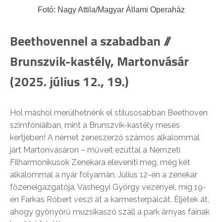
Fotó: Nagy Attila/Magyar Állami Operaház
Beethovennel a szabadban //
Brunszvik-kastély, Martonvásár
(2025. július 12., 19.)
Hol máshol merülhetnénk el stílusosabban Beethoven
szimfóniáiban, mint a Brunszvik-kastély mesés
kertjében! A német zeneszerző számos alkalommal
járt Martonvásáron – műveit ezúttal a Nemzeti
Filharmonikusok Zenekara eleveníti meg, még két
alkalommal a nyár folyamán. Július 12-én a zenekar
főzeneigazgatója, Vashegyi György vezényel, míg 19-
én Farkas Róbert veszi át a karmesterpálcát. Éljétek át,
ahogy gyönyörű muzsikaszó száll a park árnyas fáinak