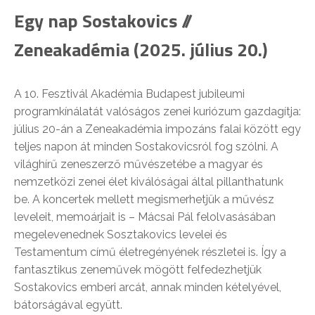
Egy nap Sostakovics //
Zeneakadémia (2025. július 20.)
A 10. Fesztivál Akadémia Budapest jubileumi
programkínálatát valóságos zenei kuriózum gazdagítja:
július 20-án a Zeneakadémia impozáns falai között egy
teljes napon át minden Sostakovicsról fog szólni. A
világhírű zeneszerző művészetébe a magyar és
nemzetközi zenei élet kiválóságai által pillanthatunk
be. A koncertek mellett megismerhetjük a művész
leveleit, memoárjait is – Mácsai Pál felolvasásában
megelevenednek Sosztakovics levelei és
Testamentum című életregényének részletei is. Így a
fantasztikus zeneművek mögött felfedezhetjük
Sostakovics emberi arcát, annak minden kételyével,
bátorságával együtt.