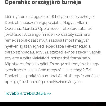
Operaház országjáró turnéja
Idén nyáron országszerte 18 helyszínen élvezhetjük
Donizetti népszerű vígoperáját a Magyar Állami
Operaház Gördülő Opera néven futó sorozatának
jóvoltából. A csengő minden korosztály számára
remek szórakozást nyújt, ráadásul most magyar
nyelven, igazán egyedi előadásban élvezhetjük: a
darab színpadául egy „21. századi ekhós szekér”, vagyis
egy erre a célra kialakított, színpaddá formálható
félpótkocsi fog szolgálni. És hogy mit tegyünk, ha egy
szerelmes éjszakai órán megszólal a csengő? Ezt
Donizetti sziporkázó humorral átitatott egyfelvonásos
operája júliusban még 10 helyszínen árulja el!
Tovább a weboldalra >>