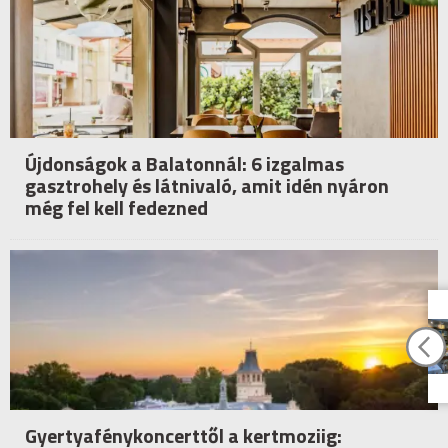
Újdonságok a Balatonnál: 6 izgalmas
gasztrohely és látnivaló, amit idén nyáron
még fel kell fedezned
Gyertyafénykoncerttől a kertmoziig: