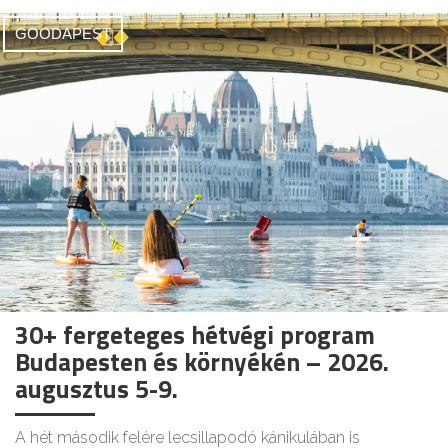
GOODAPEST
30+ fergeteges hétvégi program
Budapesten és környékén – 2026.
augusztus 5-9.
A hét második felére lecsillapodó kánikulában is