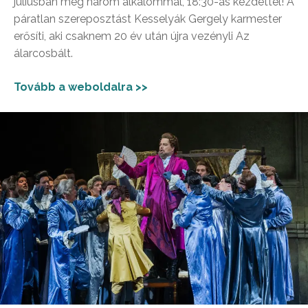
júliusban még három alkalommal, 18:30-as kezdettel! A
páratlan szereposztást Kesselyák Gergely karmester
erősíti, aki csaknem 20 év után újra vezényli Az
álarcosbált.
Tovább a weboldalra >>