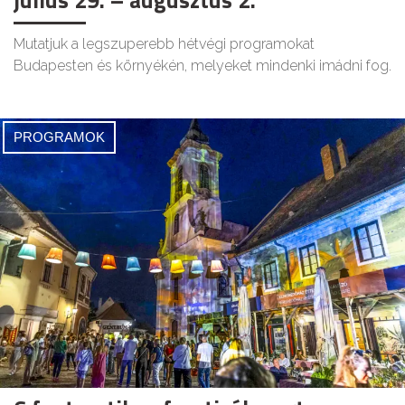
Mutatjuk a legszuperebb hétvégi programokat
Budapesten és környékén, melyeket mindenki imádni fog.
PROGRAMOK