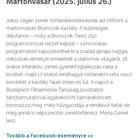
Martonvásár (2025. július 26.)
Július végén zenés történelemidézésnek ad otthont a
martonvásári Brunszvik-kastély. A különleges
délutánon – mely a Brunszvik Teréz 250
programsorozat részét képezi – színvonalas
programokon kapcsolódhat ki a család apraja-nagyja,
miközben elmélyíti ismereteit a dallomok világáról. 16
órakor interaktív, zenés gyerekfoglalkozás várja a
kicsiket, majd 17 órától rendhagyó történelmi séta veszi
kezdetét a kastély falain innen és túl. A napot a
Budapesti Filharmónia Társaság jóvoltából
táncbemutatóval egybekötött kamarakoncert
koronázza meg, mely házigazdája a rendkívül fiatal, de
még annál is népszerűbb zenetörténész, Mona Dániel
lesz.
Tovább a Facebook-eseményre >>