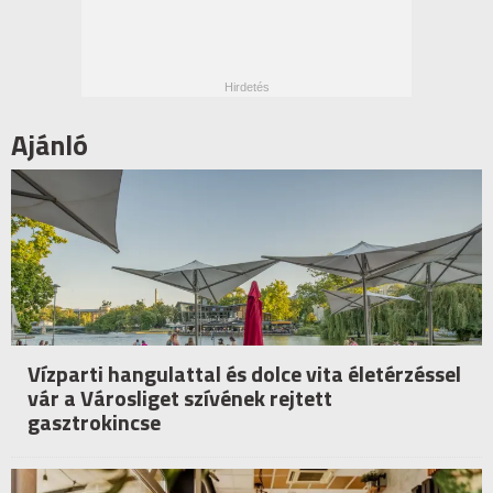
Ajánló
Vízparti hangulattal és dolce vita életérzéssel
vár a Városliget szívének rejtett
gasztrokincse