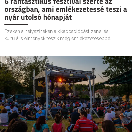
6 fantasztikus fesztivál szerte az
országban, ami emlékezetessé teszi a
nyár utolsó hónapját
Ezeken a helyszíneken a kikapcsolódást zenei és
kulturális élmények teszik még emlékezetesebbé.
KIKAPCS