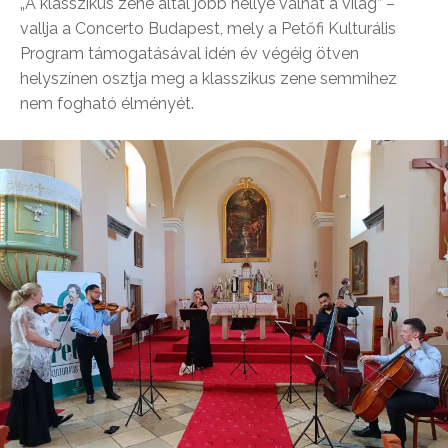
„A klasszikus zene által jobb hellyé válhat a világ” –
vallja a Concerto Budapest, mely a Petőfi Kulturális
Program támogatásával idén év végéig ötven
helyszínen osztja meg a klasszikus zene semmihez
nem fogható élményét.