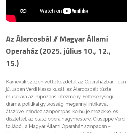
Az Álarcosbál // Magyar Állami
Operaház (2025. július 10., 12.,
15.)
Karneváli szezon vette kezdetét az Operaházban: idén
júliusban Verdi klasszikusát, az Álarcosbált tűzte
műsorára az impozáns intézmény. Féltékenységi
dráma, politikai gyilkosság, megannyi intrikával
átszőve, mindez színpompás, korhű jelmezekkel és
díszlettel, az olasz opera nagymestere, Giuseppe Verdi
tollából, a Magyar Állami Operaház színpadán –