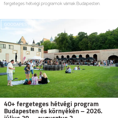
fergeteges hétvégi programok várnak Budapesten.
GOODAPEST
40+ fergeteges hétvégi program
Budapesten és környékén – 2026.
július 29. – augusztus 2.