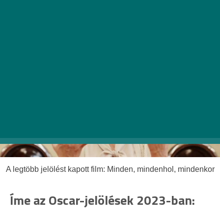
(AMPAS) a
2022-es év legjobb filmjeit
és filmeseit
részesíti majd elismerésben.
A legtöbb jelölést kapott film: Minden, mindenhol, mindenkor
Íme az Oscar-jelölések 2023-ban: