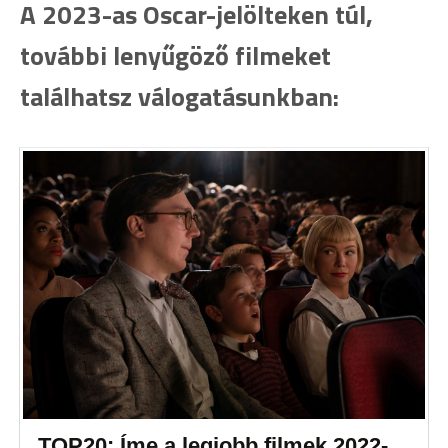
A 2023-as Oscar-jelölteken túl,
további lenyűgöző filmeket
találhatsz válogatásunkban:
TOP20: Íme a legjobb filmek 2022-