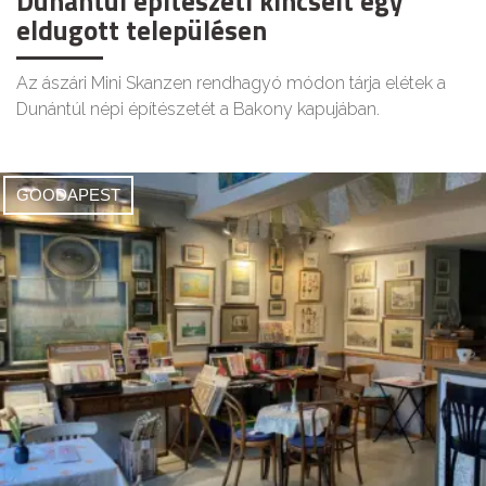
Dunántúl építészeti kincseit egy
eldugott településen
Az ászári Mini Skanzen rendhagyó módon tárja elétek a
Dunántúl népi építészetét a Bakony kapujában.
GOODAPEST