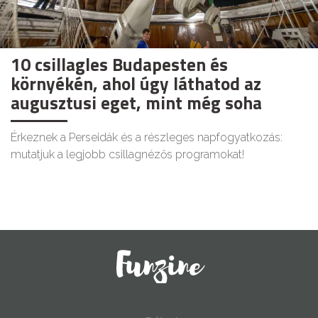
10 csillagles Budapesten és
környékén, ahol úgy láthatod az
augusztusi eget, mint még soha
Érkeznek a Perseidák és a részleges napfogyatkozás:
mutatjuk a legjobb csillagnézős programokat!