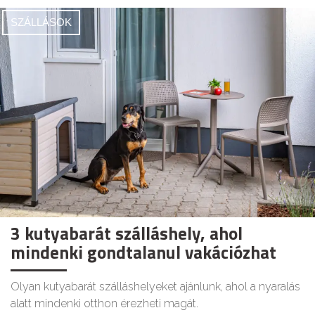
SZÁLLÁSOK
3 kutyabarát szálláshely, ahol
mindenki gondtalanul vakációzhat
Olyan kutyabarát szálláshelyeket ajánlunk, ahol a nyaralás
alatt mindenki otthon érezheti magát.