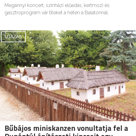
Megannyi koncert, színházi előadás, kertmozi és
gasztroprogram vár titeket a héten a Balatonnál.
UTAZÁS
Bűbájos miniskanzen vonultatja fel a