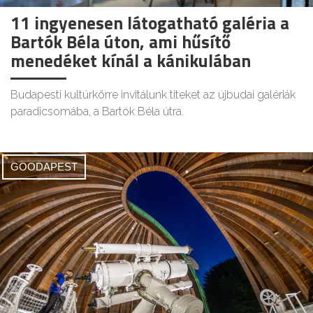
11 ingyenesen látogatható galéria a
Bartók Béla úton, ami hűsítő
menedéket kínál a kánikulában
Budapesti kultúrkörre invitálunk titeket az újbudai galériák
paradicsomába, a Bartók Béla útra.
GOODAPEST