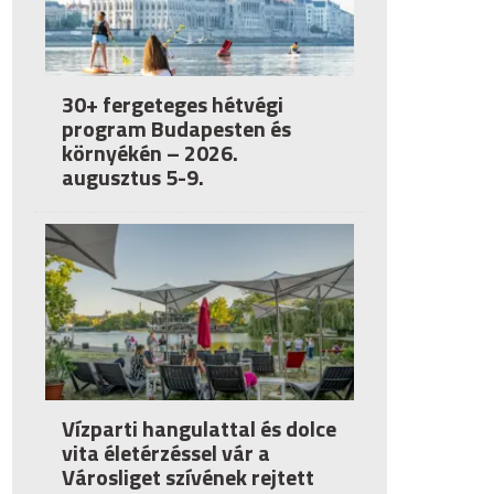
30+ fergeteges hétvégi
program Budapesten és
környékén – 2026.
augusztus 5-9.
Vízparti hangulattal és dolce
vita életérzéssel vár a
Városliget szívének rejtett