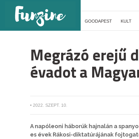
GOODAPEST
KULT
Megrázó erejű d
évadot a Magyar
•
2022. SZEPT. 10.
A napóleoni háborúk hajnalán a spanyol
es évek Rákosi-diktatúrájának fojtogat