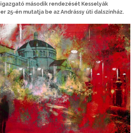
őigazgató második rendezését Kesselyák
r 25-én mutatja be az Andrássy úti dalszínház.