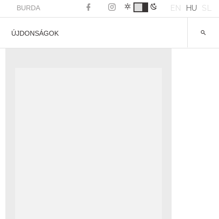
EN
HU
SL
BURDA
ÚJDONSÁGOK