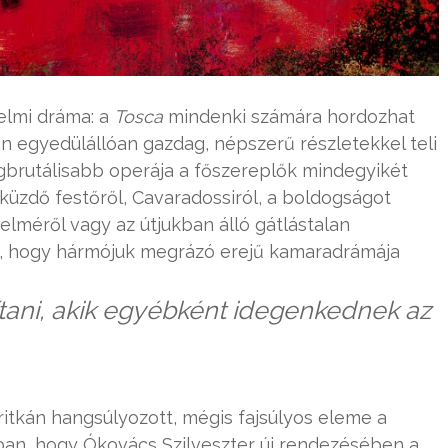
énelmi dráma: a
Tosca
mindenki számára hordozhat
n egyedülállóan gazdag, népszerű részletekkel teli
legbrutálisabb operája a főszereplők mindegyikét
küzdő festőről, Cavaradossiról, a boldogságot
elméről vagy az útjukban álló gátlástalan
a, hogy hármójuk megrázó erejű kamaradrámája
ítani, akik egyébként idegenkednek az
 ritkán hangsúlyozott, mégis fajsúlyos eleme a
bban, hogy Ókovács Szilveszter új rendezésében a