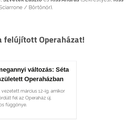
Sciarrone / Börtönőr).
a felújított Operaházat!
megannyi változás: Séta
született Operaházban
 vezetett március 12-ig, amikor
rdült fel az Operaház új,
os függönye.