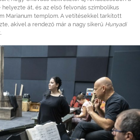
helyezte át, és az első felvonás szimbolikus
m Marianum templom. A vetítésekkel tarkított
zte, akivel a rendező már a nagy sikerű
Hunyadi
.