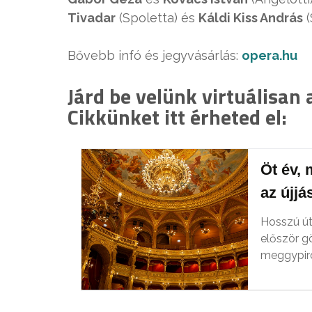
Tivadar
(Spoletta) és
Káldi Kiss András
(
Bővebb infó és jegyvásárlás:
opera.hu
Járd be velünk virtuálisan 
Cikkünket itt érheted el:
Öt év, 
az újjá
Hosszú út
először gö
meggypir