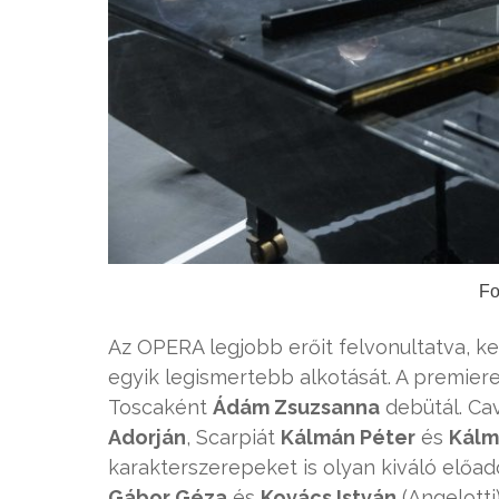
Fo
Az OPERA legjobb erőit felvonultatva, k
egyik legismertebb alkotását. A premie
Toscaként
Ádám Zsuzsanna
debütál. Ca
Adorján
, Scarpiát
Kálmán Péter
és
Kálm
karakterszerepeket is olyan kiváló előad
Gábor Géza
és
Kovács István
(Angelotti