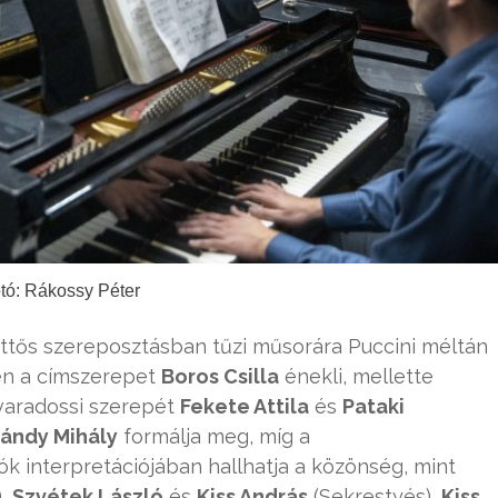
tó: Rákossy Péter
ettős szereposztásban tűzi műsorára Puccini méltán
ren a címszerepet
Boros Csilla
énekli, mellette
varadossi szerepét
Fekete Attila
és
Pataki
ándy Mihály
formálja meg, míg a
ók interpretációjában hallhatja a közönség, mint
),
Szvétek László
és
Kiss András
(Sekrestyés),
Kiss