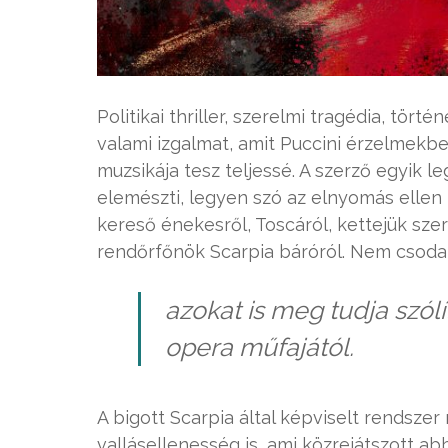
Politikai thriller, szerelmi tragédia, tört
valami izgalmat, amit Puccini érzelmekbe
muzsikája tesz teljessé. A szerző egyik 
elemészti, legyen szó az elnyomás ellen 
kereső énekesről, Toscáról, kettejük szer
rendőrfőnök Scarpia báróról. Nem csod
azokat is meg tudja szól
opera műfajától.
A bigott Scarpia által képviselt rendszer
vallásellenesség is, ami közrejátszott a