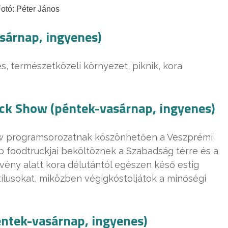
otó: Péter János
asárnap, ingyenes)
s, természetközeli környezet, piknik, kora
uck Show (péntek-vasárnap, ingyenes)
ow programsorozatnak köszönhetően a Veszprémi
 foodtruckjai beköltöznek a Szabadság térre és a
ény alatt kora délutántól egészen késő estig
tílusokat, miközben végigkóstoljátok a minőségi
ntek-vasárnap, ingyenes)