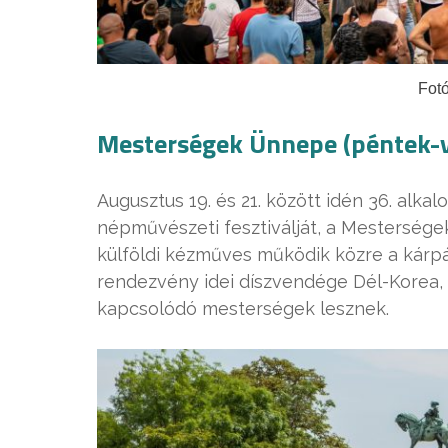
Fotó
Mesterségek Ünnepe (péntek-v
Augusztus 19. és 21. között idén 36. al
népművészeti fesztiválját, a Mestersége
külföldi kézműves működik közre a kár
rendezvény idei díszvendége Dél-Korea, 
kapcsolódó mesterségek lesznek.