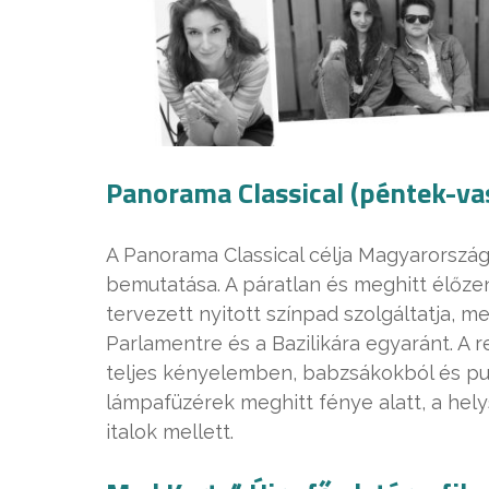
Panorama Classical (péntek-va
A Panorama Classical célja Magyarorszá
bemutatása. A páratlan és meghitt élőze
tervezett nyitott színpad szolgáltatja, m
Parlamentre és a Bazilikára egyaránt. A 
teljes kényelemben, babzsákokból és pu
lámpafüzérek meghitt fénye alatt, a helys
italok mellett.