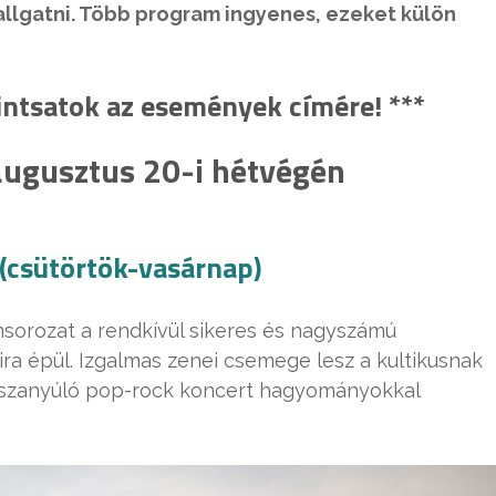
hallgatni. Több program ingyenes, ezeket külön
tintsatok az események címére! ***
ugusztus 20-i hétvégén
 (csütörtök-vasárnap)
sorozat a rendkívül sikeres és nagyszámú
ra épül. Izgalmas zenei csemege lesz a kultikusnak
isszanyúló pop-rock koncert hagyományokkal