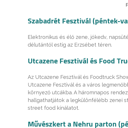
F
Szabadrét Fesztivál (péntek-v
Elektronikus és élő zene, jókedv, napsüté
délutántól estig az Erzsébet téren.
Utcazene Fesztivál és Food Tr
Az Utcazene Fesztivál és Foodtruck Sh
Utcazene Fesztivál és a város legmenőbb
környező utcákba. A háromnapos rendezv
hallgathatjátok a legkülönfélébb zenei s
street food kínálatot.
Művészkert a Nehru parton (pé