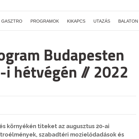
GASZTRO
PROGRAMOK
KIKAPCS
UTAZÁS
BALATON
rogram Budapesten
-i hétvégén // 2022
s környékén titeket az augusztus 20-ai
sztroélmények, szabadtéri mozielődadások és