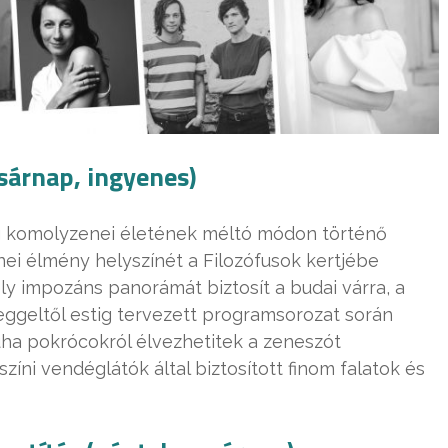
sárnap, ingyenes)
g komolyzenei életének méltó módon történő
nei élmény helyszínét a Filozófusok kertjébe
ely impozáns panorámát biztosít a budai várra, a
reggeltől estig tervezett programsorozat során
ha pokrócokról élvezhetitek a zeneszót
zíni vendéglátók által biztosított finom falatok és