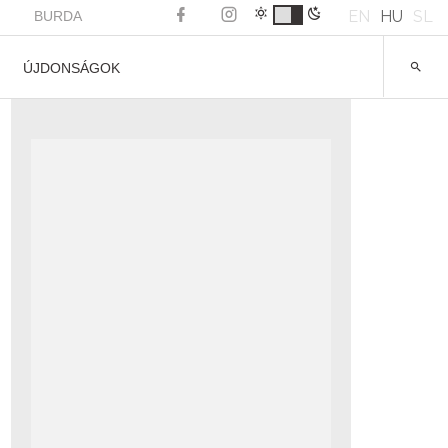
EN
HU
SL
BURDA
ÚJDONSÁGOK