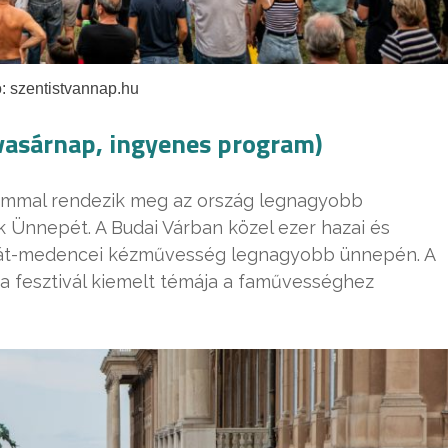
: szentistvannap.hu
asárnap, ingyenes program)
kalommal rendezik meg az ország legnagyobb
k Ünnepét. A Budai Várban közel ezer hazai és
pát-medencei kézművesség legnagyobb ünnepén. A
a fesztivál kiemelt témája a faművességhez