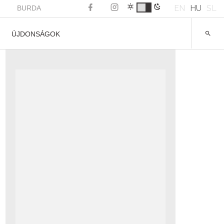
EN
HU
SL
BURDA
ÚJDONSÁGOK