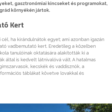
yeket, gasztronómiai kincseket és programokat,
grád környékén jártok.
tó Kert
 cél, ha kirándulnátok egyet; ami azonban igazán
lható vadbemutató kert. Eredetileg a közelben
kola tanulóinak oktatására alakították ki a
k által is kedvelt látnivalóvá vált. A hatalmas
 gímszarvasok, kecskék és vaddisznók, a
nformációs táblákat követve lovakkal és