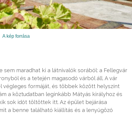
A kép forrása
em maradhat ki a látnivalók sorából: a Fellegvár
onyból és a tetején magasodó várból áll. A vár
l végleges formáját, és többek között helyszínt
, ám a köztudatban leginkább Mátyás királyhoz és
ik sok időt töltöttek itt. Az épület bejárása
t a benne található kiállítás és a lenyűgöző