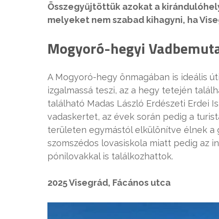
Összegyűjtöttük azokat a kirándulóhel
melyeket nem szabad kihagyni, ha Vise
Mogyoró-hegyi Vadbemuta
A Mogyoró-hegy önmagában is ideális úti
izgalmassá teszi, az a hegy tetején talá
található Madas László Erdészeti Erdei Is
vadaskertet, az évek során pedig a turistá
területen egymástól elkülönítve élnek a
szomszédos lovasiskola miatt pedig az i
pónilovakkal is találkozhattok.
2025 Visegrád, Fácános utca