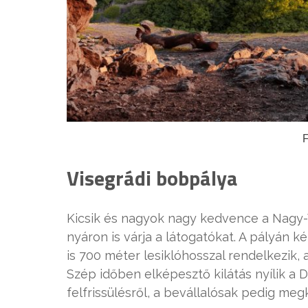
F
Visegrádi bobpálya
Kicsik és nagyok nagy kedvence a Nagy-V
nyáron is várja a látogatókat. A pályán k
is 700 méter lesiklóhosszal rendelkezik,
Szép időben elképesztő kilátás nyílik a 
felfrissülésről, a bevállalósak pedig megk