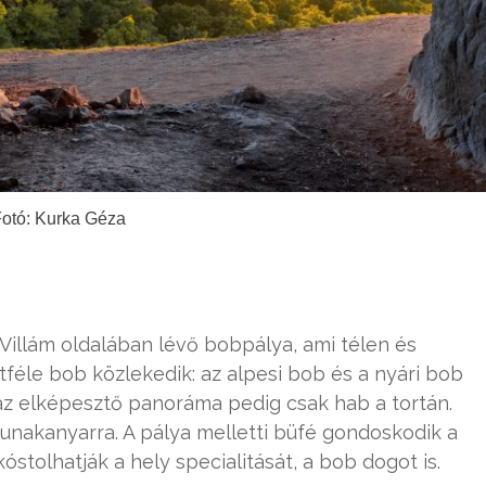
otó: Kurka Géza
illám oldalában lévő bobpálya, ami télen és
étféle bob közlekedik: az alpesi bob és a nyári bob
 az elképesztő panoráma pedig csak hab a tortán.
Dunakanyarra. A pálya melletti büfé gondoskodik a
óstolhatják a hely specialitását, a bob dogot is.