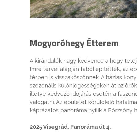
Mogyoróhegy Étterem
A kirándulók nagy kedvence a hegy tete
Imre tervei alapján fából építették, az é
térben is visszaköszönnek. A házias kony
szezonális különlegességeken át az örök
illetve kedvező időjárás esetén a faszene
válogatni. Az épületet körülölelő hatalm
káprázatos panoráma nyílik a Börzsöny h
2025 Visegrád, Panoráma út 4.