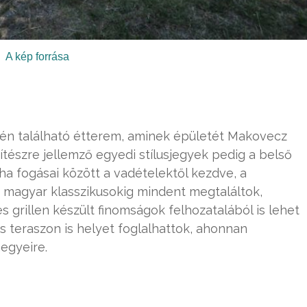
A kép forrása
jén található étterem, aminek épületét Makovecz
pítészre jellemző egyedi stílusjegyek pedig a belső
ha fogásai között a vadételektől kezdve, a
 magyar klasszikusokig mindent megtaláltok,
s grillen készült finomságok felhozatalából is lehet
as teraszon is helyet foglalhattok, ahonnan
egyeire.