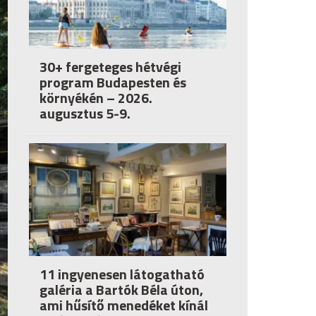
30+ fergeteges hétvégi
program Budapesten és
környékén – 2026.
augusztus 5-9.
11 ingyenesen látogatható
galéria a Bartók Béla úton,
ami hűsítő menedéket kínál