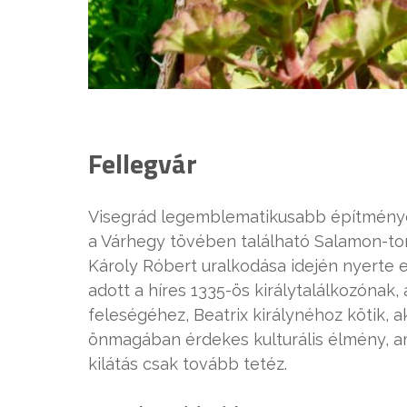
Fellegvár
Visegrád legemblematikusabb építménye s
a Várhegy tövében található Salamon-tor
Károly Róbert uralkodása idején nyerte e
adott a híres 1335-ös királytalálkozónak
feleségéhez, Beatrix királynéhoz kötik, ak
önmagában érdekes kulturális élmény, ami
kilátás csak tovább tetéz.