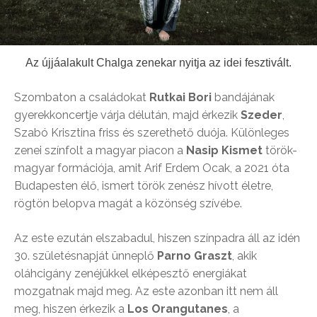
Az újjáalakult Chalga zenekar nyitja az idei fesztivált.
Szombaton a családokat
Rutkai Bori
bandájának
gyerekkoncertje várja délután, majd érkezik
Szeder
,
Szabó Krisztina friss és szerethető duója. Különleges
zenei színfolt a magyar piacon a
Nasip Kismet
török-
magyar formációja, amit Arif Erdem Ocak, a 2021 óta
Budapesten élő, ismert török zenész hívott életre,
rögtön belopva magát a közönség szívébe.
Az este ezután elszabadul, hiszen színpadra áll az idén
30. születésnapját ünneplő
Parno Graszt
, akik
oláhcigány zenéjükkel elképesztő energiákat
mozgatnak majd meg. Az este azonban itt nem áll
meg, hiszen érkezik a
Los Orangutanes
, a