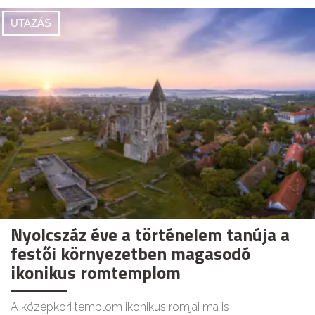
UTAZÁS
Nyolcszáz éve a történelem tanúja a
festői környezetben magasodó
ikonikus romtemplom
A középkori templom ikonikus romjai ma is