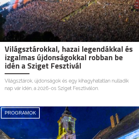
Világsztárokkal, hazai legendákkal és
izgalmas újdonságokkal robban be
idén a Sziget Fesztivál
Világsztárok, újdonságok és egy kihagyhatatlan nulladik
nap vár idén, a 2026-os Sziget Fesztiválon.
PROGRAMOK