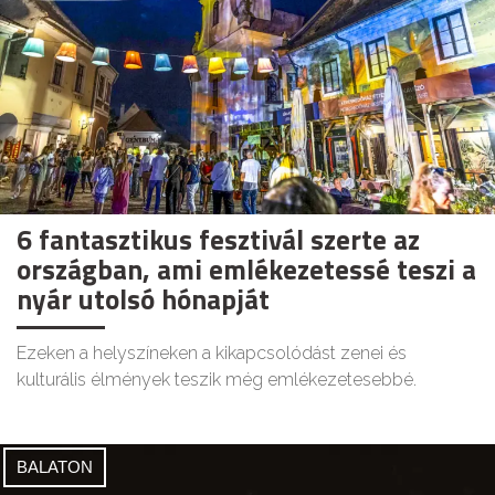
6 fantasztikus fesztivál szerte az
országban, ami emlékezetessé teszi a
nyár utolsó hónapját
Ezeken a helyszíneken a kikapcsolódást zenei és
kulturális élmények teszik még emlékezetesebbé.
BALATON