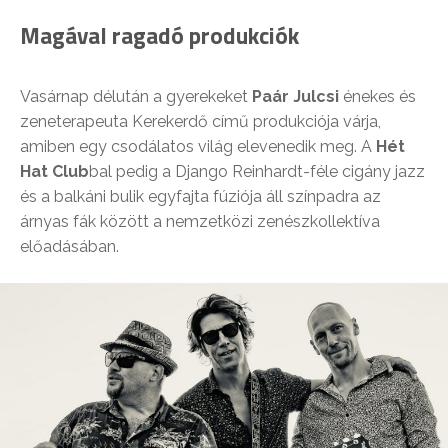
Magával ragadó produkciók
Vasárnap délután a gyerekeket
Paár Julcsi
énekes és
zeneterapeuta Kerekerdő című produkciója várja,
amiben egy csodálatos világ elevenedik meg. A
Hét
Hat Club
bal pedig a Django Reinhardt-féle cigány jazz
és a balkáni bulik egyfajta fúziója áll színpadra az
árnyas fák között a nemzetközi zenészkollektíva
előadásában.