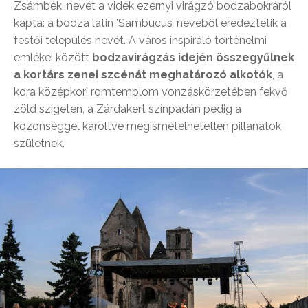
Zsámbék, nevét a vidék ezernyi virágzó bodzabokráról
kapta: a bodza latin ’Sambucus’ nevéből eredeztetik a
festői település nevét. A város inspiráló történelmi
emlékei között
bodzavirágzás idején összegyűlnek
a kortárs zenei szcénát meghatározó alkotók
, a
kora középkori romtemplom vonzáskörzetében fekvő
zöld szigeten, a Zárdakert színpadán pedig a
közönséggel karöltve megismételhetetlen pillanatok
születnek.