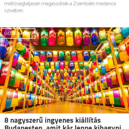
méltóságteljesen magasodnak a Zsámbéki-medence
szívében.
GOODAPEST
8 nagyszerű ingyenes kiállítás
Budapesten, amit kár lenne kihagyni