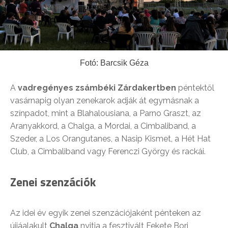
Fotó: Barcsik Géza
A
vadregényes zsámbéki Zárdakertben
péntektől
vasárnapig olyan zenekarok adják át egymásnak a
színpadot, mint a Blahalousiana, a Parno Graszt, az
Aranyakkord, a Chalga, a Mordai, a Cimbaliband, a
Szeder, a Los Orangutanes, a Nasip Kismet, a Hét Hat
Club, a Cimbaliband vagy Ferenczi György és rackái.
Zenei szenzációk
Az idei év egyik zenei szenzációjaként pénteken az
újjáalakult
Chalga
nyitja a fesztivált Fekete Bori