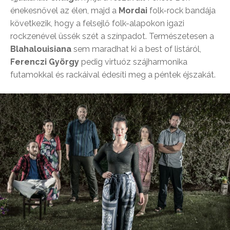
énekesnővel az élen, majd a
Mordai
folk-rock bandája
következik, hogy a felsejlő folk-alapokon igazi
rockzenével üssék szét a színpadot. Természetesen a
Blahalouisiana
sem maradhat ki a best of listáról,
Ferenczi György
pedig virtuóz szájharmonika
futamokkal és rackáival édesíti meg a péntek éjszakát.