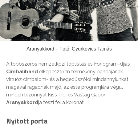
Aranyakkord – Fotó: Gyurkovics Tamás
A többszörös nemzetközi toplistás és Fonogram-díjas
Cimbaliband
elképesztően termékeny bandájának
virtuóz cimbalom- és a hegedűszólói mindannyiunkat
magával ragadnak majd, az este programjára végül
minden bizonnyal Kiss Tibi és Vastag Gábor
Aranyakkord
ja teszi fel a koronát.
Nyitott porta