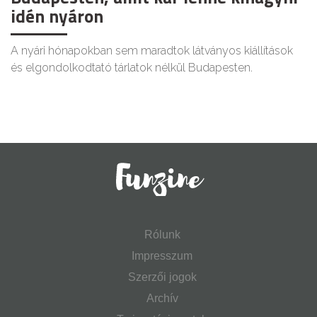
idén nyáron
A nyári hónapokban sem maradtok látványos kiállítások
és elgondolkodtató tárlatok nélkül Budapesten.
Rólunk
Impresszum
Szerzői jogok
Archív