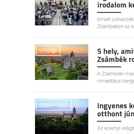
irodalom k
Ismert színészek
Zsámbékon az el
5 hely, ami
UTAZÁS
Zsámbék ro
A Zsámbéki-mede
romantikus hangul
Ingyenes k
GOODAPEST
otthont jú
Az ezernyi virág