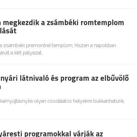
 megkezdik a zsámbéki romtemplom
lását
 zsámbéki premontrei templom, hiszen a napokban
lt a kiírt pályázat.
nyári látnivaló és program az elbűvölő
n
karnyújtásnyira olyan csodálatos helyekre bukkanhatunk,
yáresti programokkal várják az