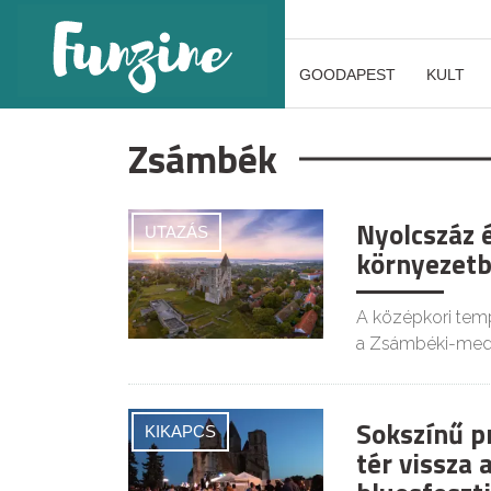
GOODAPEST
KULT
Zsámbék
Nyolcszáz é
UTAZÁS
környezet
A középkori tem
a Zsámbéki-med
Sokszínű p
KIKAPCS
tér vissza