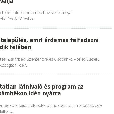
válja
geteges blueskoncertek hozzák el a nyári
ot a festői városba.
 település, amit érdemes felfedezni
ik felében
tes, Zsámbék, Szentendre és Csobánka – települések,
látogatni idén.
tatlan látnivaló és program az
sámbékon idén nyárra
 ragadó, bájos települése Budapesttől mindössze egy
lálható.