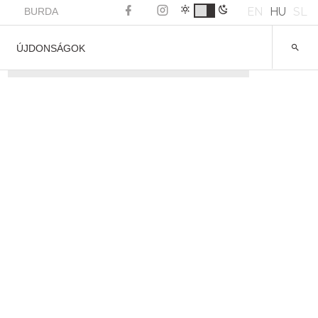
EN
HU
SL
BURDA
ÚJDONSÁGOK