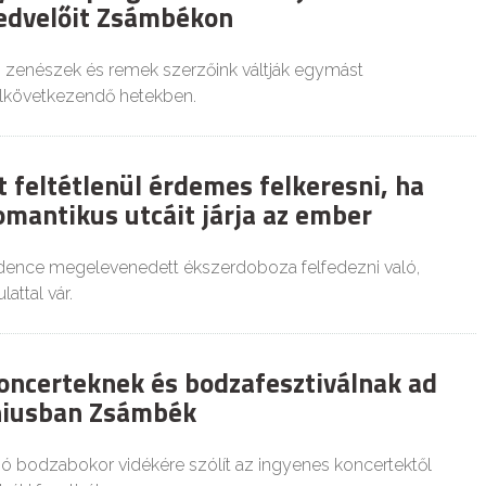
edvelőit Zsámbékon
, zenészek és remek szerzőink váltják egymást
következendő hetekben.
t feltétlenül érdemes felkeresni, ha
mantikus utcáit járja az ember
nce megelevenedett ékszerdoboza felfedezni való,
attal vár.
oncerteknek és bodzafesztiválnak ad
niusban Zsámbék
zó bodzabokor vidékére szólít az ingyenes koncertektől