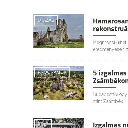
Hamarosan
UTAZÁS
rekonstruá
Megmenekülhet a
eredményesen záru
5 izgalmas 
PROGRAMOK
Zsámbéko
Budapesttől egy 
mint Zsámbék.
Izgalmas n
KULT