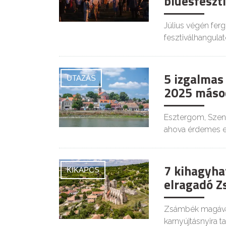
bluesfeszti
Július végén fer
fesztiválhangulat
5 izgalmas
UTAZÁS
2025 másod
Esztergom, Szen
ahova érdemes el
7 kihagyha
KIKAPCS
elragadó Z
Zsámbék magával
karnyújtásnyira ta