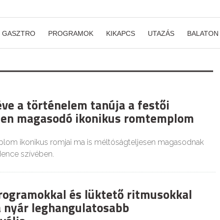
GASZTRO
PROGRAMOK
KIKAPCS
UTAZÁS
BALATON
ve a történelem tanúja a festői
ben magasodó ikonikus romtemplom
plom ikonikus romjai ma is méltóságteljesen magasodnak
ence szívében.
rogramokkal és lüktető ritmusokkal
 a nyár leghangulatosabb