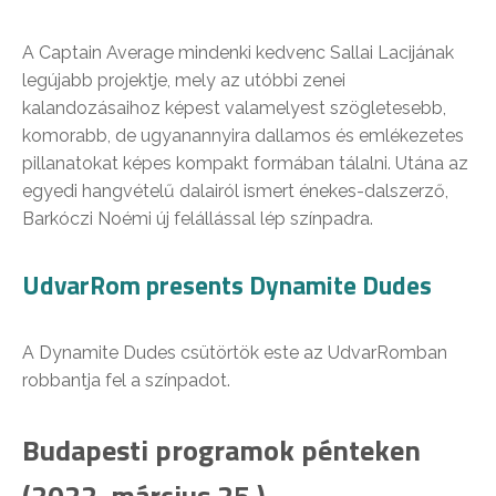
A Captain Average mindenki kedvenc Sallai Lacijának
legújabb projektje, mely az utóbbi zenei
kalandozásaihoz képest valamelyest szögletesebb,
komorabb, de ugyanannyira dallamos és emlékezetes
pillanatokat képes kompakt formában tálalni. Utána az
egyedi hangvételű dalairól ismert énekes-dalszerző,
Barkóczi Noémi új felállással lép színpadra.
UdvarRom presents Dynamite Dudes
A Dynamite Dudes csütörtök este az UdvarRomban
robbantja fel a színpadot.
Budapesti programok pénteken
(2022. március 25.)