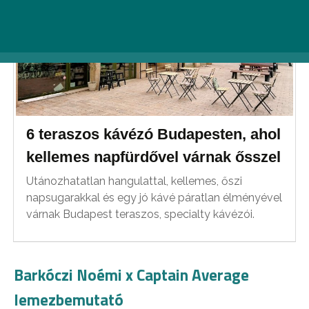
6 teraszos kávézó Budapesten, ahol
kellemes napfürdővel várnak ősszel
Utánozhatatlan hangulattal, kellemes, őszi
napsugarakkal és egy jó kávé páratlan élményével
várnak Budapest teraszos, specialty kávézói.
Barkóczi Noémi x Captain Average
lemezbemutató