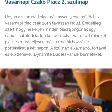
Vasárnapi Czakó Piacz 2. szülinap
Ugyan a szombati piac már lassan 5 éve működik, a
vasárnapi piac csak 2019 tavaszán indult. Eredetileg
azért, hogy ne kelljen minden piacrajongónak egy
napra zsúfolódnia. Idő közben sokat változott mindkét
piac, és mára teljesen más termelők hozzák el
portékáikat a két napon. A szülinap alkalmából tortával
és élő zenével (Dynamite Dudes) várnak benneteket.