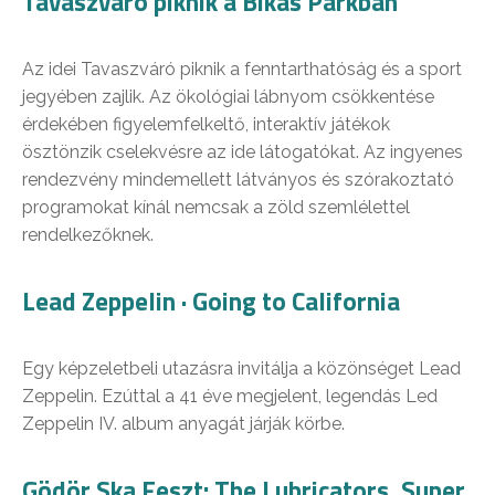
Tavaszváró piknik a Bikás Parkban
Az idei Tavaszváró piknik a fenntarthatóság és a sport
jegyében zajlik. Az ökológiai lábnyom csökkentése
érdekében figyelemfelkeltő, interaktív játékok
ösztönzik cselekvésre az ide látogatókat. Az ingyenes
rendezvény mindemellett látványos és szórakoztató
programokat kínál nemcsak a zöld szemlélettel
rendelkezőknek.
Lead Zeppelin · Going to California
Egy képzeletbeli utazásra invitálja a közönséget Lead
Zeppelin. Ezúttal a 41 éve megjelent, legendás Led
Zeppelin IV. album anyagát járják körbe.
Gödör Ska Feszt: The Lubricators, Super