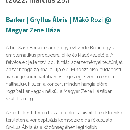
Barker | Gryllus Ábris | Mákó Rozi @
Magyar Zene Háza
A brit Sam Barker már bő egy évtizede Berlin egyik
emblematikus producere, dj-je és kiadóvezetője. A
felvételeit jellemző poliritmiát, szerzeményei textúráját
pazar hangdizájnnal állítja elő. Mindezt első budapesti
live actje során valóban és teljes egészében élőben
hallhatjuk, hiszen a koncert minden hangja előre
rögzített anyagok nélkül, a Magyar Zene Házában
születik meg.
Az est első felében hazai oldalról a kísérleti elektronika
területén a konceptuális kompozíciókra fókuszáló
Gryllus Ábris és a közönségéhez leginkább