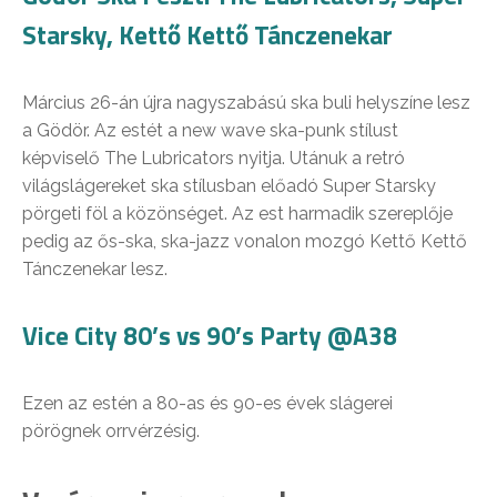
Starsky, Kettő Kettő Tánczenekar
Március 26-án újra nagyszabású ska buli helyszíne lesz
a Gödör. Az estét a new wave ska-punk stílust
képviselő The Lubricators nyitja. Utánuk a retró
világslágereket ska stílusban előadó Super Starsky
pörgeti föl a közönséget. Az est harmadik szereplője
pedig az ős-ska, ska-jazz vonalon mozgó Kettő Kettő
Tánczenekar lesz.
Vice City 80’s vs 90’s Party @A38
Ezen az estén a 80-as és 90-es évek slágerei
pörögnek orrvérzésig.