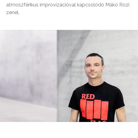
atmoszférikus improvizációval kapcsolódó Mákó Rozi
zenél.