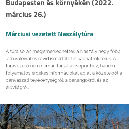
Budapesten és környékén (2022.
március 26.)
Márciusi vezetett Naszálytúra
A túra során megismerkedhettek a Naszály hegy főbb
látnivalóival és rövid ismertetőt is kaphattok róluk. A
túravezető nem némán társul a csoporthoz, hanem
folyamatos érdekes információkat ad át a kőzetekről a
bányászati tevékenységről, a barlangokról és az
élővilágról.