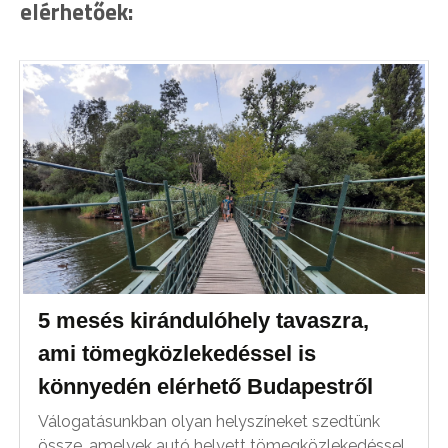
elérhetőek:
5 mesés kirándulóhely tavaszra,
ami tömegközlekedéssel is
könnyedén elérhető Budapestről
Válogatásunkban olyan helyszíneket szedtünk
össze, amelyek autó helyett tömegközlekedéssel