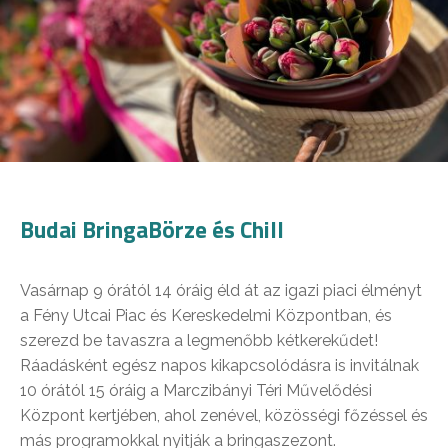
Budai BringaBörze és Chill
Vasárnap 9 órától 14 óráig éld át az igazi piaci élményt
a Fény Utcai Piac és Kereskedelmi Központban, és
szerezd be tavaszra a legmenőbb kétkerekűdet!
Ráadásként egész napos kikapcsolódásra is invitálnak
10 órától 15 óráig a Marczibányi Téri Művelődési
Központ kertjében, ahol zenével, közösségi főzéssel és
más programokkal nyitják a bringaszezont.