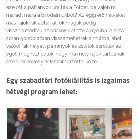
ezelőtt a páfrányok uralták a Földet, de vajon mi
maradt mára a birodalmukból? Az égig érő helyeket
más fajoknak adták át, ők maguk pedig
visszahúzódtak az óriások vetette árnyékba. A séta
során gondolatban visszamehettek a múltba, ahol
valódi fák helyett páfrányok és zsurlók súrolták az
eget, megnézhetitek, hogy ma mely fajok tartoznak
ezen ősi növények leszármazottai közé.
Egy szabadtéri fotókiállítás is izgalmas
hétvégi program lehet: