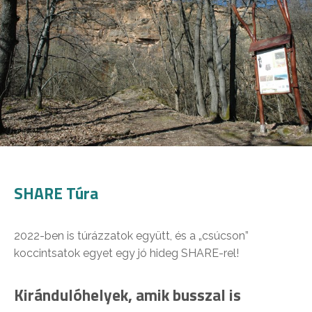
SHARE Túra
2022-ben is túrázzatok együtt, és a „csúcson”
koccintsatok egyet egy jó hideg SHARE-rel!
Kirándulóhelyek, amik busszal is