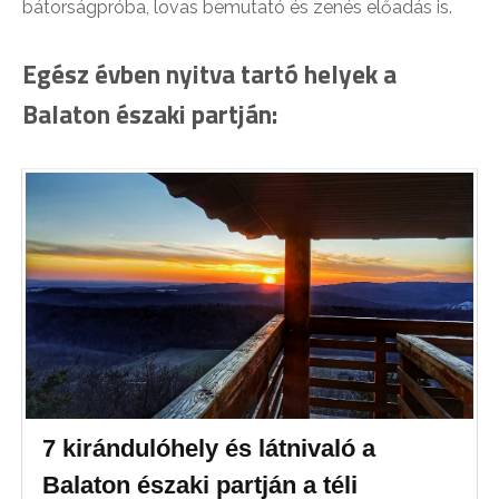
bátorságpróba, lovas bemutató és zenés előadás is.
Egész évben nyitva tartó helyek a
Balaton északi partján:
7 kirándulóhely és látnivaló a
Balaton északi partján a téli