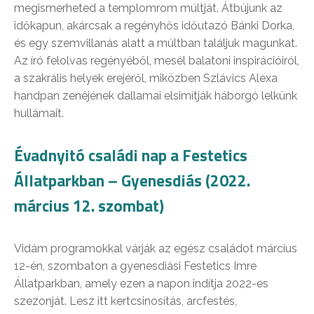
megismerheted a templomrom múltját. Átbújunk az
időkapun, akárcsak a regényhős időutazó Bánki Dorka,
és egy szemvillanás alatt a múltban találjuk magunkat.
Az író felolvas regényéből, mesél balatoni inspirációiról,
a szakrális helyek erejéről, miközben Szlávics Alexa
handpan zenéjének dallamai elsimítják háborgó lelkünk
hullámait.
Évadnyitó családi nap a Festetics
Állatparkban – Gyenesdiás (2022.
március 12. szombat)
Vidám programokkal várják az egész családot március
12-én, szombaton a gyenesdiási Festetics Imre
Állatparkban, amely ezen a napon indítja 2022-es
szezonját. Lesz itt kertcsinosítás, arcfestés,