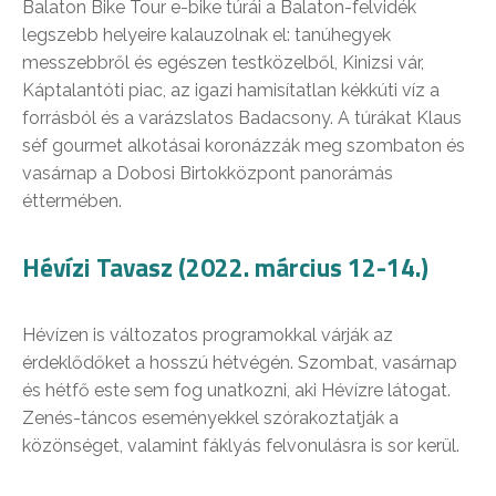
Balaton Bike Tour e-bike túrái a Balaton-felvidék
legszebb helyeire kalauzolnak el: tanúhegyek
messzebbről és egészen testközelből, Kinizsi vár,
Káptalantóti piac, az igazi hamisítatlan kékkúti víz a
forrásból és a varázslatos Badacsony. A túrákat Klaus
séf gourmet alkotásai koronázzák meg szombaton és
vasárnap a Dobosi Birtokközpont panorámás
éttermében.
Hévízi Tavasz (2022. március 12-14.)
Hévízen is változatos programokkal várják az
érdeklődőket a hosszú hétvégén. Szombat, vasárnap
és hétfő este sem fog unatkozni, aki Hévízre látogat.
Zenés-táncos eseményekkel szórakoztatják a
közönséget, valamint fáklyás felvonulásra is sor kerül.