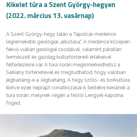
Kikelet túra a Szent György-hegyen
(2022. március 13. vasárnap)
A Szent György-hegy talán a Tapolcai-medence
legremekebb geológiai „alkotása”. A medence közepén
fekvő vulkán geológiai csodáival, valamint páratlan
természeti és gazdag kultúrtörténeti értékeivel
felfedezésre vár. A túra során megismerkedhetsz a
Sárkány történetével és megtudhatod, hogy valóban
jégbarlang-e a Jégbarlang. A hegy szőlő- és borkultúra,
illetve ezek néprajzi vonatkozásai is terítékre kerülnek a
túra során, melynek végén a festői Lengyel-kápolna
fogad.