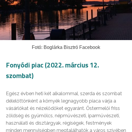
Fotó: Boglárka Bisztró Facebook
Fonyódi piac (2022. március 12.
szombat)
Egész évben heti két alkalommal, szerda és szombat
délelőttönként a környék legnagyobb piaca várja a
vásárlókat és nézelődőket egyaránt. Őstermelői friss
zöldség és gyümölcs, népművészeti, iparművészeti,
használati és dísztárgyak, régiségek, festmények
minden mennyiségben megtalálhatók a város szívében