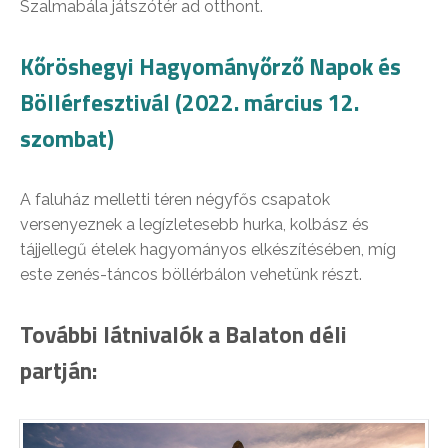
Szalmabála játszótér ad otthont.
Kőröshegyi Hagyományőrző Napok és
Böllérfesztivál (2022. március 12.
szombat)
A faluház melletti téren négyfős csapatok
versenyeznek a legízletesebb hurka, kolbász és
tájjellegű ételek hagyományos elkészítésében, míg
este zenés-táncos böllérbálon vehetünk részt.
További látnivalók a Balaton déli
partján: