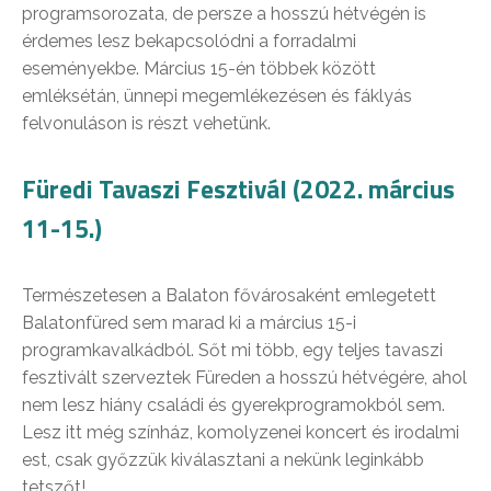
programsorozata, de persze a hosszú hétvégén is
érdemes lesz bekapcsolódni a forradalmi
eseményekbe. Március 15-én többek között
emléksétán, ünnepi megemlékezésen és fáklyás
felvonuláson is részt vehetünk.
Füredi Tavaszi Fesztivál
(2022. március
11-15.)
Természetesen a Balaton fővárosaként emlegetett
Balatonfüred sem marad ki a március 15-i
programkavalkádból. Sőt mi több, egy teljes tavaszi
fesztivált szerveztek Füreden a hosszú hétvégére, ahol
nem lesz hiány családi és gyerekprogramokból sem.
Lesz itt még színház, komolyzenei koncert és irodalmi
est, csak győzzük kiválasztani a nekünk leginkább
tetszőt!