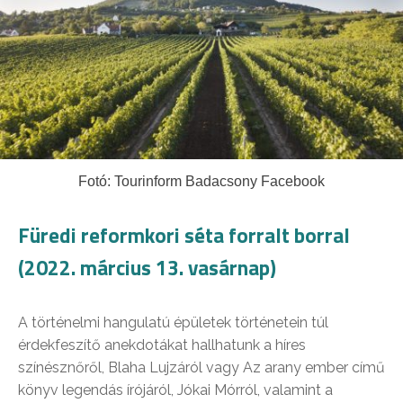
Fotó: Tourinform Badacsony Facebook
Füredi reformkori séta forralt borral
(2022. március 13. vasárnap)
A történelmi hangulatú épületek történetein túl
érdekfeszítő anekdotákat hallhatunk a híres
színésznőről, Blaha Lujzáról vagy Az arany ember című
könyv legendás írójáról, Jókai Mórról, valamint a