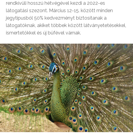
rendkívüli hosszú hétvégével kezdi a 2022-es
látogatási szezont. Március 12-15. között minden
jegytípusból 50% kedvezményt biztosítanak a
látogatóknak, akiket többek között látványetetésekkel,
ismertetőkkel és új büfével várnak.