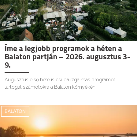
Íme a legjobb programok a héten a
Balaton partján – 2026. augusztus 3-
9.
Augusztus első hete is csupa izgalmas programot
tartogat számotokra a Balaton környékén.
BALATON