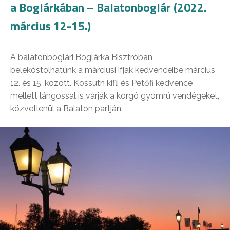
a Boglárkában – Balatonboglár (2022.
március 12-15.)
A balatonboglári Boglárka Bisztróban
belekóstolhatunk a márciusi ifjak kedvenceibe március
12. és 15. között. Kossuth kifli és Petőfi kedvence
mellett lángossal is várják a korgó gyomrú vendégeket,
közvetlenül a Balaton partján.