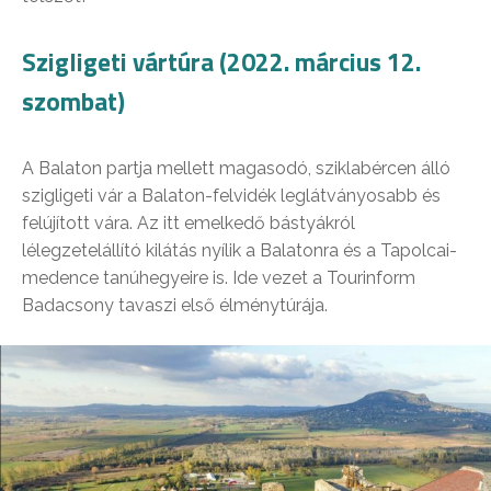
Szigligeti vártúra (2022. március 12.
szombat)
A Balaton partja mellett magasodó, sziklabércen álló
szigligeti vár a Balaton-felvidék leglátványosabb és
felújított vára. Az itt emelkedő bástyákról
lélegzetelállító kilátás nyílik a Balatonra és a Tapolcai-
medence tanúhegyeire is. Ide vezet a Tourinform
Badacsony tavaszi első élménytúrája.