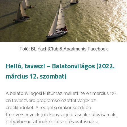
Fotó:
BL YachtClub & Apartments
Facebook
Helló, tavasz! – Balatonvilágos (2022.
március 12. szombat)
A balatonvilágosi kultúrház melletti téren március 12-
én tavaszváró programsorozattal várják az
érdeklődőket. A reggel 9 órakor kezdődő
főzőversenynek, jótékonysági futásnak, sütivásárnak,
betyárbemutatónak és játszótéravatásnak a