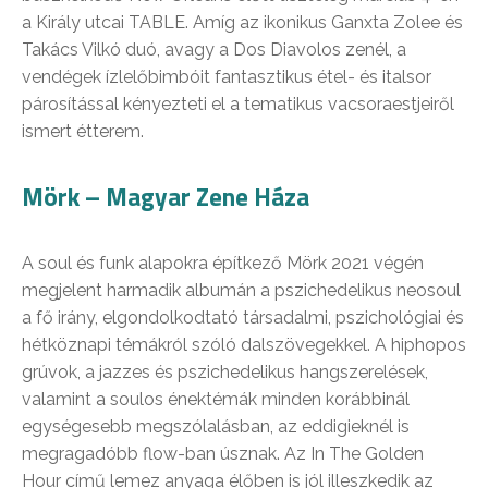
a Király utcai TABLE. Amíg az ikonikus Ganxta Zolee és
Takács Vilkó duó, avagy a Dos Diavolos zenél, a
vendégek ízlelőbimbóit fantasztikus étel- és italsor
párosítással kényezteti el a tematikus vacsoraestjeiről
ismert étterem.
Mörk – Magyar Zene Háza
A soul és funk alapokra építkező Mörk 2021 végén
megjelent harmadik albumán a pszichedelikus neosoul
a fő irány, elgondolkodtató társadalmi, pszichológiai és
hétköznapi témákról szóló dalszövegekkel. A hiphopos
grúvok, a jazzes és pszichedelikus hangszerelések,
valamint a soulos énektémák minden korábbinál
egységesebb megszólalásban, az eddigieknél is
megragadóbb flow-ban úsznak. Az In The Golden
Hour című lemez anyaga élőben is jól illeszkedik az