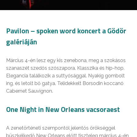
Pavilon – spoken word koncert a Gödör
galériáján
Március 4-én lesz egy kis zenebona, meg a szokásos
szanaszét szedős szószapora. Klasszika és hip-hop.
Elegancia találkozik a suttyósággal. Nyakig gombolt
ing, és letolt bő gatya. Telidekkelt Borsodin koccanó
Cabernet Sauvignon.
One Night in New Orleans vacsoraest
A zenetörténeti szempontól jelentős örökséggel
büszkélkedő New Orleans előtt tiszteleg március 4-én