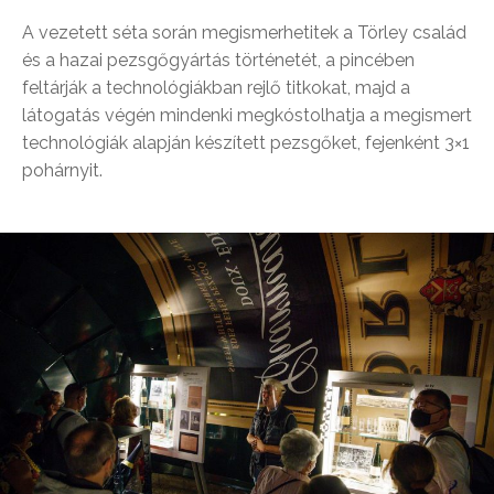
A vezetett séta során megismerhetitek a Törley család
és a hazai pezsgőgyártás történetét, a pincében
feltárják a technológiákban rejlő titkokat, majd a
látogatás végén mindenki megkóstolhatja a megismert
technológiák alapján készített pezsgőket, fejenként 3×1
pohárnyit.