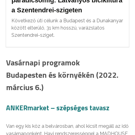
paradicsomig: Látványos biciklitúra
a Szentendrei-szigeten
Következő úti célunk a Budapest és a Dunakanyar
között elterülő, 31 km hosszú, varázslatos
Szentendrei-sziget.
Vasárnapi programok
Budapesten és környékén (2022.
március 6.)
ANKERmarket – szépséges tavasz
Van egy kis köz a belvárosban, ahol kicsit megáll az idő
vasárnaponként. Havi rendszerességgel a MADHOUSE