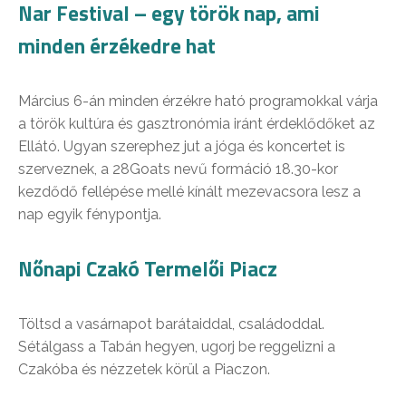
Nar Festival – egy török nap, ami
minden érzékedre hat
Március 6-án minden érzékre ható programokkal várja
a török kultúra és gasztronómia iránt érdeklődőket az
Ellátó. Ugyan szerephez jut a jóga és koncertet is
szerveznek, a 28Goats nevű formáció 18.30-kor
kezdődő fellépése mellé kínált mezevacsora lesz a
nap egyik fénypontja.
Nőnapi Czakó Termelői Piacz
Töltsd a vasárnapot barátaiddal, családoddal.
Sétálgass a Tabán hegyen, ugorj be reggelizni a
Czakóba és nézzetek körül a Piaczon.