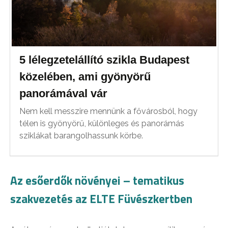
5 lélegzetelállító szikla Budapest
közelében, ami gyönyörű
panorámával vár
Nem kell messzire mennünk a fővárosból, hogy
télen is gyönyörű, különleges és panorámás
sziklákat barangolhassunk körbe.
Az esőerdők növényei – tematikus
szakvezetés az ELTE Füvészkertben