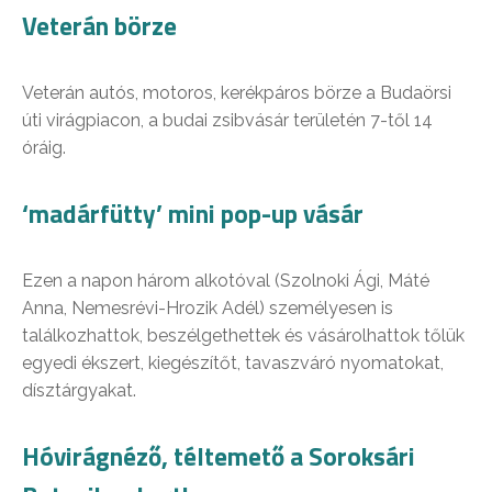
Veterán börze
Veterán autós, motoros, kerékpáros börze a Budaörsi
úti virágpiacon, a budai zsibvásár területén 7-től 14
óráig.
‘madárfütty’ mini pop-up vásár
Ezen a napon három alkotóval (Szolnoki Ági, Máté
Anna, Nemesrévi-Hrozik Adél) személyesen is
találkozhattok, beszélgethettek és vásárolhattok tőlük
egyedi ékszert, kiegészítőt, tavaszváró nyomatokat,
dísztárgyakat.
Hóvirágnéző, téltemető a Soroksári