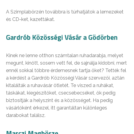
A Szimplabörzén továbbra is túrhatjátok a lemezeket
és CD-ket, kazettákat.
Gardrób Közösségi Vásár a Gödörben
Kinek ne lenne otthon számtalan ruhadarabja, melyet
megunt, kinőtt, sosem vett fel, de sajnálja kidobni, mert
ennél sokkal többre érdemesnek tartja őket? Tették fel
a kérdést a Gardrób Közösségi Vásár szervezői, aztán
kitalálták a ruhavásár ötletét. Te viszed a ruhákat,
táskákat, kiegészítőket, csecsebecséket, ők pedig
biztosítják a helyszínt és a közösséget. Ha pedig
vásárlóként érkezel, itt garantáltan különleges
darabokat találsz.
Marczi Magbörze