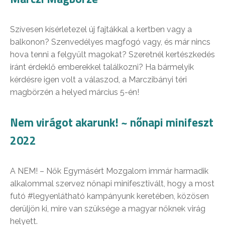
Szívesen kísérletezel új fajtákkal a kertben vagy a
balkonon? Szenvedélyes magfogó vagy, és már nincs
hova tenni a felgyűlt magokat? Szeretnél kertészkedés
iránt érdeklő emberekkel találkozni? Ha bármelyik
kérdésre igen volt a válaszod, a Marczibányi téri
magbörzén a helyed március 5-én!
Nem virágot akarunk! ~ nőnapi minifeszt
2022
A NEM! – Nők Egymásért Mozgalom immár harmadik
alkalommal szervez nőnapi minifesztivált, hogy a most
futó #legyenlátható kampányunk keretében, közösen
derüljön ki, mire van szüksége a magyar nőknek virág
helyett.