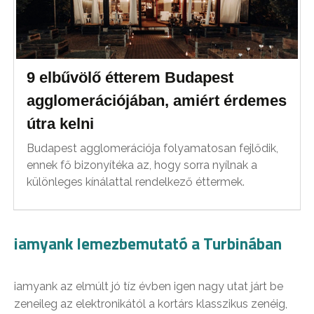
9 elbűvölő étterem Budapest
agglomerációjában, amiért érdemes
útra kelni
Budapest agglomerációja folyamatosan fejlődik,
ennek fő bizonyítéka az, hogy sorra nyílnak a
különleges kínálattal rendelkező éttermek.
iamyank lemezbemutató a Turbinában
iamyank az elmúlt jó tíz évben igen nagy utat járt be
zeneileg az elektronikától a kortárs klasszikus zenéig,