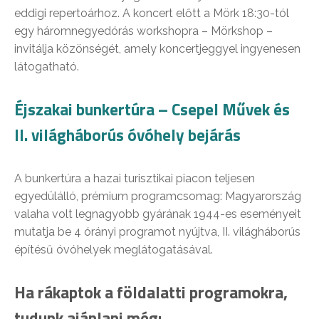
eddigi repertoárhoz. A koncert előtt a Mörk 18:30-tól
egy háromnegyedórás workshopra – Mörkshop –
invitálja közönségét, amely koncertjeggyel ingyenesen
látogatható.
Éjszakai bunkertúra – Csepel Művek és
II. világháborús óvóhely bejárás
A bunkertúra a hazai turisztikai piacon teljesen
egyedülálló, prémium programcsomag: Magyarország
valaha volt legnagyobb gyárának 1944-es eseményeit
mutatja be 4 órányi programot nyújtva, II. világháborús
építésű óvóhelyek meglátogatásával.
Ha rákaptok a földalatti programokra,
tudunk ajánlani még: