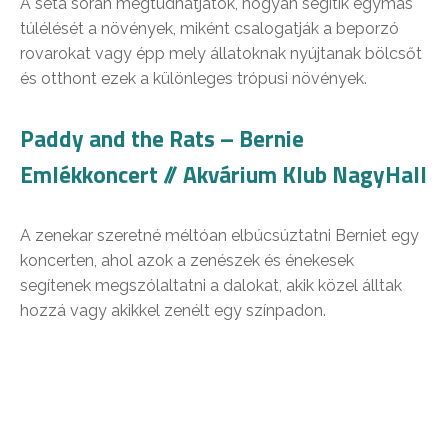
A séta során megtudhatjátok, hogyan segítik egymás
túlélését a növények, miként csalogatják a beporzó
rovarokat vagy épp mely állatoknak nyújtanak bölcsőt
és otthont ezek a különleges trópusi növények.
Paddy and the Rats – Bernie
Emlékkoncert // Akvárium Klub NagyHall
A zenekar szeretné méltóan elbúcsúztatni Berniet egy
koncerten, ahol azok a zenészek és énekesek
segítenek megszólaltatni a dalokat, akik közel álltak
hozzá vagy akikkel zenélt egy színpadon.