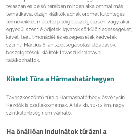
teraszán és belső tereiben minden alkalommal más
tematikával dizájn kiállítók adnak örömet különleges
termékeikkel, mellette pedig beszélgetősen, vagy akár
egyedül szemlélődjetek, igyatok sörkülönlegességeket,
kávét, teát, limonádét és eszegessetek kedvetek
szerint! Március 6-án szépségápolási előadások,
beszélgetések, kiállítók tavaszi kínálatával
találkozhattok.
Kikelet Túra a Hármashatárhegyen
Tavaszköszöntő túra a Hármashatárhegy ösvényein.
Kezdők is csatlakozhatnak. A táv kb. 10-12 km, nagy
szintkülönbség nem várható.
Ha önállóan indulnátok túrázni a