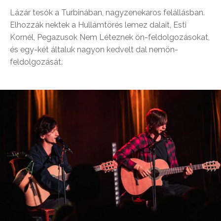
Lázár tesók a Turbinában, nagyzenekaros felállásban.
Elhozzák nektek a Hullámtörés lemez dalait, Esti
Kornél, Pegazusok Nem Léteznek ön-feldolgozásokat,
és egy-két általuk nagyon kedvelt dal nemön-
feldolgozását.