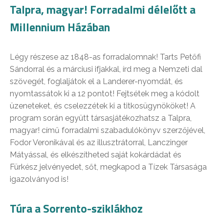
Talpra, magyar! Forradalmi délelőtt a
Millennium Házában
Légy részese az 1848-as forradalomnak! Tarts Petőfi
Sándorral és a márciusi ifjakkal, írd meg a Nemzeti dal
szövegét, foglaljátok el a Landerer-nyomdát, és
nyomtassátok ki a 12 pontot! Fejtsétek meg a kódolt
üzeneteket, és cselezzétek ki a titkosügynököket! A
program során együtt társasjátékozhatsz a Talpra,
magyar! című forradalmi szabadulókönyv szerzőjével,
Fodor Veronikával és az illusztrátorral, Lanczinger
Mátyással, és elkészítheted saját kokárdádat és
Fürkész jelvényedet, sőt, megkapod a Tízek Társasága
igazolványod is!
Túra a Sorrento-sziklákhoz