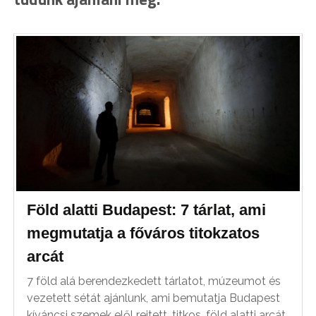
Föld alatti Budapest: 7 tárlat, ami
megmutatja a főváros titokzatos
arcát
7 föld alá berendezkedett tárlatot, múzeumot és
vezetett sétát ajánlunk, ami bemutatja Budapest
kíváncsi szemek elől rejtett, titkos, föld alatti arcát.