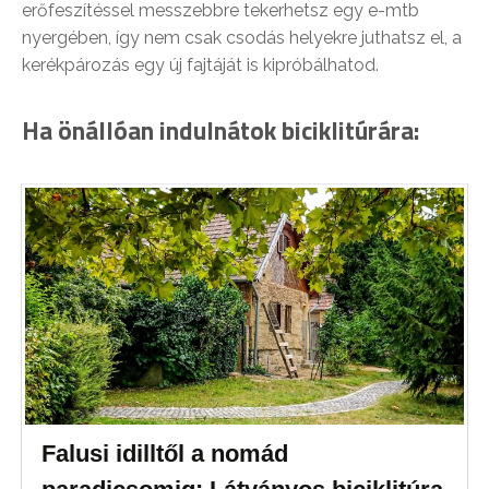
erőfeszítéssel messzebbre tekerhetsz egy e-mtb
nyergében, így nem csak csodás helyekre juthatsz el, a
kerékpározás egy új fajtáját is kipróbálhatod.
Ha önállóan indulnátok biciklitúrára:
Falusi idilltől a nomád