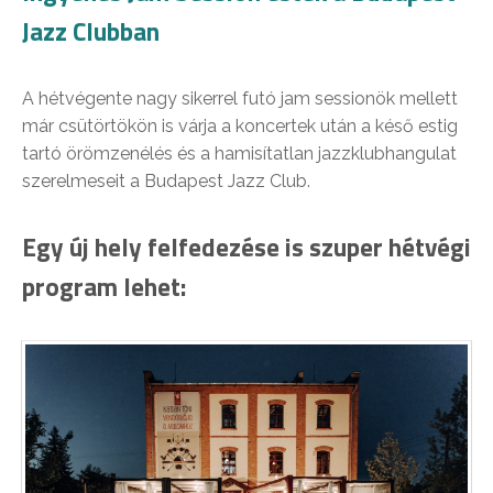
Jazz Clubban
A hétvégente nagy sikerrel futó jam sessionök mellett
már csütörtökön is várja a koncertek után a késő estig
tartó örömzenélés és a hamisítatlan jazzklubhangulat
szerelmeseit a Budapest Jazz Club.
Egy új hely felfedezése is szuper hétvégi
program lehet: