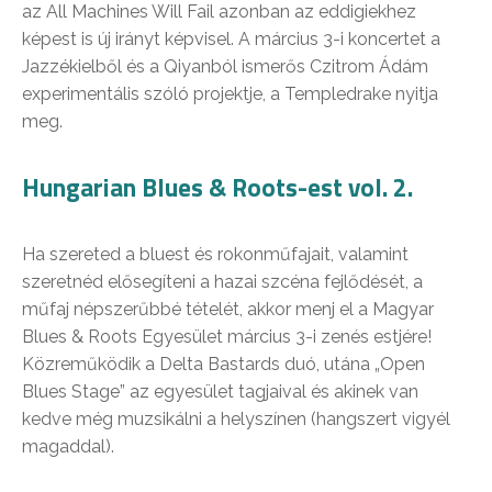
az All Machines Will Fail azonban az eddigiekhez
képest is új irányt képvisel. A március 3-i koncertet a
Jazzékielből és a Qiyanból ismerős Czitrom Ádám
experimentális szóló projektje, a Templedrake nyitja
meg.
Hungarian Blues & Roots-est vol. 2.
Ha szereted a bluest és rokonműfajait, valamint
szeretnéd elősegíteni a hazai szcéna fejlődését, a
műfaj népszerűbbé tételét, akkor menj el a Magyar
Blues & Roots Egyesület március 3-i zenés estjére!
Közreműködik a Delta Bastards duó, utána „Open
Blues Stage” az egyesület tagjaival és akinek van
kedve még muzsikálni a helyszínen (hangszert vigyél
magaddal).