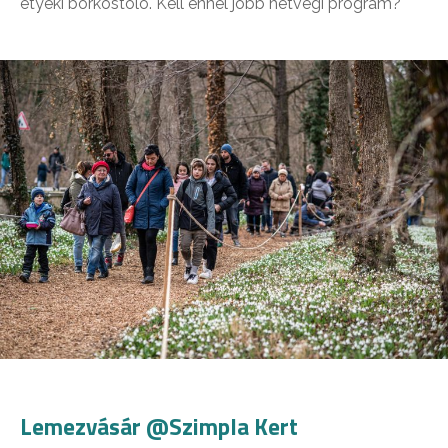
etyeki borkóstoló. Kell ennél jobb hétvégi program?
Lemezvásár @Szimpla Kert