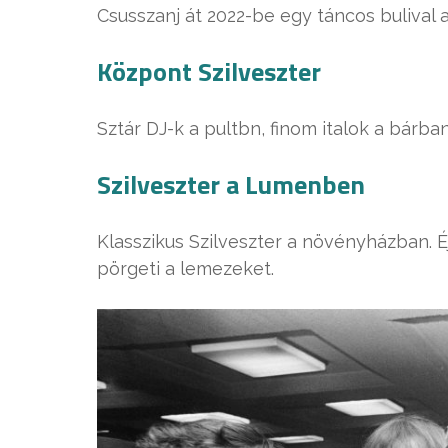
Csusszanj át 2022-be egy táncos bulival a
Központ Szilveszter
Sztár DJ-k a pultbn, finom italok a bárba
Szilveszter a Lumenben
Klasszikus Szilveszter a növényházban. É
pörgeti a lemezeket.