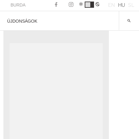
EN
HU
SL
BURDA
ÚJDONSÁGOK