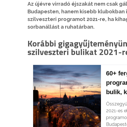
Az újévre virradó éjszakát nem csak gá
Budapesten, hanem kisebb klubokban is
szilveszteri programot 2021-re, ha kih
sorbanállást a ruhatárban.
Korábbi gigagyűjteményünk
szilveszteri bulikat 2021-r
60+ fer
progra
bulik, 
Összegyűj
2021-es el
programot,
Budapest