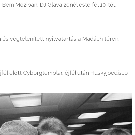
 Bem Moziban. DJ Glava zenél este fél 10-től.
n és végtelenített nyitvatartás a Madách téren.
jfél előtt Cyborgtemplar, éjfél után Huskyjoedisco