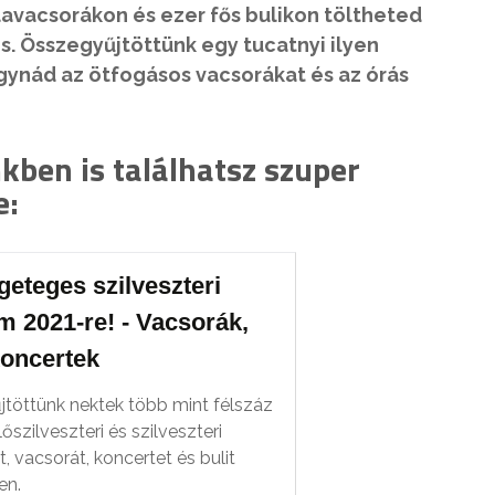
lavacsorákon és ezer fős bulikon töltheted
. Összegyűjtöttünk egy tucatnyi ilyen
agynád az ötfogásos vacsorákat és az órás
ben is találhatsz szuper
e:
geteges szilveszteri
m 2021-re! - Vacsorák,
koncertek
töttünk nektek több mint félszáz
őszilveszteri és szilveszteri
 vacsorát, koncertet és bulit
en.