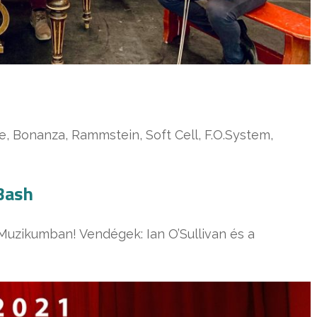
, Bonanza, Rammstein, Soft Cell, F.O.System,
 Bash
a Muzikumban! Vendégek: Ian O’Sullivan és a