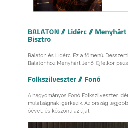
BALATON // Lidérc // Menyhárt
Bisztro
Balaton és Lidérc. Ez a főmenü. Desszert
Balatonhoz Menyhárt Jenő. Éjfélkor pezs
Folkszilveszter // Fonó
A hagyományos Fonó Folkszilveszter id
mulatságnak ígérkezik. Az ország legjobb 
óévet, és köszönti az újat.