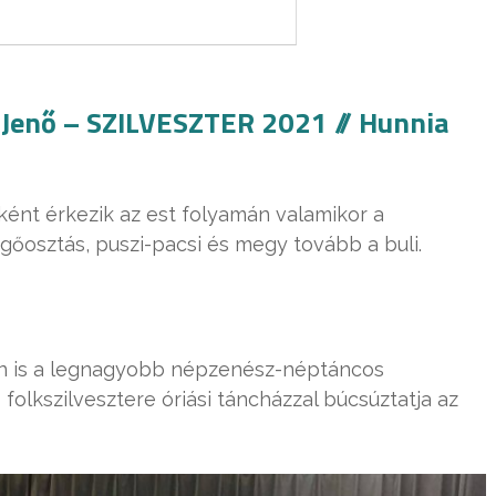
 Jenő – SZILVESZTER 2021 // Hunnia
ként érkezik az est folyamán valamikor a
gőosztás, puszi-pacsi és megy tovább a buli.
én is a legnagyobb népzenész-néptáncos
folkszilvesztere óriási táncházzal búcsúztatja az