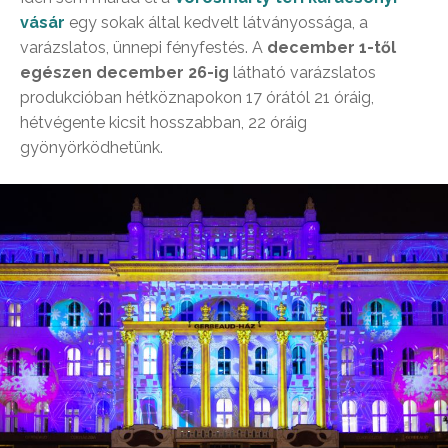
vásár
egy sokak által kedvelt látványossága, a
varázslatos, ünnepi fényfestés. A
december 1-től
egészen december 26-ig
látható varázslatos
produkcióban hétköznapokon 17 órától 21 óráig,
hétvégente kicsit hosszabban, 22 óráig
gyönyörködhetünk.