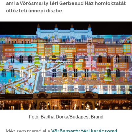
ami a Vörösmarty téri Gerbeaud Ház homlokzatát
öltözteti ünnepi díszbe.
Fotó: Bartha Dorka/Budapest Brand
Idén sem marad el a
Vörösmarty téri karácsonyi