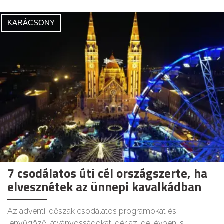
KARÁCSONY
7 csodálatos úti cél országszerte, ha
elvesznétek az ünnepi kavalkádban
Az adventi időszak csodálatos programokat és
lenyűgöző látványosságokat ígér az idei évben is.