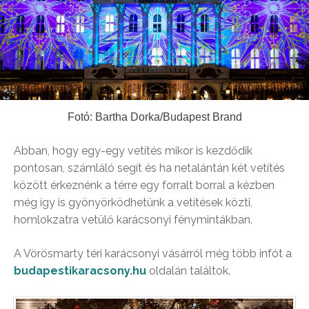
Fotó: Bartha Dorka/Budapest Brand
Abban, hogy egy-egy vetítés mikor is kezdődik
pontosan, számláló segít és ha netalántán két vetítés
között érkeznénk a térre egy forralt borral a kézben
még így is gyönyörködhetünk a vetítések közti,
homlokzatra vetülő karácsonyi fénymintákban.
A Vörösmarty téri karácsonyi vásárról még több infót a
budapestikaracsony.hu
oldalán találtok.