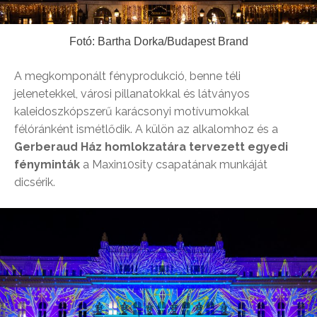
Fotó: Bartha Dorka/Budapest Brand
A megkomponált fényprodukció, benne téli
jelenetekkel, városi pillanatokkal és látványos
kaleidoszkópszerű karácsonyi motívumokkal
félóránként ismétlődik. A külön az alkalomhoz és a
Gerberaud Ház homlokzatára tervezett egyedi
fényminták
a Maxin10sity csapatának munkáját
dicsérik.