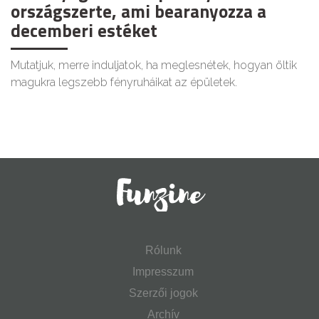
országszerte, ami bearanyozza a
decemberi estéket
Mutatjuk, merre induljatok, ha meglesnétek, hogyan öltik
magukra legszebb fényruháikat az épületek.
Rólunk
Impresszum
Szerzői jogok
Archív