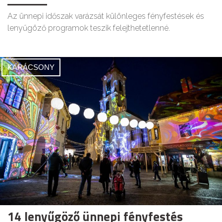
Az ünnepi időszak varázsát különleges fényfestések és
lenyűgöző programok teszik felejthetetlenné.
KARÁCSONY
14 lenyűgöző ünnepi fényfestés