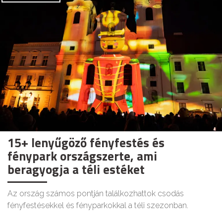
15+ lenyűgöző fényfestés és
fénypark országszerte, ami
beragyogja a téli estéket
Az ország számos pontján találkozhattok csodás
fényfestésekkel és fényparkokkal a téli szezonban.