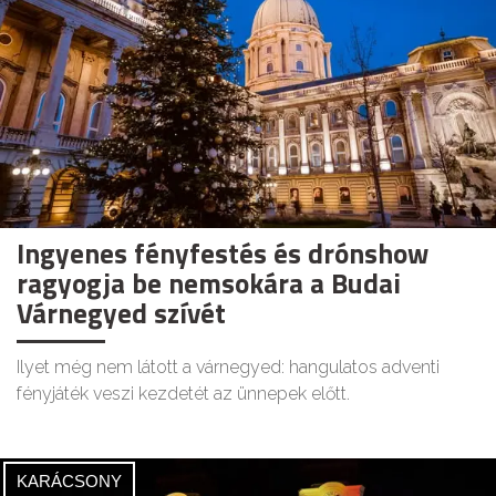
Ingyenes fényfestés és drónshow
ragyogja be nemsokára a Budai
Várnegyed szívét
Ilyet még nem látott a várnegyed: hangulatos adventi
fényjáték veszi kezdetét az ünnepek előtt.
KARÁCSONY