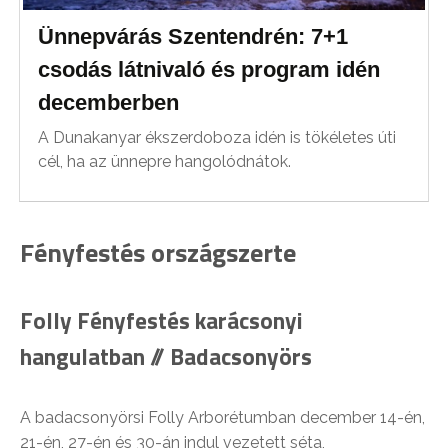
Ünnepvárás Szentendrén: 7+1
csodás látnivaló és program idén
decemberben
A Dunakanyar ékszerdoboza idén is tökéletes úti
cél, ha az ünnepre hangolódnátok.
Fényfestés országszerte
Folly Fényfestés karácsonyi
hangulatban // Badacsonyörs
A badacsonyörsi Folly Arborétumban december 14-én,
21-én, 27-én és 30-án indul vezetett séta,