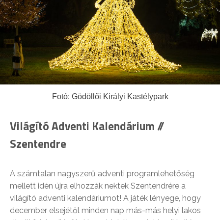
Fotó: Gödöllői Királyi Kastélypark
Világító Adventi Kalendárium //
Szentendre
A számtalan nagyszerű adventi programlehetőség
mellett idén újra elhozzák nektek Szentendrére a
világító adventi kalendáriumot! A játék lényege, hogy
december elsejétől minden nap más-más helyi lakos