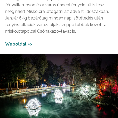
fényvillamoson és a város ünnepi fényein túl is lesz
még miért Miskolcra látogatni az adventi időszakban.
Január 6-ig bezárólag minden nap, sötétedés után
fényinstallációk varázsolják széppé többek között a
miskolctapolcai Csónakázó-tavat is.
Weboldal >>