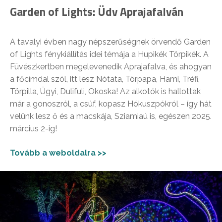
Garden of Lights: Üdv Aprajafalván
A tavalyi évben nagy népszerűségnek örvendő Garden
of Lights fénykiállítás idei témája a Hupikék Törpikék. A
Füvészkertben megelevenedik Aprajafalva, és ahogyan
a főcímdal szól, itt lesz Nótata, Törpapa, Hami, Tréfi,
Törpilla, Ügyi, Dulifuli, Okoska! Az alkotók is hallottak
már a gonoszról, a csúf, kopasz Hókuszpókról – így hát
velünk lesz ő és a macskája, Sziamiaú is, egészen 2025.
március 2-ig!
Tovább a weboldalra >>