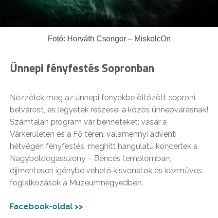
Fotó: Horváth Csongor – MiskolcOn
Ünnepi fényfestés Sopronban
Nézzétek meg az ünnepi fényekbe öltözött soproni
belvárost, és legyetek részesei a közös ünnepvárásnak!
Számtalan program vár benneteket: vásár a
Várkerületen és a Fő téren, valamennyi adventi
hétvégén fényfestés, meghitt hangulatú koncertek a
Nagyboldogasszony – Bencés templomban,
díjmentesen igénybe vehető kisvonatok és kézműves
foglalkozások a Múzeumnegyedben.
Facebook-oldal >>