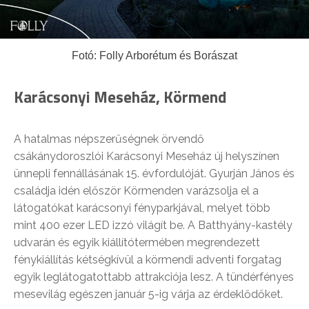
Fotó: Folly Arborétum és Borászat
Karácsonyi Meseház, Körmend
A hatalmas népszerűségnek örvendő
csákánydoroszlói Karácsonyi Meseház új helyszínen
ünnepli fennállásának 15. évfordulóját. Gyurján János és
családja idén először Körmenden varázsolja el a
látogatókat karácsonyi fényparkjával, melyet több
mint 400 ezer LED izzó világít be. A Batthyány-kastély
udvarán és egyik kiállítótermében megrendezett
fénykiállítás kétségkívül a körmendi adventi forgatag
egyik leglátogatottabb attrakciója lesz. A tündérfényes
mesevilág egészen január 5-ig várja az érdeklődőket.