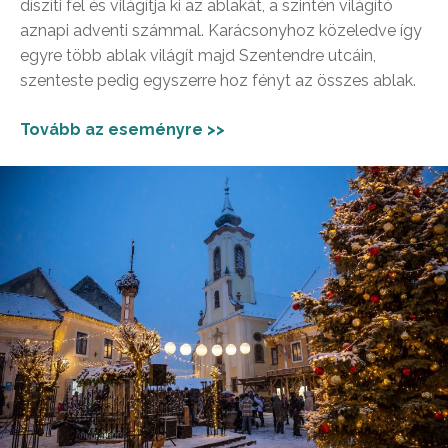
díszíti fel és világítja ki az ablakát, a szintén világító
aznapi adventi számmal. Karácsonyhoz közeledve így
egyre több ablak világít majd Szentendre utcáin,
szenteste pedig egyszerre hoz fényt az összes ablak.
Tovább az eseményre >>