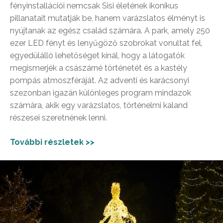
fényinstallációi nemcsak Sisi életének ikonikus
pillanatait mutatják be, hanem varázslatos élményt is
nyújtanak az egész család számára. A park, amely 250
ezer LED fényt és lenyűgöző szobrokat vonultat fel,
egyedülálló lehetőséget kínál, hogy a látogatók
megismerjék a császárné történetét és a kastély
pompás atmoszféráját. Az adventi és karácsonyi
szezonban igazán különleges program mindazok
számára, akik egy varázslatos, történelmi kaland
részesei szeretnének lenni.
További részletek >>