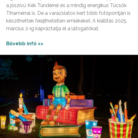
a jószívű Kék Tündérrel és a mindig energikus Tücsök
Tihamérral is. De a varázslatos kert több fotópontján is
készíthettek felejthetetlen emlékeket. A kiállítás 2025.
március 2-ig kápráztatja el a látogatókat.
Bővebb infó >>