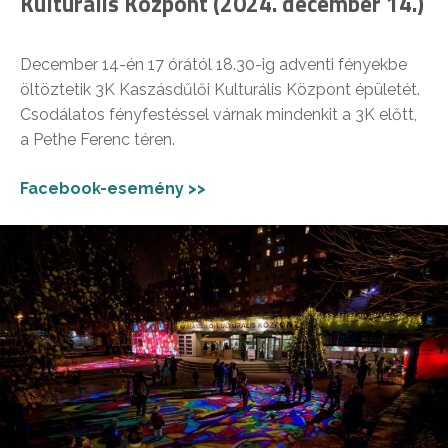
Kulturális Központ (2024. december 14.)
December 14-én 17 órától 18.30-ig adventi fényekbe
öltöztetik 3K Kaszásdűlői Kulturális Központ épületét.
Csodálatos fényfestéssel várnak mindenkit a 3K előtt,
a Pethe Ferenc téren.
Facebook-esemény >>