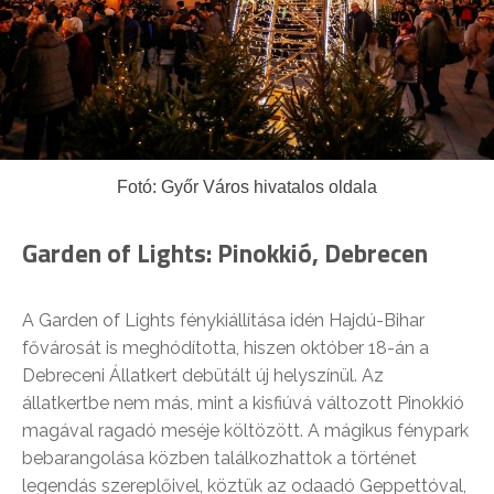
Fotó: Győr Város hivatalos oldala
Garden of Lights: Pinokkió, Debrecen
A Garden of Lights fénykiállítása idén Hajdú-Bihar
fővárosát is meghódította, hiszen október 18-án a
Debreceni Állatkert debütált új helyszínül. Az
állatkertbe nem más, mint a kisfiúvá változott Pinokkió
magával ragadó meséje költözött. A mágikus fénypark
bebarangolása közben találkozhattok a történet
legendás szereplőivel, köztük az odaadó Geppettóval,