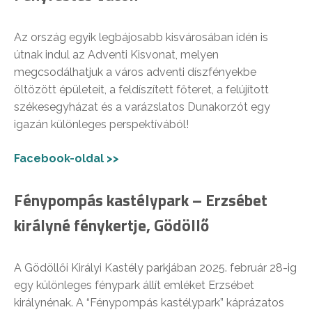
Az ország egyik legbájosabb kisvárosában idén is
útnak indul az Adventi Kisvonat, melyen
megcsodálhatjuk a város adventi díszfényekbe
öltözött épületeit, a feldíszített főteret, a felújított
székesegyházat és a varázslatos Dunakorzót egy
igazán különleges perspektívából!
Facebook-oldal >>
Fénypompás kastélypark – Erzsébet
királyné fénykertje, Gödöllő
A Gödöllői Királyi Kastély parkjában 2025. február 28-ig
egy különleges fénypark állít emléket Erzsébet
királynénak. A “Fénypompás kastélypark” káprázatos