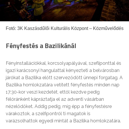
Fotó: 3K Kaszásdűlői Kulturális Központ – Közművelődés
Fényfestés a Bazilikánál
Fényinstallációkkal, korcsolyapályával, szefliponttal és
igazi karácsonyi hangulattal kényezteti a belvárosban
járókat a Bazilika előtt szerveződött ünnepi forgatag. A
Bazilika homlokzatára vetített fényfestés minden nap
17:30-kor veszi kezdetét, ettől kezdve pedig
félóránként kápráztatja el az adventi vásárban
nézelődőket. Addig pedig, míg épp a fényfestésre
várakoztok, a szelfipontról ti magatok is
varázsolhattok egyedi mintát a Bazilika homlokzatára.