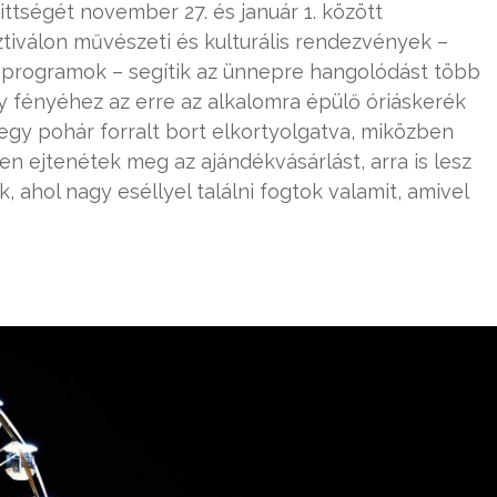
tségét november 27. és január 1. között
ztiválon művészeti és kulturális rendezvények –
v programok – segítik az ünnepre hangolódást több
 fényéhez az erre az alkalomra épülő óriáskerék
gy pohár forralt bort elkortyolgatva, miközben
n ejtenétek meg az ajándékvásárlást, arra is lesz
 ahol nagy eséllyel találni fogtok valamit, amivel