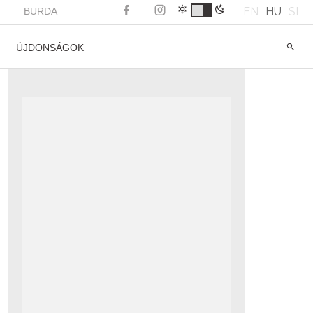
EN
HU
SL
BURDA
ÚJDONSÁGOK