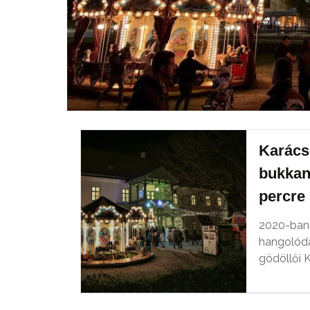
Karács
bukkan
percre
2020-ban 
hangolódá
gödöllői K