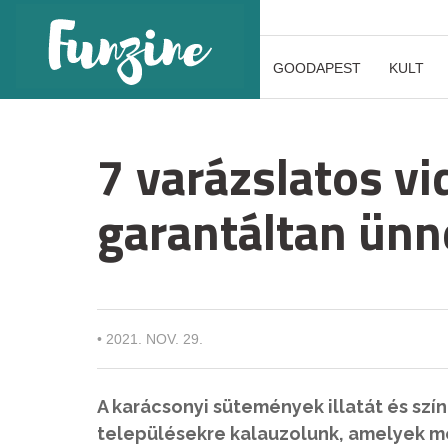
GOODAPEST
KULT
7 varázslatos v
garantáltan ünn
•
2021. NOV. 29.
A karácsonyi sütemények illatát és szí
településekre kalauzolunk, amelyek m