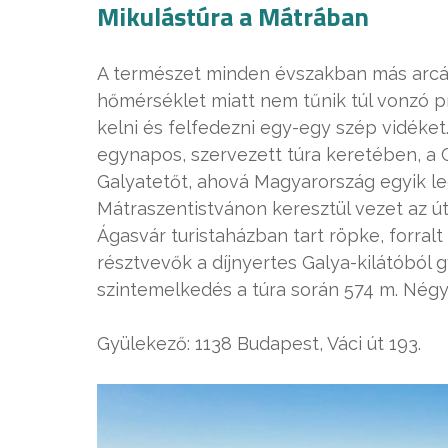
Mikulástúra a Mátrában
A természet minden évszakban más arcát
hőmérséklet miatt nem tűnik túl vonzó 
kelni és felfedezni egy-egy szép vidéke
egynapos, szervezett túra keretében, a 
Galyatetőt, ahová Magyarország egyik 
Mátraszentistvánon keresztül vezet az út
Ágasvár turistaházban tart röpke, forral
résztvevők a díjnyertes Galya-kilátóból
szintemelkedés a túra során 574 m. Négyl
Gyülekező: 1138 Budapest, Váci út 193.