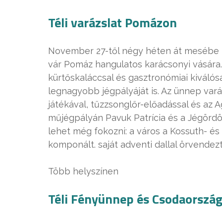
Téli varázslat Pomázon
November 27-től négy héten át mesébe 
vár Pomáz hangulatos karácsonyi vására. A
kürtőskaláccsal és gasztronómiai kiválós
legnagyobb jégpályáját is. Az ünnep var
játékával, tűzzsonglőr-előadással és az 
műjégpályán Pavuk Patrícia és a Jégördö
lehet még fokozni: a város a Kossuth- és 
komponált. saját adventi dallal örvendez
Több helyszínen
Téli Fényünnep és Csodaorszá