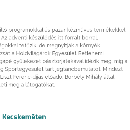
illő programokkal és pazar kézműves termékekkel
z adventi készülődés itt forralt borral,
ágokkal tetőzik, de megnyitják a környék
ázsát a Holdvilágárok Egyesület Betlehemi
Agapé gyülekezet pásztorjátékával idézik meg, míg a
g Sportegyesület tart jégtáncbemutatót. Mindezt
Liszt Ferenc-díjas előadó, Borbély Mihály által
teti meg a látogatókat.
g Kecskeméten