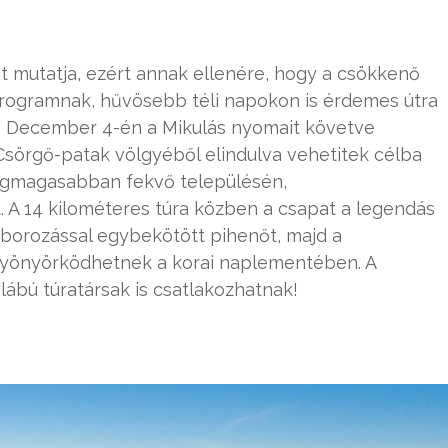
 mutatja, ezért annak ellenére, hogy a csökkenő
programnak, hűvösebb téli napokon is érdemes útra
t. December 4-én a Mikulás nyomait követve
Csörgő-patak völgyéből elindulva vehetitek célba
legmagasabban fekvő településén,
. A 14 kilométeres túra közben a csapat a legendás
t borozással egybekötött pihenőt, majd a
 gyönyörködhetnek a korai naplementében. A
ábú túratársak is csatlakozhatnak!