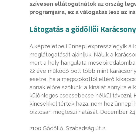
szívesen ellátogatnátok az ország le
programjaira, ez a válogatás lesz az ir
Látogatás a gödöllői Karácson
A képzeletbeli ünnepi expressz egyik ál
meglátogatását ajánljuk. Náluk a karács
mert a hely hangulata mesebirodalomba i
22 éve működő bolt több mint karácsony
esetre, ha a megszokottól eltérő kikapcs
annak előre szólunk: a kínálat annyira e
különleges csecsebecse nélkül távozni. H
kincsekkel tértek haza, nem hoz ünnepi 
biztosan megteszi hatását. December 24-
2100 Gödöllő, Szabadság út 2.