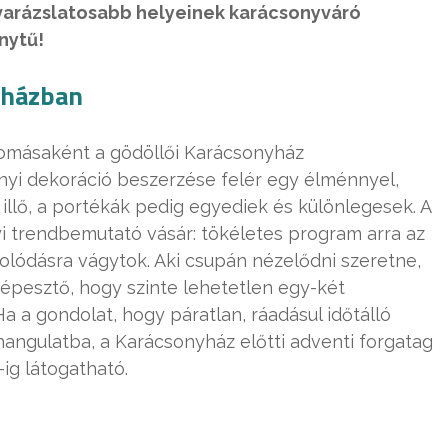
gvarázslatosabb helyeinek karácsonyváró
ánytű!
yházban
lomásaként a gödöllői Karácsonyház
onyi dekoráció beszerzése felér egy élménnyel,
llő, a portékák pedig egyediek és különlegesek. A
i trendbemutató vásár: tökéletes program arra az
olódásra vágytok. Aki csupán nézelődni szeretne,
lképesztő, hogy szinte lehetetlen egy-két
a a gondolat, hogy páratlan, ráadásul időtálló
hangulatba, a Karácsonyház előtti adventi forgatag
ig látogatható.