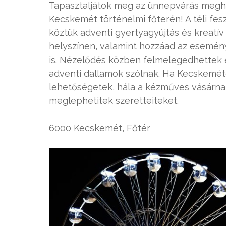
Tapasztaljátok meg az ünnepvárás meghit
Kecskemét történelmi főterén! A téli fes
köztük adventi gyertyagyújtás és kreatí
helyszínen, valamint hozzáad az esemény
is. Nézelődés közben felmelegedhettek e
adventi dallamok szólnak. Ha Kecskeméte
lehetőségetek, hála a kézműves vásárnak,
meglephetitek szeretteiteket.
6000 Kecskemét, Főtér