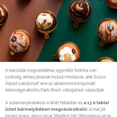
A készülék megvételéhez egymillió forintra van
szükség, ehhez járulnak hozzá mindazok, akik Szűcs
Árpád cukrászséf erre az alkalomra komponált
édességei alkotta Paris Brest-válogatást választják.
A süteménykollekció a Wolt felületén és
a 13 à table!
üzlet bármelyikében megvásárolható:
a már jól
ismert Arany János utcai, Madách téri, Wesselényi utcai,