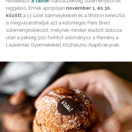
rendelkező
à table!
francia pékség, süteményező és
reggeliző. Ennek apropóján
november 1. és 30.
között
a 13 üzlet bármelyikében és a Wolton keresztül
is megvásárolhatjuk azt a különleges Paris Brest
süteménykollekciót, melynek minden eladott doboza
után a pékség 500 forintot adományoz a Remény a
Leukémiás Gyermekekért Közhasznú Alapítványnak.