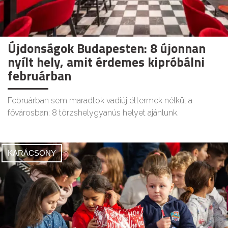
Újdonságok Budapesten: 8 újonnan
nyílt hely, amit érdemes kipróbálni
februárban
Februárban sem maradtok vadiúj éttermek nélkül a
fővárosban: 8 törzshelygyanús helyet ajánlunk.
KARÁCSONY