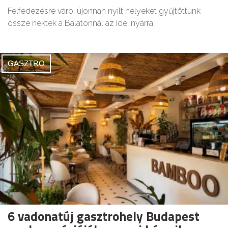
Felfedezésre váró, újonnan nyílt helyeket gyűjtöttünk
össze nektek a Balatonnál az idei nyárra.
GASZTRO
6 vadonatúj gasztrohely Budapest