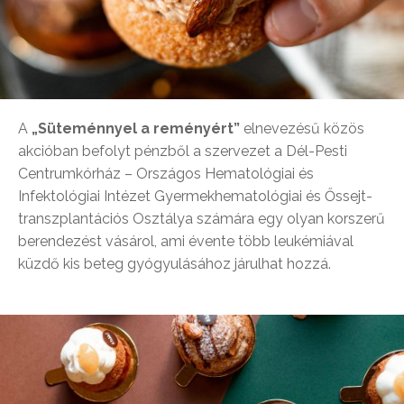
A
„Süteménnyel a reményért”
elnevezésű közös
akcióban befolyt pénzből a szervezet a Dél-Pesti
Centrumkórház – Országos Hematológiai és
Infektológiai Intézet Gyermekhematológiai és Őssejt-
transzplantációs Osztálya számára egy olyan korszerű
berendezést vásárol, ami évente több leukémiával
küzdő kis beteg gyógyulásához járulhat hozzá.