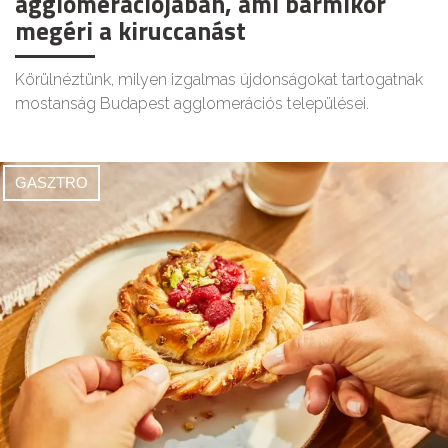
agglomerációjában, ami bármikor
megéri a kiruccanást
Körülnéztünk, milyen izgalmas újdonságokat tartogatnak
mostanság Budapest agglomerációs települései.
GASZTRO