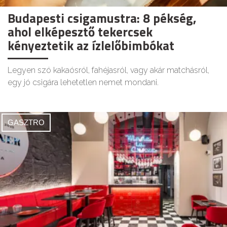
Budapesti csigamustra: 8 pékség,
ahol elképesztő tekercsek
kényeztetik az ízlelőbimbókat
Legyen szó kakaósról, fahéjasról, vagy akár matchásról,
egy jó csigára lehetetlen nemet mondani.
GASZTRO