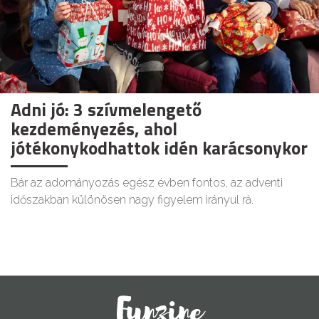
Adni jó: 3 szívmelengető
kezdeményezés, ahol
jótékonykodhattok idén karácsonykor
Bár az adományozás egész évben fontos, az adventi
időszakban különösen nagy figyelem irányul rá.