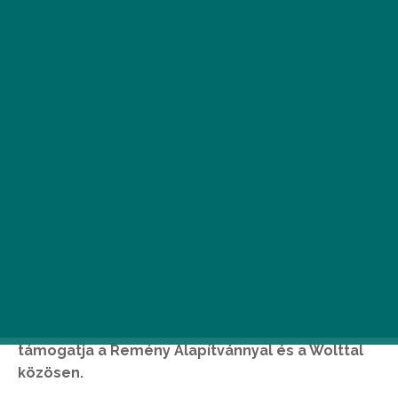
A nem kevesebb, mint 13 budapesti üzlettel
büszkélkedő francia pékség, az à table! idén
ünnepli fennállásának 10. évfordulóját, aminek
alkalmából
leukémiás gyerekek gyógyítását
támogatja a Remény Alapítvánnyal és a Wolttal
közösen.