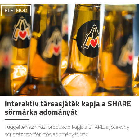
ÉLETMÓD
Interaktív társasjáték kapja a SHARE
sörmárka adományát
Független színházi produkció kapja a SHARE, a jótékony
ser százezer forintos adományát. 250