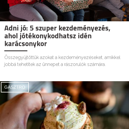
Adni jó: 5 szuper kezdeményezés,
ahol jótékonykodhatsz idén
karácsonykor
Összegyűjtöttük azokat a kezdeményezéseket, amikkel
jobbá tehetitek az ünnepet a rászorulók számára.
GASZTRO