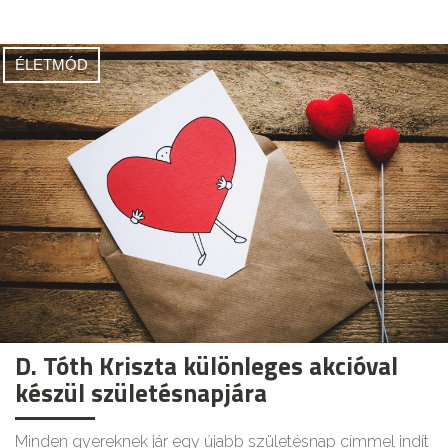
ÉLETMÓD
D. Tóth Kriszta különleges akcióval
készül születésnapjára
Minden gyereknek jár egy újabb születésnap címmel indít