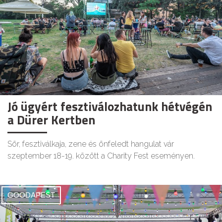
Jó ügyért fesztiválozhatunk hétvégén
a Dürer Kertben
Sör, fesztiválkaja, zene és önfeledt hangulat vár
szeptember 18-19. között a Charity Fest eseményen.
GOODAPEST