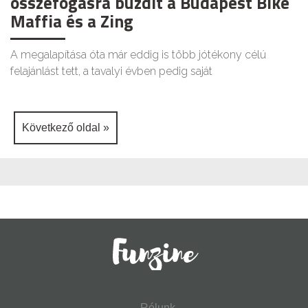
összefogásra buzdít a Budapest Bike
Maffia és a Zing
A megalapítása óta már eddig is több jótékony célú
felajánlást tett, a tavalyi évben pedig saját
Következő oldal »
Rólunk