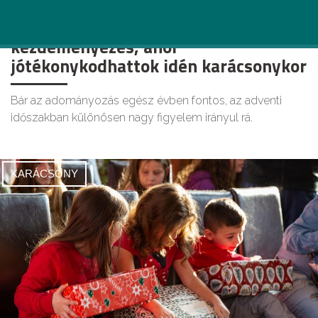
Adni jó: 3 szívmelengető
kezdeményezés, ahol
jótékonykodhattok idén karácsonykor
Bár az adományozás egész évben fontos, az adventi
időszakban különösen nagy figyelem irányul rá.
KARÁCSONY