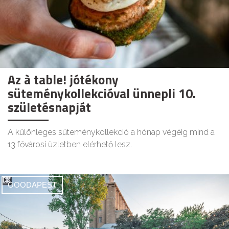
Az à table! jótékony
süteménykollekcióval ünnepli 10.
születésnapját
A különleges süteménykollekció a hónap végéig mind a
13 fővárosi üzletben elérhető lesz.
GOODAPEST