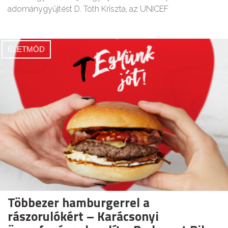
adománygyűjtést D. Tóth Kriszta, az UNICEF
ÉLETMÓD
Többezer hamburgerrel a
rászorulókért – Karácsonyi