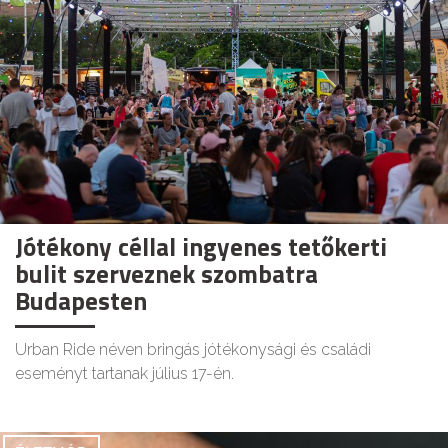
Jótékony céllal ingyenes tetőkerti
bulit szerveznek szombatra
Budapesten
Urban Ride néven bringás jótékonysági és családi
eseményt tartanak július 17-én.