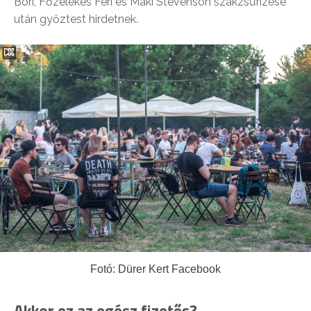
Bori, Főzelékes Feri és Maki Stevenson szakzsűrizése
után győztest hirdetnek.
Fotó: Dürer Kert Facebook
Akkor ez az egész fizetős?