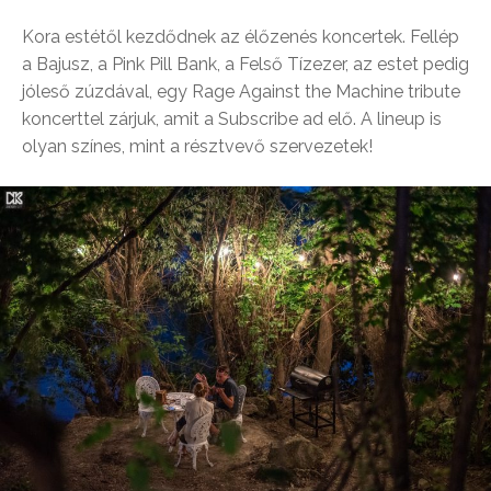
Kora estétől kezdődnek az élőzenés koncertek. Fellép
a Bajusz, a Pink Pill Bank, a Felső Tízezer, az estet pedig
jóleső zúzdával, egy Rage Against the Machine tribute
koncerttel zárjuk, amit a Subscribe ad elő. A lineup is
olyan színes, mint a résztvevő szervezetek!