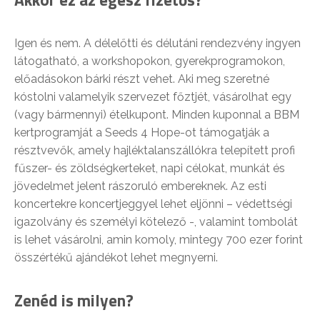
Igen és nem. A délelőtti és délutáni rendezvény ingyen
látogatható, a workshopokon, gyerekprogramokon,
előadásokon bárki részt vehet. Aki meg szeretné
kóstolni valamelyik szervezet főztjét, vásárolhat egy
(vagy bármennyi) ételkupont. Minden kuponnal a BBM
kertprogramját a Seeds 4 Hope-ot támogatják a
résztvevők, amely hajléktalanszállókra telepített profi
fűszer- és zöldségkerteket, napi célokat, munkát és
jövedelmet jelent rászoruló embereknek. Az esti
koncertekre koncertjeggyel lehet eljönni – védettségi
igazolvány és személyi kötelező -, valamint tombolát
is lehet vásárolni, amin komoly, mintegy 700 ezer forint
összértékű ajándékot lehet megnyerni.
Zenéd is milyen?