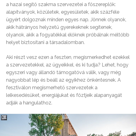
a hazai segítő szakma szervezetei a főszereplők:
alapítványok, közületek, egyesületek, akik százféle
ügyért dolgoznak minden egyes nap. Jönnek olyanok,
akik hátrányos helyzetű gyerekeknek segítenek,
olyanok, akik a fogyatékkal élőknek próbálnak méltóbb
helyet biztosítani a társadalomban.
Aki részt vesz ezen a feszten, megismerkedhet ezekkel
a szervezetekkel, az ügyeikkel, és ki tudja? Lehet, hogy
egyszeri vagy állandó támogatóvá válik, vagy még
nagyobbat lép és beáll az egyikhez önkéntesnek. A
fesztiválon megismerhető szervezetek a
lelkesedésüket, energiájukat és főztjeik alapanyagát
adják a hangulathoz.