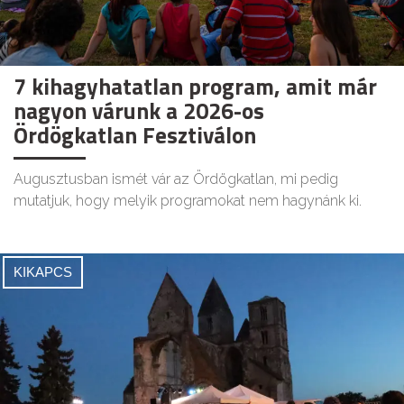
7 kihagyhatatlan program, amit már
nagyon várunk a 2026-os
Ördögkatlan Fesztiválon
Augusztusban ismét vár az Ördögkatlan, mi pedig
mutatjuk, hogy melyik programokat nem hagynánk ki.
KIKAPCS