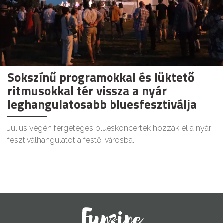
Sokszínű programokkal és lüktető
ritmusokkal tér vissza a nyár
leghangulatosabb bluesfesztiválja
Július végén fergeteges blueskoncertek hozzák el a nyári
fesztiválhangulatot a festői városba.