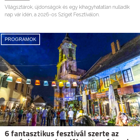
Világsztárok, újdonságok és egy kihagyhatatlan nulladik
nap vár idén, a 2026-os Sziget Fesztiválon.
PROGRAMOK
6 fantasztikus fesztivál szerte az