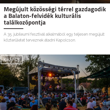
Megújult közösségi térrel gazdagodik
a Balaton-felvidék kulturális
találkozópontja
A 35. jubileumi fesztivál alkalmából egy teljesen megújult
közterületet terveznek átadni Kapolcson.
KIKAPCS