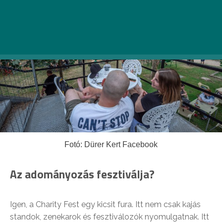
Fotó: Dürer Kert Facebook
Az adományozás fesztiválja?
Igen, a Charity Fest egy kicsit fura. Itt nem csak kajás
standok, zenekarok és fesztiválozók nyomulgatnak. Itt