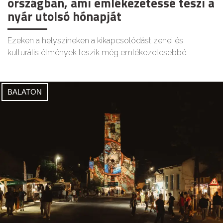
országban, ami emlékezetessé teszi a
nyár utolsó hónapját
Ezeken a helyszíneken a kikapcsolódást zenei és
kulturális élmények teszik még emlékezetesebbé.
BALATON