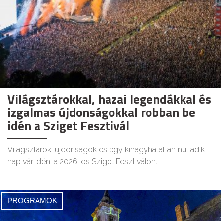
Világsztárokkal, hazai legendákkal és
izgalmas újdonságokkal robban be
idén a Sziget Fesztivál
Világsztárok, újdonságok és egy kihagyhatatlan nulladik
nap vár idén, a 2026-os Sziget Fesztiválon.
PROGRAMOK