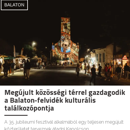
BALATON
Megújult közösségi térrel gazdagodik
a Balaton-felvidék kulturális
találkozópontja
A 35. jubileumi fesztivál alkalmából egy teljesen megújult
közterületet terveznek átadni Kapolcson.