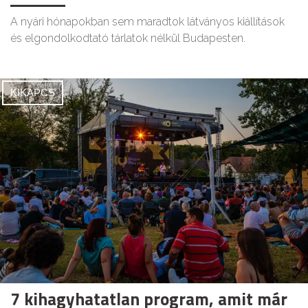
A nyári hónapokban sem maradtok látványos kiállítások
és elgondolkodtató tárlatok nélkül Budapesten.
KIKAPCS
7 kihagyhatatlan program, amit már