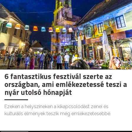
6 fantasztikus fesztivál szerte az
országban, ami emlékezetessé teszi a
nyár utolsó hónapját
Ezeken a helyszíneken a kikapcsolódást zenei és
kulturális élmények teszik még emlékezetesebbé.