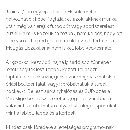
Június 13-án egy éjszakára a Hősök terét a
hétköznapok hősei foglalják el: azok, akiknek munka
után még van erejük futócipőt vagy sportszerelést
húzni. Ha mi is közéjük tartozunk, nem kérdés, hogy ott
a helyünk – ha pedig szeretnénk közéjük tartozni, a
Mozgás Éjszakájánál nem is kell jobb kedvcsináló.
A 19:30-kor kezdődő, hajnalig tartó sportünnepen
lehetőségünk lesz többek között tollasozni,
röplabdázni, sakkozni, görkorizni, megmászhatjuk az
óriási boulder falat, vagy kipróbálhatjuk a street
hockey-t. De lesz sárkányhajózás és SUP-ozás a
Városligetben, részt vehetünk jóga- és zumbaórán,
valamint kipróbálhatunk olyan különleges sportokat,
mint a lábtoll-labda és a korfball.
Mindez csak töredéke a lehetséges programoknak,