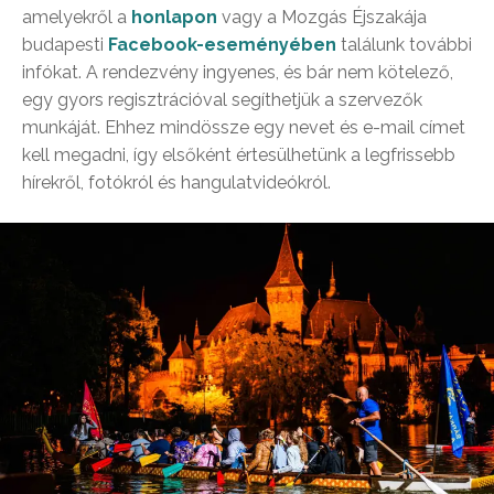
amelyekről a
honlapon
vagy a Mozgás Éjszakája
budapesti
Facebook-eseményében
találunk további
infókat. A rendezvény ingyenes, és bár nem kötelező,
egy gyors regisztrációval segíthetjük a szervezők
munkáját. Ehhez mindössze egy nevet és e-mail címet
kell megadni, így elsőként értesülhetünk a legfrissebb
hírekről, fotókról és hangulatvideókról.