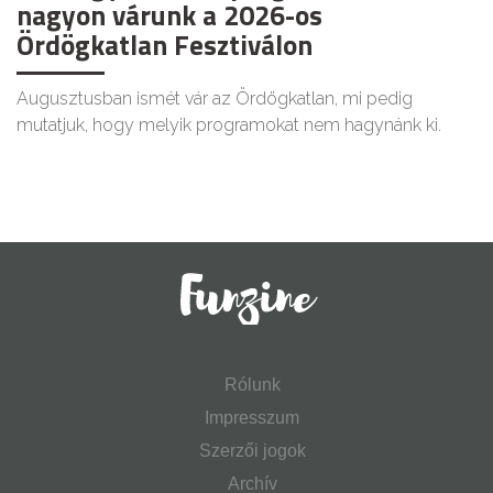
nagyon várunk a 2026-os
Ördögkatlan Fesztiválon
Augusztusban ismét vár az Ördögkatlan, mi pedig
mutatjuk, hogy melyik programokat nem hagynánk ki.
Rólunk
Impresszum
Szerzői jogok
Archív