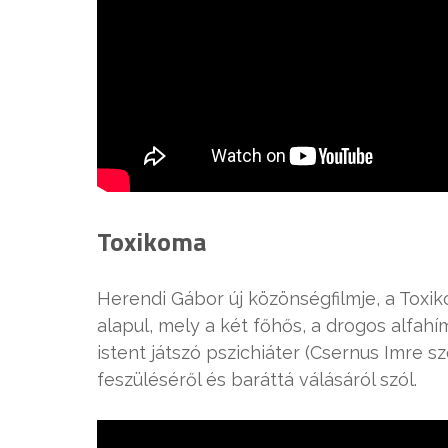
Toxikoma
Herendi Gábor új közönségfilmje, a Toxi
alapul, mely a két főhős, a drogos alfa
istent játszó pszichiáter (Csernus Imr
feszüléséről és baráttá válásáról szól.