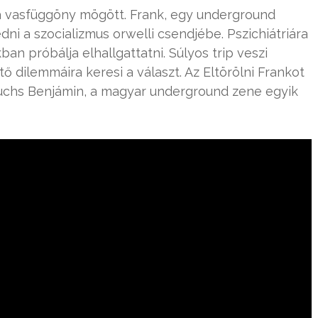
, a vasfüggöny mögött. Frank, egy underground
i a szocializmus orwelli csendjébe. Pszichiátriára
kban próbálja elhallgattatni. Súlyos trip veszi
 dilemmáira keresi a választ. Az Eltörölni Frankot
uchs Benjámin, a magyar underground zene egyik