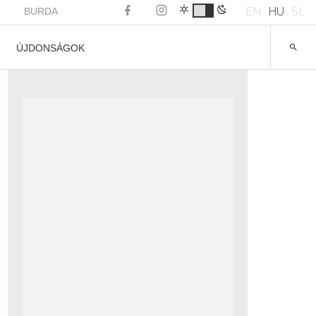
EN
HU
SL
BURDA
ÚJDONSÁGOK