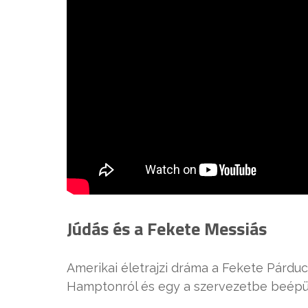
Júdás és a Fekete Messiás
Amerikai életrajzi dráma a Fekete Párdu
Hamptonról és egy a szervezetbe beépül