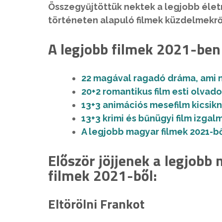
Összegyűjtöttük nektek a legjobb életra
történeten alapuló filmek küzdelmekrő
A legjobb filmek 2021-ben
22 magával ragadó dráma, ami 
20+2 romantikus film esti olvad
13+3 animációs mesefilm kicsik
13+3 krimi és bűnügyi film izg
A legjobb magyar filmek 2021-ből
Először jöjjenek a legjobb 
filmek 2021-ből:
Eltörölni Frankot