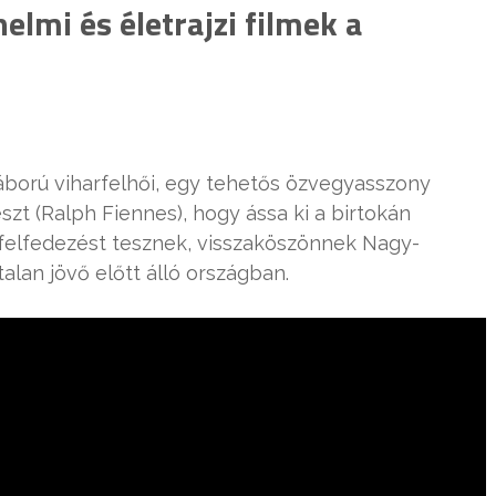
elmi és életrajzi filmek a
ború viharfelhői, egy tehetős özvegyasszony
zt (Ralph Fiennes), hogy ássa ki a birtokán
i felfedezést tesznek, visszaköszönnek Nagy-
alan jövő előtt áll‎ó országban.