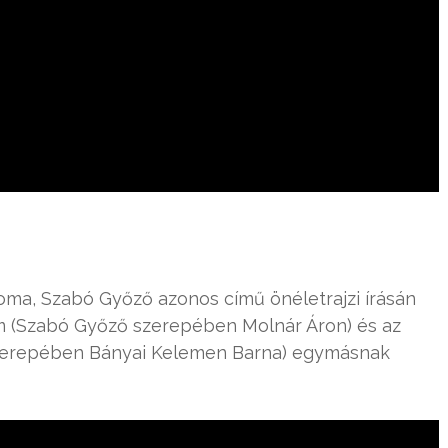
koma, Szabó Győző azonos című önéletrajzi írásán
hím (Szabó Győző szerepében Molnár Áron) és az
e szerepében Bányai Kelemen Barna) egymásnak