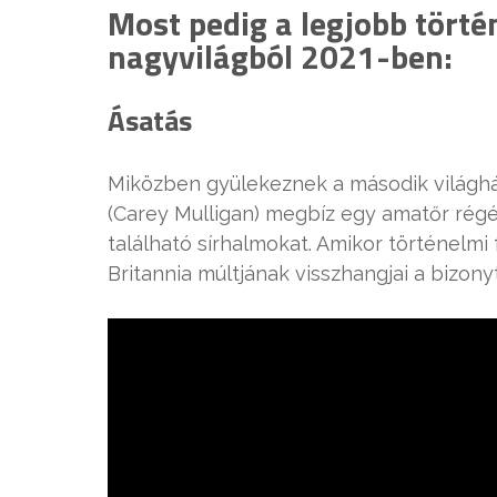
Most pedig a legjobb történ
nagyvilágból 2021-ben:
Ásatás
Miközben gyülekeznek a második világhá
(Carey Mulligan) megbíz egy amatőr régés
található sírhalmokat. Amikor történelm
Britannia múltjának visszhangjai a bizonyt