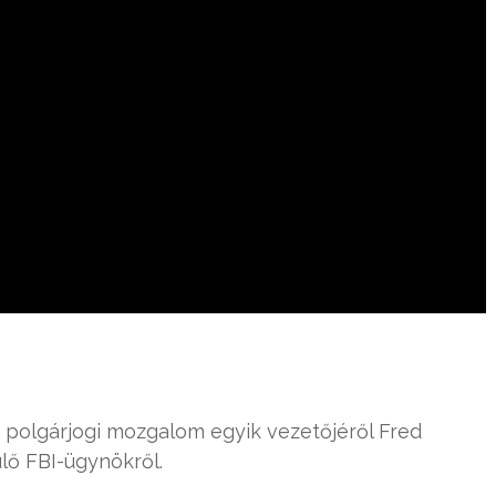
c polgárjogi mozgalom egyik vezetőjéről Fred
ő FBI-ügynökről.