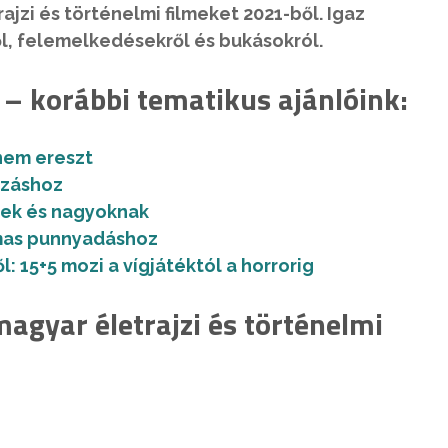
jzi és történelmi filmeket 2021-ből. Igaz
l, felemelkedésekről és bukásokról.
 – korábbi tematikus ajánlóink:
nem ereszt
ozáshoz
nek és nagyoknak
almas punnyadáshoz
: 15+5 mozi a vígjátéktól a horrorig
magyar életrajzi és történelmi