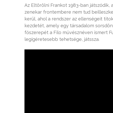
Az Eltörölni Frankot 1983-ban játszódik
zenekar frontembere nem tud beilleszkedn
kerül, ahol a rendszer az ellenségeit tito
kezdetét, amely egy társadalom sorsdöntő
főszerepét a Filo művésznéven ismert F
legígéretesebb tehetsége, játssza.