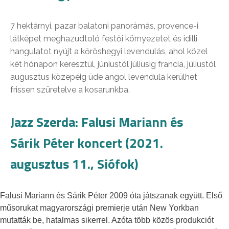
7 hektárnyi, pazar balatoni panorámás, provence-i
látképet meghazudtoló festői környezetet és idilli
hangulatot nyújt a kőröshegyi levendulás, ahol közel
két hónapon keresztül, júniustól júliusig francia, júliustól
augusztus közepéig üde angol levendula kerülhet
frissen szüretelve a kosarunkba.
Jazz Szerda: Falusi Mariann és
Sárik Péter koncert (2021.
augusztus 11., Siófok)
Falusi Mariann és Sárik Péter 2009 óta játszanak együtt. Első
műsorukat magyarországi premierje után New Yorkban
mutatták be, hatalmas sikerrel. Azóta több közös produkciót