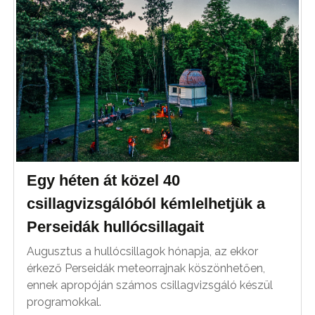
Egy héten át közel 40
csillagvizsgálóból kémlelhetjük a
Perseidák hullócsillagait
Augusztus a hullócsillagok hónapja, az ekkor
érkező Perseidák meteorrajnak köszönhetően,
ennek apropóján számos csillagvizsgáló készül
programokkal.