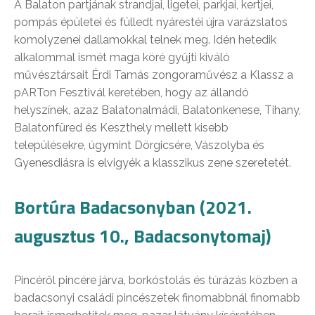
A Balaton partjának strandjai, ligetei, parkjai, kertjei,
pompás épületei és fülledt nyárestéi újra varázslatos
komolyzenei dallamokkal telnek meg. Idén hetedik
alkalommal ismét maga köré gyűjti kiváló
művésztársait Érdi Tamás zongoraművész a Klassz a
pARTon Fesztivál keretében, hogy az állandó
helyszínek, azaz Balatonalmádi, Balatonkenese, Tihany,
Balatonfüred és Keszthely mellett kisebb
településekre, úgymint Dörgicsére, Vászolyba és
Gyenesdiásra is elvigyék a klasszikus zene szeretetét.
Bortúra Badacsonyban (2021.
augusztus 10., Badacsonytomaj)
Pincéről pincére járva, borkóstolás és túrázás közben a
badacsonyi családi pincészetek finomabbnál finomabb