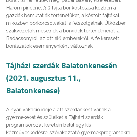
borait ismerhetitek meg, pazar látvány kíséretében.
Három pincénél 3-3 fajta bor kóstolása közben a
gazdák bemutatják történetüket, a kóstolt fajtákat,
miközben borkorcsolyákat is felszolgálnak. Útközben
szakvezetők mesélnek a borvidék történelméről, a
Badacsonyról, az ott élő emberekről. A felkeresett
borászatok eseményenként változnak.
Tájházi szerdák Balatonkenesén
(2021. augusztus 11.,
Balatonkenese)
A nyári vakáció ideje alatt szerdánként várják a
gyermekeket és szüleiket a Tájházi szerdák
programsorozat keretein belül egy kis
kézműveskedésre, szórakoztató gyermekprogramokra