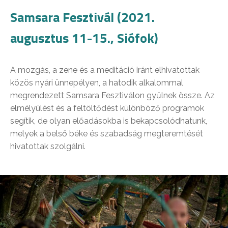
Samsara Fesztivál (2021.
augusztus 11-15., Siófok)
A mozgás, a zene és a meditáció iránt elhivatottak
közös nyári ünnepélyen, a hatodik alkalommal
megrendezett Samsara Fesztiválon gyűlnek össze. Az
elmélyülést és a feltöltődést különböző programok
segítik, de olyan előadásokba is bekapcsolódhatunk,
melyek a belső béke és szabadság megteremtését
hivatottak szolgálni.