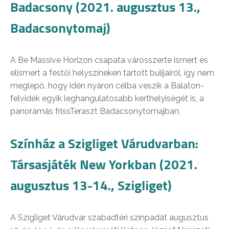
Badacsony (2021. augusztus 13.,
Badacsonytomaj)
A Be Massive Horizon csapata városszerte ismert és
elismert a festői helyszíneken tartott bulijairól, így nem
meglepő, hogy idén nyáron célba veszik a Balaton-
felvidék egyik leghangulatosabb kerthelyiségét is, a
panorámás frissTeraszt Badacsonytomajban.
Színház a Szigliget Várudvarban:
Társasjáték New Yorkban (2021.
augusztus 13-14., Szigliget)
A Szigliget Várudvar szabadtéri színpadát augusztus