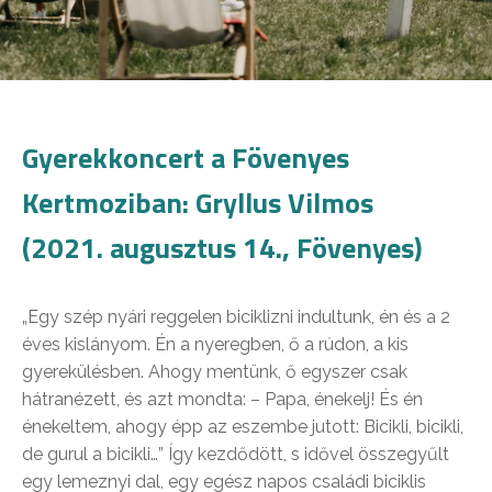
Gyerekkoncert a Fövenyes
Kertmoziban: Gryllus Vilmos
(2021. augusztus 14., Fövenyes)
„Egy szép nyári reggelen biciklizni indultunk, én és a 2
éves kislányom. Én a nyeregben, ő a rúdon, a kis
gyerekülésben. Ahogy mentünk, ő egyszer csak
hátranézett, és azt mondta: – Papa, énekelj! És én
énekeltem, ahogy épp az eszembe jutott: Bicikli, bicikli,
de gurul a bicikli…” Így kezdődött, s idővel összegyűlt
egy lemeznyi dal, egy egész napos családi biciklis