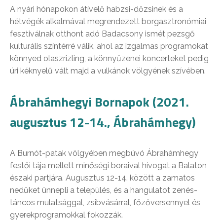
A nyári hónapokon átívelő habzsi-dőzsinek és a
hétvégék alkalmával megrendezett borgasztronómiai
fesztiválnak otthont adó Badacsony ismét pezsgő
kulturális színtérré válik, ahol az izgalmas programokat
könnyed olaszrizling, a könnyűzenei koncerteket pedig
úri kéknyelű vált majd a vulkánok völgyének szívében.
Ábrahámhegyi Bornapok (2021.
augusztus 12-14., Ábrahámhegy)
A Burnót-patak völgyében megbúvó Ábrahámhegy
festői tája mellett minőségi boraival hívogat a Balaton
északi partjára. Augusztus 12-14. között a zamatos
nedűket ünnepli a település, és a hangulatot zenés-
táncos mulatsággal, zsibvásárral, főzőversennyel és
gyerekprogramokkal fokozzák.