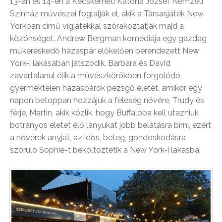
13-án és 14-én a Kecskeméti Katona József Nemzeti
Színház művészei foglalják el, akik a Társasjáték New
Yorkban című vígjátékkal szórakoztatják majd a
közönséget. Andrew Bergman komédiája egy gazdag
műkereskedő házaspár előkelően berendezett New
York-i lakásában játszódik. Barbara és David
zavartalanul élik a művészkörökben forgolódó,
gyermektelen házaspárok pezsgő életét, amikor egy
napon betoppan hozzájuk a feleség nővére, Trudy és
férje, Martin, akik közlik, hogy Buffalóba kell utazniuk
botrányos életet élő lányukat jobb belátásra bírni, ezért
a nővérek anyját, az idős, beteg, gondoskodásra
szoruló Sophie-t beköltöztetik a New York-i lakásba.