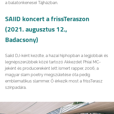
a balatonkenesei Tájházban.
SAIID koncert a frissTeraszon
(2021. augusztus 12.,
Badacsony)
Saiid DJ-ként kezdte, a hazai hiphopban a legjobbak és
legnépszerűbbek közé tartozó Akkezdet Phiai MC-
jeként és producereként lett ismert rapper, 2006, a
magyar slam poetry megszületése óta pedig
emblematikus slammer. Ő érkezik most a frissTerasz
színpadára.