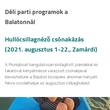
Déli parti programok a
Balatonnál
Hullócsillagnéző csónakázás
(2021. augusztus 1-22., Zamárdi)
A Picniqboat hangulatosan kivilágított, párnákkal és
takaróval kényelmessé varázsolt csónakjával
kievezhetünk a Balaton közepére, ahonnan hanyatt
fekve csodálhatjuk az augusztusi csillaghullást.