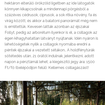
hektáron elterülő örökzöld ligetben az ide látogatók
könnyen kikapcsolnak a mindennapi pörgésből a
százéves cédrusok, ciprusok, a sok ritka növény, fa és
virág között, és akkor a balatoni panorámát még nem
is említettük. Kevesen látták azonban az éjszakai
Follyt, pedig az arborétum ilyenkor is él, a csillagok az
égen kihagyhatatlan látványt nyújtanak. Idén nyáron is
lehetőségetek nyílik a csillagok nyomába eredni a
péntek éjszakai a vezetett sétákon.. A holdfénytúrák
sötétedés után, 21 órától indulnak, jelentkezni, adott
napon a pénztárnál lehet, a kiegészítő jegy ára: 1500
Ft/fő (belépődíjon felül). Kellemes csillagászást!