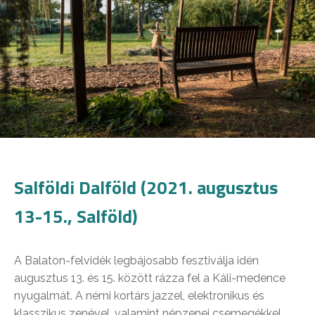
Salföldi Dalföld (2021. augusztus
13-15., Salföld)
A Balaton-felvidék legbájosabb fesztiválja idén
augusztus 13. és 15. között rázza fel a Káli-medence
nyugalmát. A némi kortárs jazzel, elektronikus és
klasszikus zenével, valamint népzenei csemegékkel