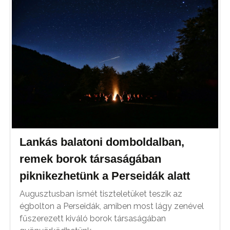
Lankás balatoni domboldalban,
remek borok társaságában
piknikezhetünk a Perseidák alatt
Augusztusban ismét tiszteletüket teszik az
égbolton a Perseidák, amiben most lágy zenével
fűszerezett kiváló borok társaságában