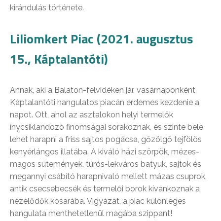
kirándulás története.
Liliomkert Piac (2021. augusztus
15., Káptalantóti)
Annak, aki a Balaton-felvidéken jár, vasárnaponként
Káptalantóti hangulatos piacán érdemes kezdenie a
napot. Ott, ahol az asztalokon helyi termelők
ínycsiklandozó finomságai sorakoznak, és szinte bele
lehet harapni a friss sajtos pogácsa, gőzölgő tejfölös
kenyérlángos illatába. A kiváló házi szörpök, mézes-
magos sütemények, túrós-lekváros batyuk, sajtok és
megannyi csábító harapnivaló mellett mázas csuprok,
antik csecsebecsék és termelői borok kívánkoznak a
nézelődők kosarába. Vigyázat, a piac különleges
hangulata menthetetlenül magába szippant!