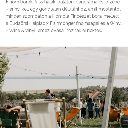
Finom borok, friss halak, balatoni panoráma és jó zene
– ennyi kell egy gondtalan délutánhoz, amit mostantól
minden szombaton a Homola Pincészet borai mellett
a Budaörsi Halpiac x Fishmonger finomságai és a Winyl
– Wine & Vinyl lemezlovasai hoznak el nektek.