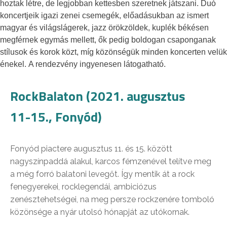
hoztak létre, de legjobban kettesben szeretnek játszani. Duó
koncertjeik igazi zenei csemegék, előadásukban az ismert
magyar és világslágerek, jazz örökzöldek, kuplék békésen
megférnek egymás mellett, ők pedig boldogan csaponganak
stílusok és korok közt, míg közönségük minden koncerten velük
énekel. A rendezvény ingyenesen látogatható.
RockBalaton (2021. augusztus
11-15., Fonyód)
Fonyód piactere augusztus 11. és 15. között
nagyszínpaddá alakul, karcos fémzenével telítve meg
a még forró balatoni levegőt. Így mentik át a rock
fenegyerekei, rocklegendái, ambiciózus
zenésztehetségei, na meg persze rockzenére tomboló
közönsége a nyár utolsó hónapját az utókornak.