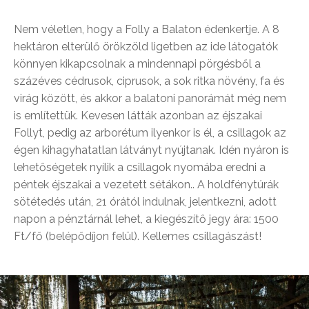
Nem véletlen, hogy a Folly a Balaton édenkertje. A 8
hektáron elterülő örökzöld ligetben az ide látogatók
könnyen kikapcsolnak a mindennapi pörgésből a
százéves cédrusok, ciprusok, a sok ritka növény, fa és
virág között, és akkor a balatoni panorámát még nem
is említettük. Kevesen látták azonban az éjszakai
Follyt, pedig az arborétum ilyenkor is él, a csillagok az
égen kihagyhatatlan látványt nyújtanak. Idén nyáron is
lehetőségetek nyílik a csillagok nyomába eredni a
péntek éjszakai a vezetett sétákon.. A holdfénytúrák
sötétedés után, 21 órától indulnak, jelentkezni, adott
napon a pénztárnál lehet, a kiegészítő jegy ára: 1500
Ft/fő (belépődíjon felül). Kellemes csillagászást!