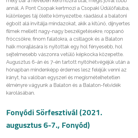
mely bár a nevében kertmozira utal, mégis jóval több
annál. A Pont Csopak kertmozi a Csopaki Üdülőfaluba,
különleges táj ölelte környezetbe, ráadásul a balatoni
égbolt alá invitálja mindazokat, akik a kitűnő, díjnyertes
filmek mellett nagy-nagy beszélgetésekre, roppanó
fröccsökre, finom falatokra, a csillagok és a Balaton
halk morajlására is nyitottak egy hol fényesebb, hol
sejtelmesebb vászonra vetülő képkocka közepette.
Augusztus 6-án és 7-én tartott nyitóhétvégéjük után a
hónapban mindenképp érdemes lesz feléjük venni az
irányt, ha valóban egyszeri és megismételhetetlen
élményre vágyunk a Balaton és a Balaton-felvidék
karolásában.
Fonyódi Sörfesztivál (2021.
augusztus 6-7., Fonyód)