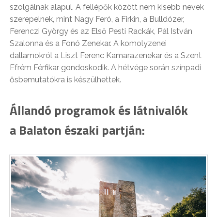
szolgálnak alapul. A fellépők között nem kisebb nevek
szerepelnek, mint Nagy Feró, a Firkin, a Bulldózer,
Ferenczi György és az Első Pesti Rackák, Pál István
Szalonna és a Fonó Zenekar. A komolyzenei
dallamokról a Liszt Ferenc Kamarazenekar és a Szent
Efrém Férfikar gondoskodik. A hétvége során színpadi
ősbemutatókra is készülhettek.
Állandó programok és látnivalók
a Balaton északi partján: