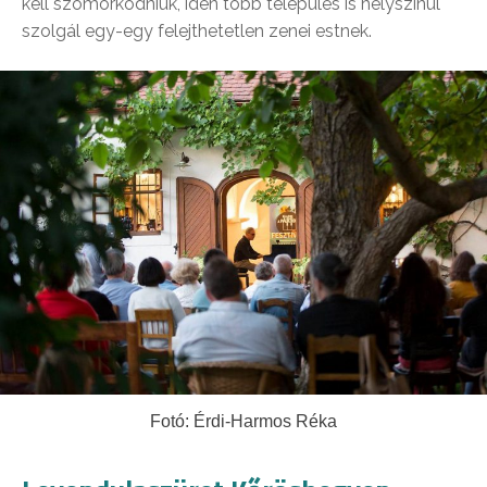
kell szomorkodniuk, idén több település is helyszínül
szolgál egy-egy felejthetetlen zenei estnek.
Fotó: Érdi-Harmos Réka