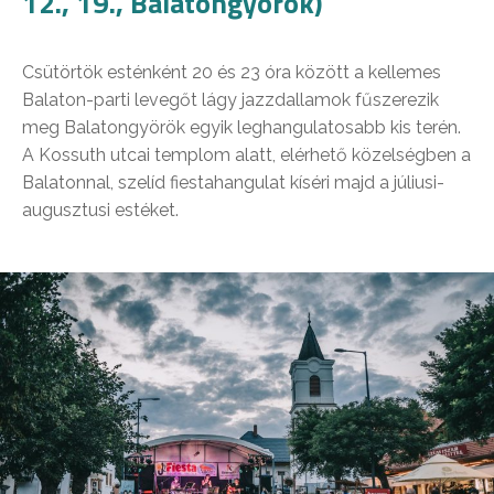
12., 19., Balatongyörök)
Csütörtök esténként 20 és 23 óra között a kellemes
Balaton-parti levegőt lágy jazzdallamok fűszerezik
meg Balatongyörök egyik leghangulatosabb kis terén.
A Kossuth utcai templom alatt, elérhető közelségben a
Balatonnal, szelíd fiestahangulat kíséri majd a júliusi-
augusztusi estéket.