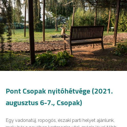
Pont Csopak nyitóhétvége (2021.
augusztus 6-7., Csopak)
Egy vadonatúj, ropogós, északi parti helyet ajánlunk,