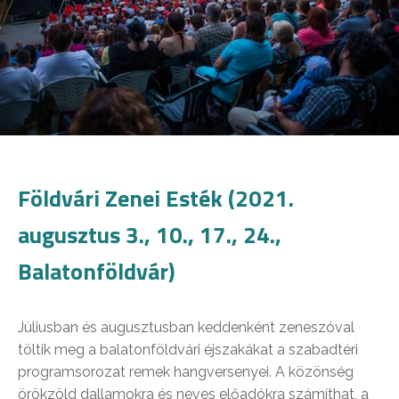
Földvári Zenei Esték (2021.
augusztus 3., 10., 17., 24.,
Balatonföldvár)
Júliusban és augusztusban keddenként zeneszóval
töltik meg a balatonföldvári éjszakákat a szabadtéri
programsorozat remek hangversenyei. A közönség
örökzöld dallamokra és neves előadókra számíthat, a