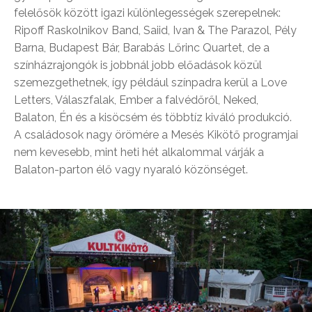
felelősök között igazi különlegességek szerepelnek:
Ripoff Raskolnikov Band, Saiid, Ivan & The Parazol, Pély
Barna, Budapest Bár, Barabás Lőrinc Quartet, de a
színházrajongók is jobbnál jobb előadások közül
szemezgethetnek, így például színpadra kerül a Love
Letters, Válaszfalak, Ember a falvédőről, Neked,
Balaton, Én és a kisöcsém és többtíz kiváló produkció.
A családosok nagy örömére a Mesés Kikötő programjai
nem kevesebb, mint heti hét alkalommal várják a
Balaton-parton élő vagy nyaraló közönséget.