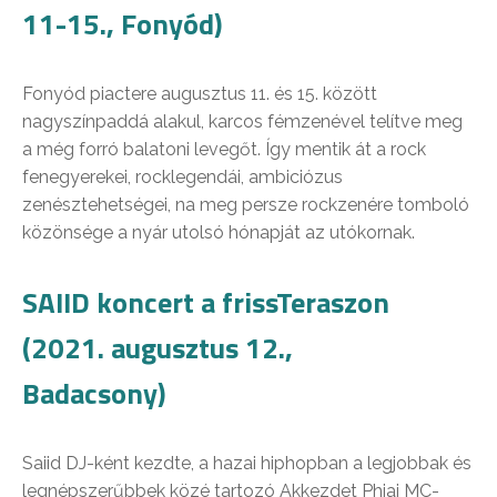
11-15., Fonyód)
Fonyód piactere augusztus 11. és 15. között
nagyszínpaddá alakul, karcos fémzenével telítve meg
a még forró balatoni levegőt. Így mentik át a rock
fenegyerekei, rocklegendái, ambiciózus
zenésztehetségei, na meg persze rockzenére tomboló
közönsége a nyár utolsó hónapját az utókornak.
SAIID koncert a frissTeraszon
(2021. augusztus 12.,
Badacsony)
Saiid DJ-ként kezdte, a hazai hiphopban a legjobbak és
legnépszerűbbek közé tartozó Akkezdet Phiai MC-