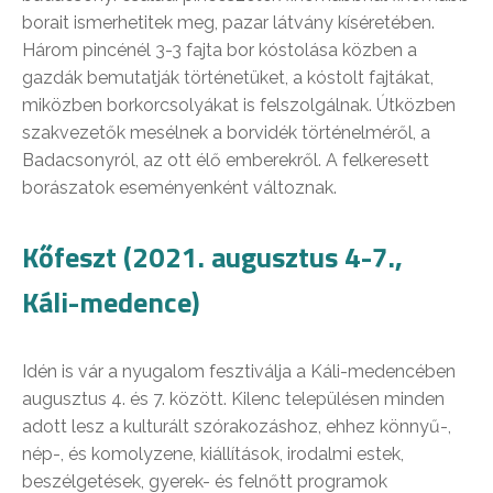
borait ismerhetitek meg, pazar látvány kíséretében.
Három pincénél 3-3 fajta bor kóstolása közben a
gazdák bemutatják történetüket, a kóstolt fajtákat,
miközben borkorcsolyákat is felszolgálnak. Útközben
szakvezetők mesélnek a borvidék történelméről, a
Badacsonyról, az ott élő emberekről. A felkeresett
borászatok eseményenként változnak.
Kőfeszt (2021. augusztus 4-7.,
Káli-medence)
Idén is vár a nyugalom fesztiválja a Káli-medencében
augusztus 4. és 7. között. Kilenc településen minden
adott lesz a kulturált szórakozáshoz, ehhez könnyű-,
nép-, és komolyzene, kiállítások, irodalmi estek,
beszélgetések, gyerek- és felnőtt programok