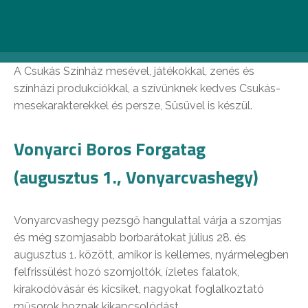
A mesebeli sárkányokért rajongó kicsiknek és
nagyoknak szervezett programok várják a látogatókat
Balatonszárszón 2021. július 30. és augusztus 1. között.
A Csukás Színház mesével, játékokkal, zenés és
színházi produkciókkal, a szívünknek kedves Csukás-
mesekarakterekkel és persze, Süsüvel is készül.
Vonyarci Boros Forgatag
(augusztus 1., Vonyarcvashegy)
Vonyarcvashegy pezsgő hangulattal várja a szomjas
és még szomjasabb borbarátokat július 28. és
augusztus 1. között, amikor is kellemes, nyármelegben
felfrissülést hozó szomjoltók, ízletes falatok,
kirakodóvásár és kicsiket, nagyokat foglalkoztató
műsorok hoznak kikapcsolódást.