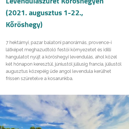
Levendulaszüret Kőröshegyen
(2021. augusztus 1-22.,
Kőröshegy)
7 hektárnyi, pazar balatoni panorámás, provence-i
látképet meghazudtoló festői környezetet és idilli
hangulatot nyújt a kőröshegyi levendulás, ahol közel
két hónapon keresztül, júniustól júliusig francia, júliustól
augusztus közepéig üde angol levendula kerülhet
frissen szüretelve a kosarunkba.