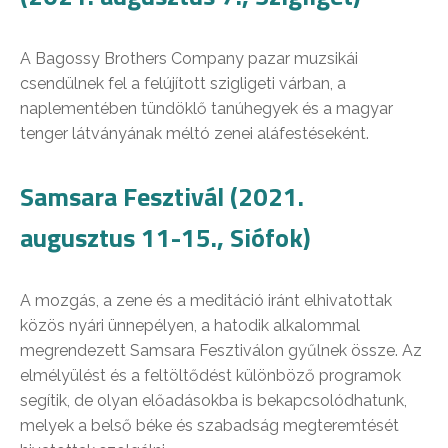
A Bagossy Brothers Company pazar muzsikái
csendülnek fel a felújított szigligeti várban, a
naplementében tündöklő tanúhegyek és a magyar
tenger látványának méltó zenei aláfestéseként.
Samsara Fesztivál (2021.
augusztus 11-15., Siófok)
A mozgás, a zene és a meditáció iránt elhivatottak
közös nyári ünnepélyen, a hatodik alkalommal
megrendezett Samsara Fesztiválon gyűlnek össze. Az
elmélyülést és a feltöltődést különböző programok
segítik, de olyan előadásokba is bekapcsolódhatunk,
melyek a belső béke és szabadság megteremtését