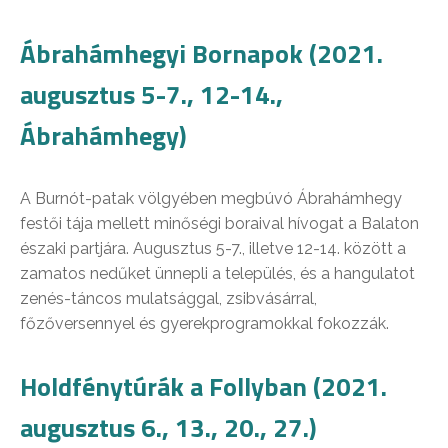
Ábrahámhegyi Bornapok (2021.
augusztus 5-7., 12-14.,
Ábrahámhegy)
A Burnót-patak völgyében megbúvó Ábrahámhegy
festői tája mellett minőségi boraival hívogat a Balaton
északi partjára. Augusztus 5-7., illetve 12-14. között a
zamatos nedűket ünnepli a település, és a hangulatot
zenés-táncos mulatsággal, zsibvásárral,
főzőversennyel és gyerekprogramokkal fokozzák.
Holdfénytúrák a Follyban (2021.
augusztus 6., 13., 20., 27.)