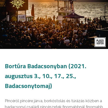
Bortúra Badacsonyban (2021.
augusztus 3., 10., 17., 25.,
Badacsonytomaj)
Pincéről pincére járva, borkóstolás és túrázás közben a
badacsonyi családi pincészetek finomabbnál finomabb