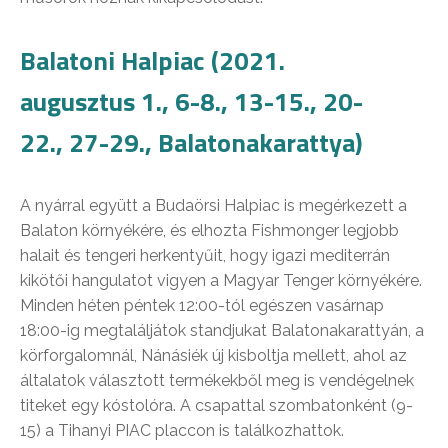
Balatoni Halpiac (2021.
augusztus 1., 6-8., 13-15., 20-
22., 27-29., Balatonakarattya)
A nyárral együtt a Budaörsi Halpiac is megérkezett a
Balaton környékére, és elhozta Fishmonger legjobb
halait és tengeri herkentyűit, hogy igazi mediterrán
kikötői hangulatot vigyen a Magyar Tenger környékére.
Minden héten péntek 12:00-tól egészen vasárnap
18:00-ig megtaláljátok standjukat Balatonakarattyán, a
körforgalomnál, Nánásiék új kisboltja mellett, ahol az
általatok választott termékekből meg is vendégelnek
titeket egy kóstolóra. A csapattal szombatonként (9-
15) a Tihanyi PIAC placcon is találkozhattok.