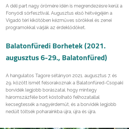
A déli part nagy örömére idén is megrendezésre kerül a
Fonyódi sörfesztivál. Augusztus első hétvégéjén a
Vigadó téri kikötőben kézműves sörökkel és zenei
programokkal várják az érdeklődőket.
Balatonfüredi Borhetek (2021.
augusztus 6-29., Balatonfüred)
A hangulatos Tagore sétányon 2021. augusztus 7. és
29. között ismét felsorakoznak a Balatonfüred-Csopaki
borvidék legjobb borászatai, hogy mintegy
háromszázféle bort kóstolható felhozatallal
kecsegtessék a nagyérdeműt, és a borvidék legjobb
nedűit töltsék poharainkba újra, újra és újra.