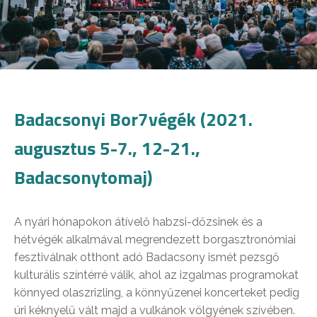
Badacsonyi Bor7végék (2021.
augusztus 5-7., 12-21.,
Badacsonytomaj)
A nyári hónapokon átívelő habzsi-dőzsinek és a
hétvégék alkalmával megrendezett borgasztronómiai
fesztiválnak otthont adó Badacsony ismét pezsgő
kulturális színtérré válik, ahol az izgalmas programokat
könnyed olaszrizling, a könnyűzenei koncerteket pedig
úri kéknyelű vált majd a vulkánok völgyének szívében.