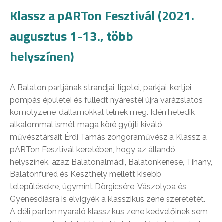
Klassz a pARTon Fesztivál (2021.
augusztus 1-13., több
helyszínen)
A Balaton partjának strandjai, ligetei, parkjai, kertjei,
pompás épületei és fülledt nyárestéi újra varázslatos
komolyzenei dallamokkal telnek meg. Idén hetedik
alkalommal ismét maga köré gyűjti kiváló
művésztársait Érdi Tamás zongoraművész a Klassz a
pARTon Fesztivál keretében, hogy az állandó
helyszínek, azaz Balatonalmádi, Balatonkenese, Tihany,
Balatonfüred és Keszthely mellett kisebb
településekre, úgymint Dörgicsére, Vászolyba és
Gyenesdiásra is elvigyék a klasszikus zene szeretetét.
A déli parton nyaraló klasszikus zene kedvelőinek sem