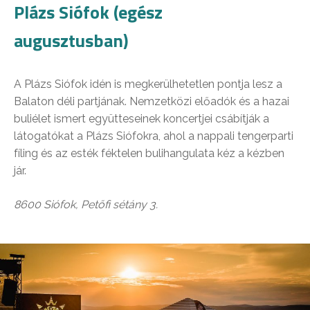
Plázs Siófok (egész
augusztusban)
A Plázs Siófok idén is megkerülhetetlen pontja lesz a
Balaton déli partjának. Nemzetközi előadók és a hazai
buliélet ismert együtteseinek koncertjei csábítják a
látogatókat a Plázs Siófokra, ahol a nappali tengerparti
fíling és az esték féktelen bulihangulata kéz a kézben
jár.
8600 Siófok, Petőfi sétány 3.